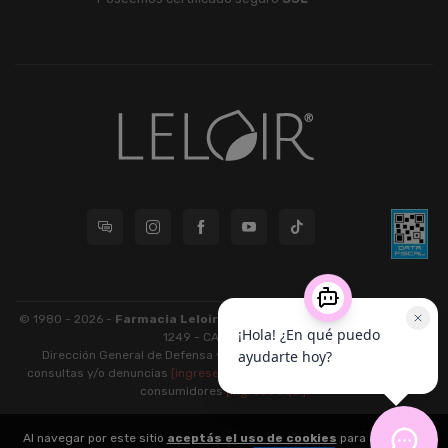
© 1980 - 2026 -
Farmacia Leloir S.R.L.
| CUIT 33609220789 - Larrea
1249 - CABA - CP 1117
Dirección General de Defensa y Protección al Consumidor: Para
consultas y/o denuncias
[ingrese aquí]
| Nación: Defensa de las y los
consumidores
[ingrese aquí]
.
nubixstore®
Al navegar por este sitio
aceptás el uso de cookies
para agilizar tu