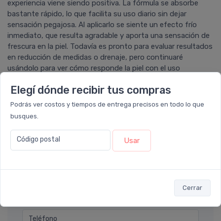
experiencia viene siendo positiva. La fórmula se absorbe
bastante rápido, lo que facilita su uso diario sin dejar
sensación pegajosa. Al aplicarlo se siente un efecto frío
inmediato, que resulta agradable y aporta una sensación de
frescura en la piel. Todavía es pronto para evaluar resultados
en reducción de medidas o drenaje, pero continuaré
usándolo para ver cómo responde la piel con el uso
constante.
Elegí dónde recibir tus compras
Podrás ver costos y tiempos de entrega precisos en todo lo que
busques.
Déjanos tu consulta
Código postal
Usar
Nombre completo* (ej. Diego Lopez)
Cerrar
Email* (ej. diego.lopez@email.com)
Teléfono