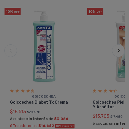
10%
10%
OFF
OFF
GOICOECHEA
GOICOE
Goicoechea Diabet Tx Crema
Goicoechea Piel S
Y Arañitas
$18.513
$20.570
$15.705
$17.450
6 cuotas
sin interés
de
$3.086
6 cuotas
sin interé
ó Transferencia
$16.662
10%
EXTRA OFF