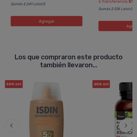
ó Transferencia
$14
Sumás 2.241 Leloir$
Sumás 2.128 Leloir$
Agregar
Agre
Los que compraron este producto
también llevaron...
30%
25%
OFF
OFF