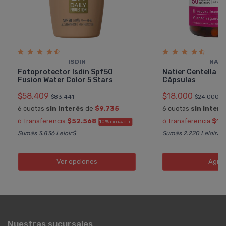
ISDIN
NATI
Fotoprotector Isdin Spf50
Natier Centella A
Fusion Water Color 5 Stars
Cápsulas
$58.409
$18.000
$83.441
$24.000
6 cuotas
sin interés
de
$9.735
6 cuotas
sin interé
ó Transferencia
$52.568
ó Transferencia
$16
10%
EXTRA OFF
Sumás 3.836 Leloir$
Sumás 2.220 Leloir$
Ver opciones
Agre
Nuestras sucursales