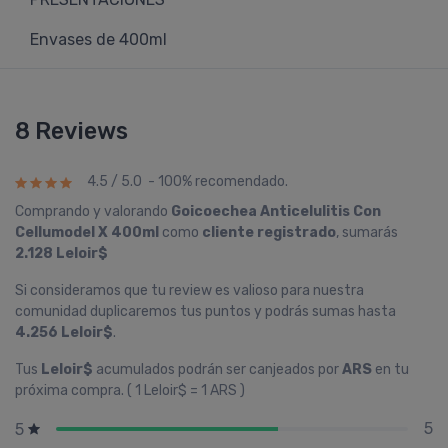
Envases de 400ml
8 Reviews
4.5 / 5.0 - 100% recomendado.
Comprando y valorando
Goicoechea Anticelulitis Con
Cellumodel X 400ml
como
cliente registrado
, sumarás
2.128 Leloir$
Si consideramos que tu review es valioso para nuestra
comunidad duplicaremos tus puntos y podrás sumas hasta
4.256 Leloir$
.
Tus
Leloir$
acumulados podrán ser canjeados por
ARS
en tu
próxima compra. ( 1 Leloir$ = 1 ARS )
5
5