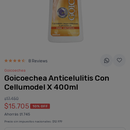
8 Reviews
Goicoechea
Goicoechea Anticelulitis Con
Cellumodel X 400ml
17.450
$
$15.705
10% OFF
Ahorrás
1.745
$
Precio sin impuestos nacionales:
$12.979