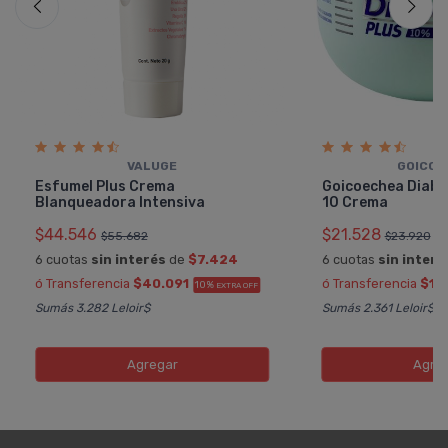
VALUGE
GOICOE
Esfumel Plus Crema
Goicoechea Diabet
Blanqueadora Intensiva
10 Crema
$44.546
$21.528
$55.682
$23.920
6 cuotas
sin interés
de
$7.424
6 cuotas
sin interé
ó Transferencia
$40.091
ó Transferencia
$19
10%
EXTRA OFF
Sumás 3.282 Leloir$
Sumás 2.361 Leloir$
Agregar
Agre