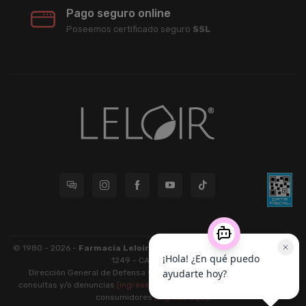
Pago seguro online
Poseemos certificado seguro
SSL
© 1980 - 2026 -
Farmacia Leloir S.R.L.
| CUIT 33609220789 - Larrea
1249 - CABA - CP 1117
Dirección General de Defensa y Protección al Consumidor: Para
consultas y/o denuncias
[ingrese aquí]
| Nación: Defensa de las y los
consumidores
[ingrese aquí]
.