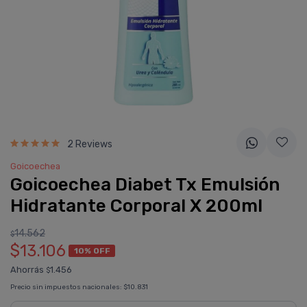
2 Reviews
Goicoechea
Goicoechea Diabet Tx Emulsión
Hidratante Corporal X 200ml
14.562
$
$13.106
10% OFF
Ahorrás
1.456
$
Precio sin impuestos nacionales:
$10.831