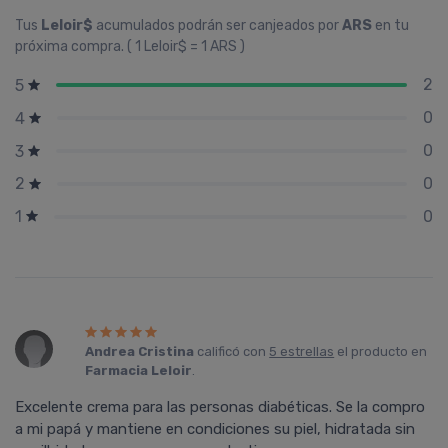
Tus
Leloir$
acumulados podrán ser canjeados por
ARS
en tu
próxima compra. ( 1 Leloir$ = 1 ARS )
2
5
0
4
0
3
0
2
0
1
Andrea Cristina
calificó con
5 estrellas
el producto en
Farmacia Leloir
.
Excelente crema para las personas diabéticas. Se la compro
a mi papá y mantiene en condiciones su piel, hidratada sin