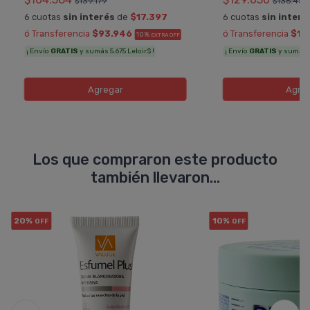
$139.179
$136.453
6 cuotas
sin interés
de
$17.397
6 cuotas
sin interé
ó Transferencia
$93.946
ó Transferencia
$11
10%
EXTRA OFF
¡ Envío
GRATIS
y sumás 5.675 Leloir$ !
¡ Envío
GRATIS
y sumás 6
Agregar
Agre
Los que compraron este producto
también llevaron...
20%
10%
OFF
OFF