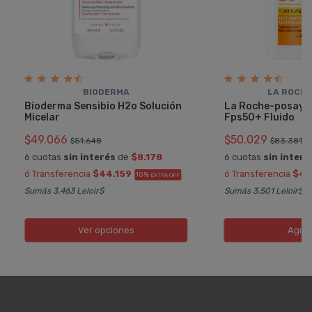
BIODERMA
LA ROCHE
Bioderma Sensibio H2o Solución
La Roche-posay A
Micelar
Fps50+ Fluido
$49.066
$50.029
$51.648
$83.381
6 cuotas
sin interés
de
$8.178
6 cuotas
sin interé
ó Transferencia
$44.159
ó Transferencia
$45
10%
EXTRA OFF
Sumás 3.463 Leloir$
Sumás 3.501 Leloir$
Ver opciones
Agre