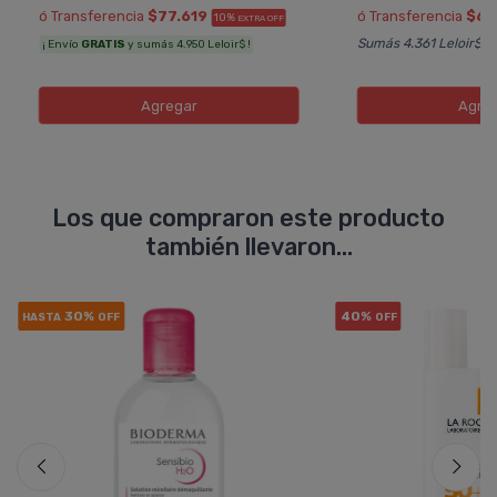
ó Transferencia
$77.619
ó Transferencia
$64
10%
EXTRA OFF
Sumás 4.361 Leloir$
¡ Envío
GRATIS
y sumás 4.950 Leloir$ !
Agregar
Agre
Los que compraron este producto
también llevaron...
30%
40%
HASTA
OFF
OFF