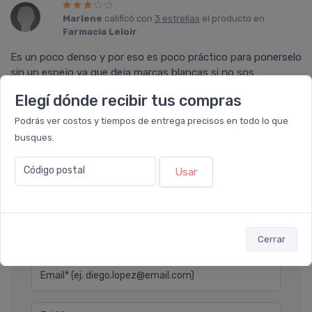
Marlene
calificó con
3 estrellas
el producto en
Farmacia Leloir
.
Es un poco denso y por eso es poco práctico para ponerselo
sin un espejo ya que deja marcas blancas si no sos
cuidadosa. No es grasoso, no tiene aroma, eso es bueno.
Elegí dónde recibir tus compras
Podrás ver costos y tiempos de entrega precisos en todo lo que
busques.
Ver todos los reviews
Código postal
Usar
Déjanos tu consulta
Nombre completo* (ej. Diego Lopez)
Cerrar
Email* (ej. diego.lopez@email.com)