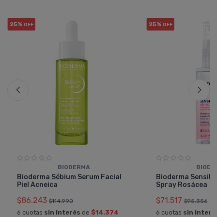
25%
25%
OFF
OFF
BIODERMA
BIODE
Bioderma Sébium Serum Facial
Bioderma Sensibi
Piel Acneica
Spray Rosácea
$86.243
$71.517
$114.990
$95.356
6 cuotas
sin interés
de
$14.374
6 cuotas
sin interé