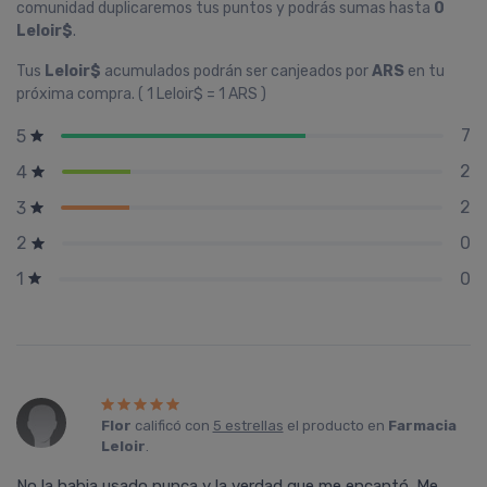
comunidad duplicaremos tus puntos y podrás sumas hasta
0
Leloir$
.
Tus
Leloir$
acumulados podrán ser canjeados por
ARS
en tu
próxima compra. ( 1 Leloir$ = 1 ARS )
7
5
2
4
2
3
0
2
0
1
Flor
calificó con
5 estrellas
el producto en
Farmacia
Leloir
.
No la habia usado nunca y la verdad que me encantó. Me