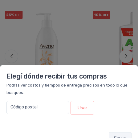
25%
10%
OFF
OFF
Elegí dónde recibir tus compras
Podrás ver costos y tiempos de entrega precisos en todo lo que
busques.
AVENO
ASS
Código postal
Usar
Aveno Emulsión Suavizante
Assy Uso Diario 
Avena X 400ml
Acondicionador
$43.244
Desde
$14.309
$57.658
$15.
6 cuotas
sin interés
de
$7.207
6 cuotas
sin interé
Cerrar