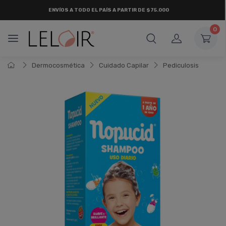
ENVÍOS A TODO EL PAÍS A PARTIR DE $75.000
0
Dermocosmética
Cuidado Capilar
Pediculosis