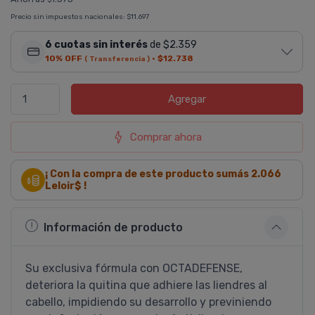
Precio sin impuestos nacionales:
$11.697
6 cuotas sin interés
de $2.359
10% OFF
·
$12.738
( Transferencia )
Agregar
Comprar ahora
¡ Con la compra de este producto sumás
2.066
Leloir$ !
Información de producto
Su exclusiva fórmula con OCTADEFENSE,
deteriora la quitina que adhiere las liendres al
cabello, impidiendo su desarrollo y previniendo