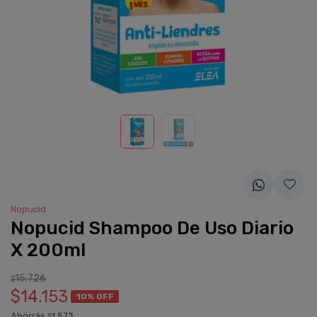
Nopucid
Nopucid Shampoo De Uso Diario
X 200ml
15.726
$
$14.153
10% OFF
Ahorrás
1.573
$