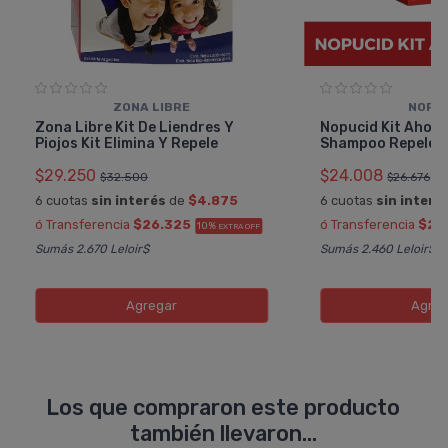
ZONA LIBRE
NOPU
Zona Libre Kit De Liendres Y
Nopucid Kit Ahorr
Piojos Kit Elimina Y Repele
Shampoo Repelen
$29.250
$24.008
$32.500
$26.676
6 cuotas
sin interés
de
$4.875
6 cuotas
sin interé
ó Transferencia
$26.325
ó Transferencia
$21
10%
EXTRA OFF
Sumás 2.670 Leloir$
Sumás 2.460 Leloir$
Agregar
Agreg
Los que compraron este producto
también llevaron...