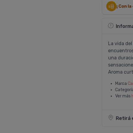
¡ Con l
Inform
La vida del
encuentros
una duraci
sensacione
Aroma curt
Marca
Ca
Categorí
Ver más
Retirá 