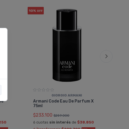
10%
10%
OFF
OF
GIORGIO ARMANI
Car
De
Armani Code Eau De Parfum X
Hom
75ml
$23
$233.100
$259.000
6 cu
250
6 cuotas
sin interés
de
$38.850
ó Tr