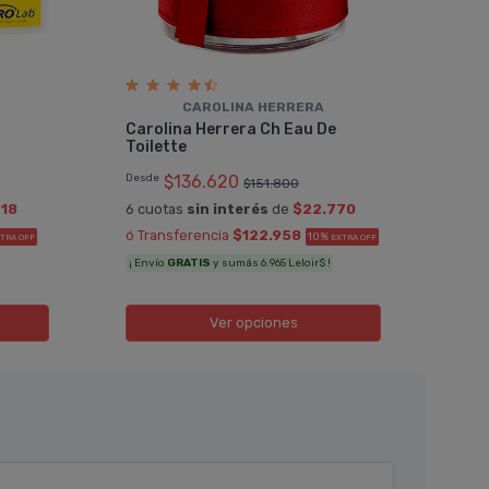
CAROLINA HERRERA
Dia
Carolina Herrera Ch Eau De
De K
Toilette
$38
Desde
$136.620
$151.800
6 cu
218
6 cuotas
sin interés
de
$22.770
ó Tr
ó Transferencia
$122.958
10%
TRA OFF
EXTRA OFF
Sumá
¡ Envío
GRATIS
y sumás 6.965 Leloir$ !
Ver opciones