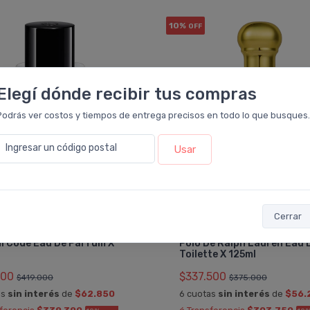
10%
OFF
Elegí dónde recibir tus compras
Podrás ver costos y tiempos de entrega precisos en todo lo que busques.
Ingresar un código postal
Usar
Cerrar
GIORGIO ARMANI
POLO RALPH LAUREN
i Code Eau De Parfum X
Polo De Ralph Lauren Eau 
Toilette X 125ml
100
$337.500
$419.000
$375.000
as
sin interés
de
$62.850
6 cuotas
sin interés
de
$56.