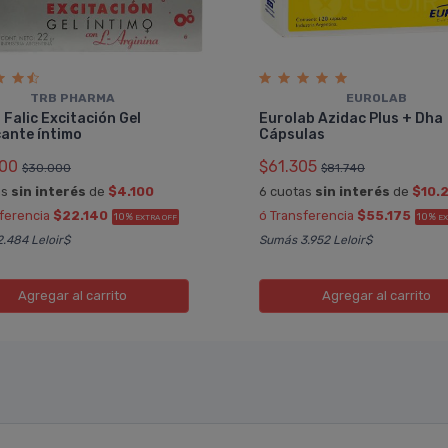
TRB PHARMA
EUROLAB
 Falic Excitación Gel
Eurolab Azidac Plus + Dha
ante í­ntimo
Cápsulas
00
$61.305
$30.000
$81.740
as
sin interés
de
$4.100
6 cuotas
sin interés
de
$10.
sferencia
$22.140
ó Transferencia
$55.175
10%
10%
EXTRA OFF
EX
.484 Leloir$
Sumás 3.952 Leloir$
Agregar
al carrito
Agregar
al carrito