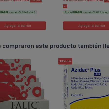
sferencia
$339.390
ó Transferencia
$303.750
10%
10
EXTRA
OFF
RATIS
y sumás 16.584 Leloir$ !
¡ Envío
GRATIS
y sumás 15.000 Leloir$
Agregar
al carrito
Agregar
al carrito
 compraron este producto también lle
25%
OFF