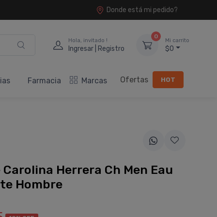
Donde está mi pedido?
0
Hola, invitado !
Mi carrito
Ingresar | Registro
$0
Ofertas
HOT
ias
Farmacia
Marcas
 Carolina Herrera Ch Men Eau
tte Hombre