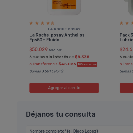
LA ROCHE POSAY
eite
La Roche-posay Anthelios
Pack 3
Fps50+ Fluido
Lubric
$50.029
$24.6
$83.381
6 cuotas
sin interés
de
$8.338
6 cuot
A OFF
ó Transferencia
$45.026
ó Tran
10%
EXTRA OFF
Sumás 3.501 Leloir$
Sumás 2
Agregar
al carrito
Déjanos tu consulta
Nombre completo* (ej. Diego Lopez)