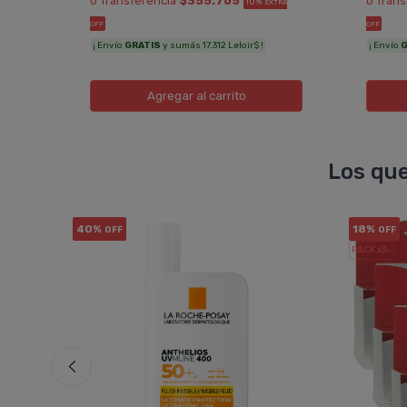
ó Transferencia
$355.765
ó Tran
10%
EXTRA
OFF
OFF
¡ Envío
GRATIS
y sumás 17.312 Leloir$ !
¡ Envío
G
Agregar
al carrito
Los que
40%
18%
OFF
OFF
PACK x3
u.