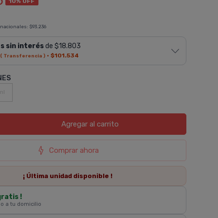
5
10% OFF
 nacionales:
$93.236
s sin interés
de $18.803
·
$101.534
( Transferencia )
NES
ml
Agregar
al carrito
Comprar ahora
¡ Última
unidad
disponible !
gratis !
 o a tu domicilio