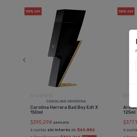
10%
10%
OFF
OFF
CAROLINA HERRERA
e
Carolina Herrera Bad Boy Edt X
Arman
150ml
125ml
$395.294
$377.
$439.215
5
6 cuotas
sin interés
de
$65.882
6 cuot
TRA