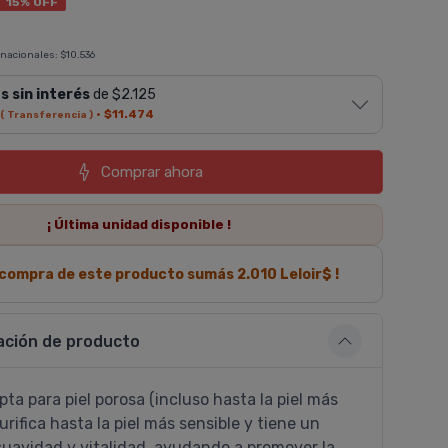
15% OFF
 nacionales:
$10.536
s sin interés
de $2.125
·
$11.474
( Transferencia )
Comprar ahora
¡ Última
unidad
disponible !
a compra de este producto sumás
2.010
Leloir$ !
ación de producto
apta para piel porosa (incluso hasta la piel más
Purifica hasta la piel más sensible y tiene un
suavidad y vitalidad, ayudando a promover la