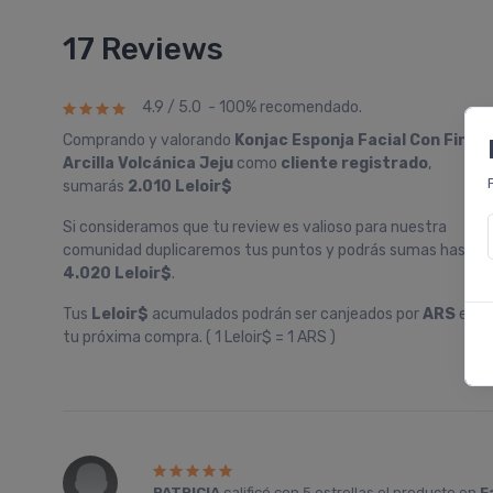
17 Reviews
4.9 / 5.0 - 100% recomendado.
Comprando y valorando
Konjac Esponja Facial Con Fina
Arcilla Volcánica Jeju
como
cliente registrado
,
sumarás
2.010 Leloir$
Si consideramos que tu review es valioso para nuestra
comunidad duplicaremos tus puntos y podrás sumas hasta
4.020 Leloir$
.
Tus
Leloir$
acumulados podrán ser canjeados por
ARS
en
tu próxima compra. ( 1 Leloir$ = 1 ARS )
PATRICIA
calificó con
5 estrellas
el producto en
F