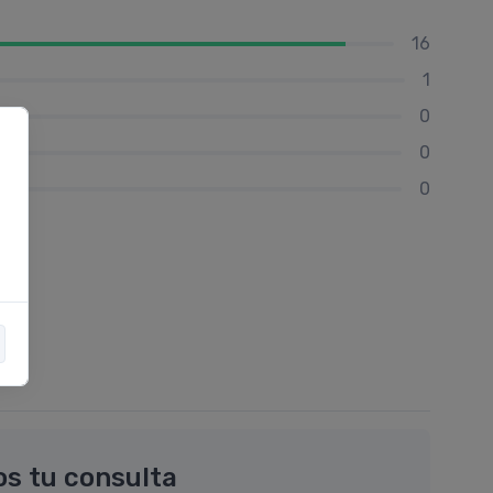
16
1
0
0
0
os tu consulta