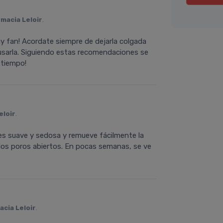
macia Leloir
.
uy fan! Acordate siempre de dejarla colgada
usarla. Siguiendo estas recomendaciones se
 tiempo!
eloir
.
 es suave y sedosa y remueve fácilmente la
 los poros abiertos. En pocas semanas, se ve
acia Leloir
.