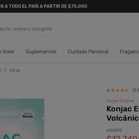
S A TODO EL PAÍS A PARTIR DE $75.000
n Solar
Suplementos
Cuidado Personal
Fraganc
l
Otros
17 
Konjac Original
Konjac E
Volcánic
14.999
$