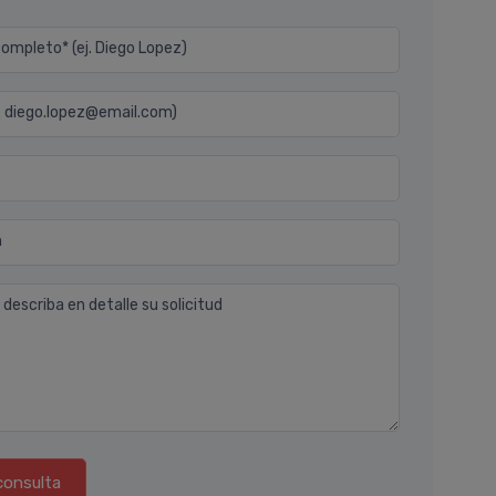
mpleto* (ej. Diego Lopez)
j. diego.lopez@email.com)
n
 describa en detalle su solicitud
consulta