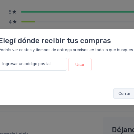
5
4
3
Elegí dónde recibir tus compras
2
Podrás ver costos y tiempos de entrega precisos en todo lo que busques.
1
Ingresar un código postal
Usar
Cerrar
Déjan
armacia Leloir
.