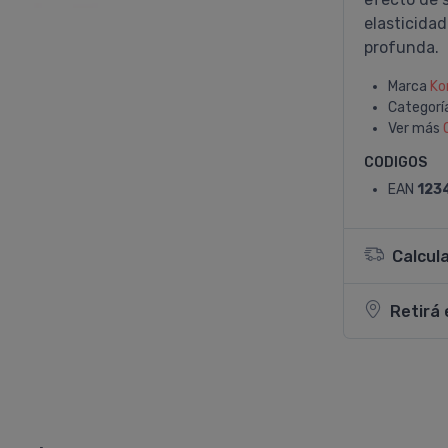
elasticidad
profunda.
Marca
Ko
Categorí
Ver más
CODIGOS
EAN
123
Calcul
Retirá 