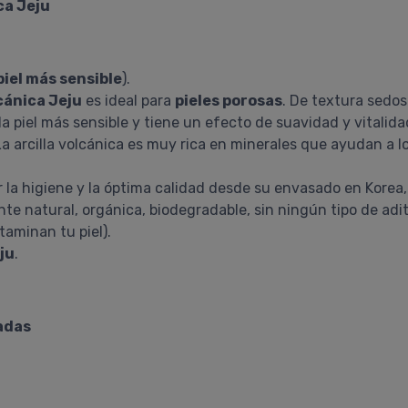
ca Jeju
piel más sensible
).
lcánica Jeju
es ideal para
pieles porosas
. De textura sedos
a la piel más sensible y tiene un efecto de suavidad y vitali
. La arcilla volcánica es muy rica en minerales que ayudan a 
la higiene y la óptima calidad desde su envasado en Korea,
te natural, orgánica, biodegradable, sin ningún tipo de adit
taminan tu piel).
eju
.
adas