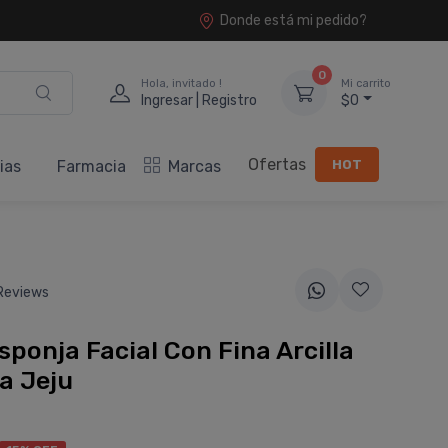
Donde está mi pedido?
0
Hola, invitado !
Mi carrito
Ingresar | Registro
$0
Ofertas
HOT
ias
Farmacia
Marcas
Reviews
sponja Facial Con Fina Arcilla
a Jeju