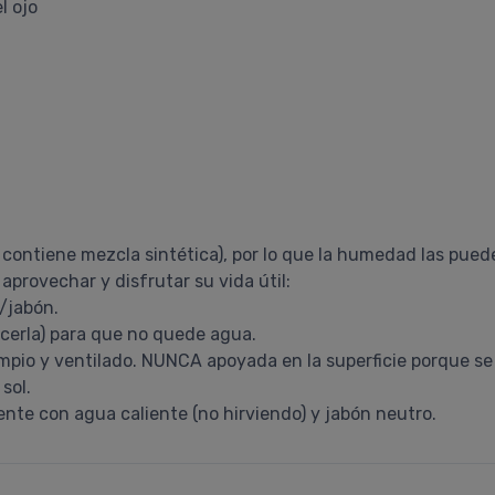
l ojo
 contiene mezcla sintética), por lo que la humedad las puede
provechar y disfrutar su vida útil:
r/jabón.
rcerla) para que no quede agua.
limpio y ventilado. NUNCA apoyada en la superficie porque se
sol.
ente con agua caliente (no hirviendo) y jabón neutro.