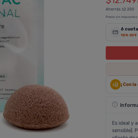
$12.749
Ahorrás
2.250
$
Precio sin impuestos
6 cuota
10% OFF
¡ Con l
Inform
Es ideal y 
sensible). 
efecto de 