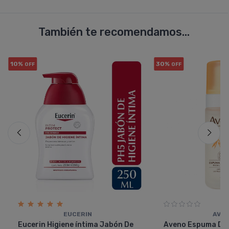
También te recomendamos...
10%
30%
OFF
OFF
EUCERIN
AVE
Eucerin Higiene í­ntima Jabón De
Aveno Espuma De 