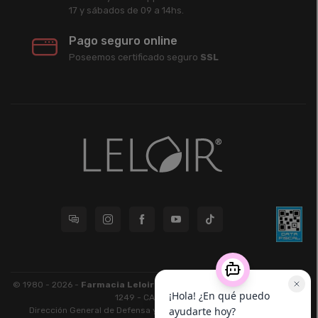
17 y sábados de 09 a 14hs.
Pago seguro online
Poseemos certificado seguro
SSL
© 1980 - 2026 -
Farmacia Leloir S.R.L.
| CUIT 33609220789 - Larrea
1249 - CABA - CP 1117
Dirección General de Defensa y Protección al Consumidor: Para