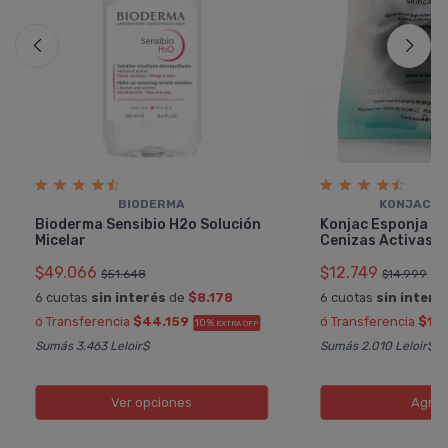
BIODERMA
KONJAC O
Bioderma Sensibio H2o Solución
Konjac Esponja Fa
Micelar
Cenizas Activas 
$49.066
$12.749
$51.648
$14.999
6 cuotas
sin interés
de
$8.178
6 cuotas
sin interé
ó Transferencia
$44.159
ó Transferencia
$11
10%
EXTRA OFF
Sumás 3.463 Leloir$
Sumás 2.010 Leloir$
Ver opciones
Agreg