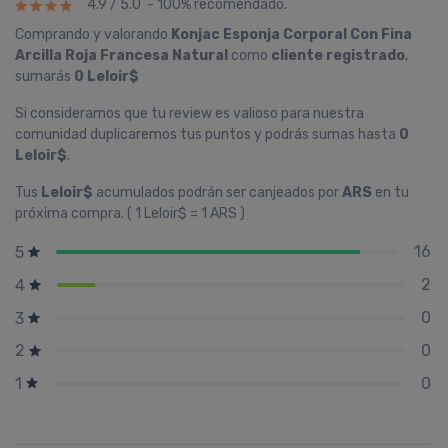
4.9 / 5.0 - 100% recomendado.
Comprando y valorando
Konjac Esponja Corporal Con Fina
Arcilla Roja Francesa Natural
como
cliente registrado
,
sumarás
0 Leloir$
Si consideramos que tu review es valioso para nuestra
comunidad duplicaremos tus puntos y podrás sumas hasta
0
Leloir$
.
Tus
Leloir$
acumulados podrán ser canjeados por
ARS
en tu
próxima compra. ( 1 Leloir$ = 1 ARS )
16
5
2
4
0
3
0
2
0
1