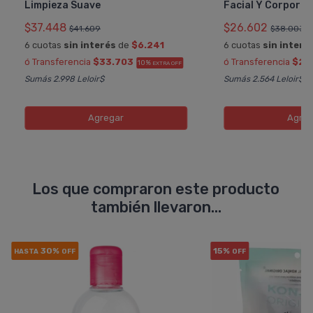
Limpieza Suave
Facial Y Corporal
$37.448
$26.602
$41.609
$38.003
6 cuotas
sin interés
de
$6.241
6 cuotas
sin interé
ó Transferencia
$33.703
ó Transferencia
$23
10%
EXTRA OFF
Sumás 2.998 Leloir$
Sumás 2.564 Leloir$
Agregar
Agreg
Los que compraron este producto
también llevaron...
30%
15%
HASTA
OFF
OFF