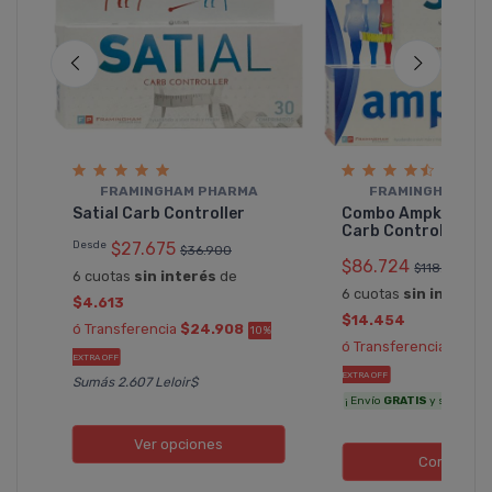
FRAMINGHAM PHARMA
FRAMINGHAM PH
Satial Carb Controller
Combo Ampk X 60 +
Carb Controller X 
Desde
$27.675
$36.900
$86.724
$118.800
6 cuotas
sin interés
de
6 cuotas
sin interés
$4.613
$14.454
ó Transferencia
$24.908
10%
ó Transferencia
$78.
EXTRA OFF
EXTRA OFF
Sumás 2.607 Leloir$
¡ Envío
GRATIS
y sumás 4.96
Ver opciones
Comprar