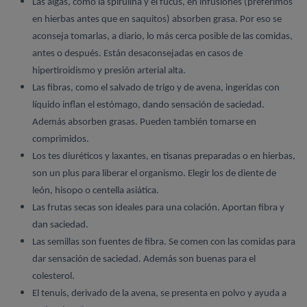
Las algas, como la spirulina y el fucus, en infusiones (preferimos
en hierbas antes que en saquitos) absorben grasa. Por eso se
aconseja tomarlas, a diario, lo más cerca posible de las comidas,
antes o después. Están desaconsejadas en casos de
hipertiroidismo y presión arterial alta.
Las fibras, como el salvado de trigo y de avena, ingeridas con
líquido inflan el estómago, dando sensación de saciedad.
Además absorben grasas. Pueden también tomarse en
comprimidos.
Los tes diuréticos y laxantes, en tisanas preparadas o en hierbas,
son un plus para liberar el organismo. Elegir los de diente de
león, hisopo o centella asiática.
Las frutas secas son ideales para una colación. Aportan fibra y
dan saciedad.
Las semillas son fuentes de fibra. Se comen con las comidas para
dar sensación de saciedad. Además son buenas para el
colesterol.
El tenuis, derivado de la avena, se presenta en polvo y ayuda a