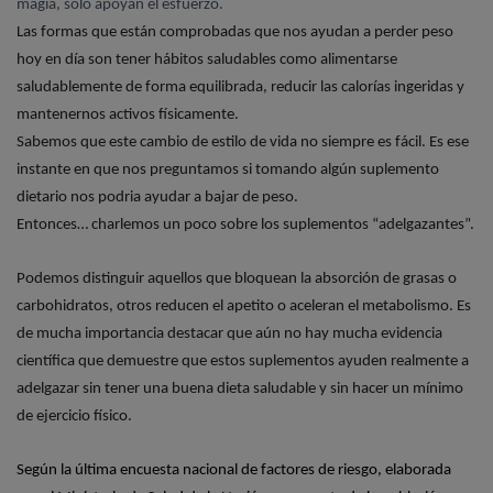
magia, solo apoyan el esfuerzo.
Las formas que están comprobadas que nos ayudan a perder peso
hoy en día son tener hábitos saludables como alimentarse
saludablemente de forma equilibrada, reducir las calorías ingeridas y
Gisela
mantenernos activos físicamente.
Proavenal Acondicionador
Sabemos que este cambio de estilo de vida no siempre es fácil. Es ese
Lo compré junto con el shampoo
instante en que nos preguntamos si tomando algún suplemento
y, la verdad, me sorprendieron
gratamente. Ambos son
dietario nos podria ayudar a bajar de peso.
excelentes! Tengo el pelo con
Entonces… charlemos un poco sobre los suplementos “adelgazantes”.
rulos y muy poroso y, al poco
tiempo de usarlo (alterando con
Podemos distinguir aquellos que bloquean la absorción de grasas o
shampoo y acondicionador
carbohidratos, otros reducen el apetito o aceleran el metabolismo. Es
hidratantes) mejoraron muchísimo
de mucha importancia destacar que aún no hay mucha evidencia
la sequedad de mi ....
COMPRAR
científica que demuestre que estos suplementos ayuden realmente a
adelgazar sin tener una buena dieta saludable y sin hacer un mínimo
PROAVENAL
de ejercicio físico.
Pedido #
419399
Según la última encuesta nacional de factores de riesgo, elaborada