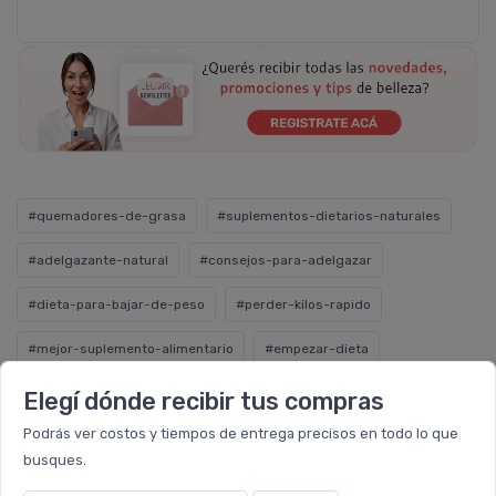
#quemadores-de-grasa
#suplementos-dietarios-naturales
#adelgazante-natural
#consejos-para-adelgazar
#dieta-para-bajar-de-peso
#perder-kilos-rapido
#mejor-suplemento-alimentario
#empezar-dieta
#para-que-sirve
#como-se-toma
#satial-food
Elegí dónde recibir tus compras
Podrás ver costos y tiempos de entrega precisos en todo lo que
#pastillas
#polvo
busques.