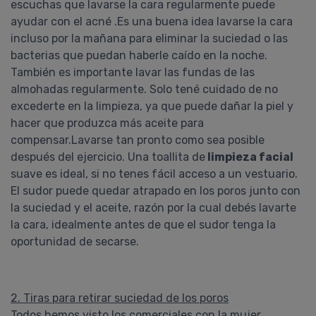
escuchas que lavarse la cara regularmente puede
ayudar con el acné .Es una buena idea lavarse la cara
incluso por la mañana para eliminar la suciedad o las
bacterias que puedan haberle caído en la noche.
Gisela
También es importante lavar las fundas de las
Proavenal Acondicionador
almohadas regularmente. Solo tené cuidado de no
Lo compré junto con el shampoo
excederte en la limpieza, ya que puede dañar la piel y
y, la verdad, me sorprendieron
hacer que produzca más aceite para
gratamente. Ambos son
compensar.Lavarse tan pronto como sea posible
excelentes! Tengo el pelo con
después del ejercicio. Una toallita de
limpieza facial
rulos y muy poroso y, al poco
tiempo de usarlo (alterando con
suave es ideal, si no tenes fácil acceso a un vestuario.
shampoo y acondicionador
El sudor puede quedar atrapado en los poros junto con
hidratantes) mejoraron muchísimo
la suciedad y el aceite, razón por la cual debés lavarte
la sequedad de mi ....
la cara, idealmente antes de que el sudor tenga la
COMPRAR
oportunidad de secarse.
PROAVENAL
Pedido #
419399
2. Tiras para retirar suciedad de los poros
Todos hemos visto los comerciales con la mujer