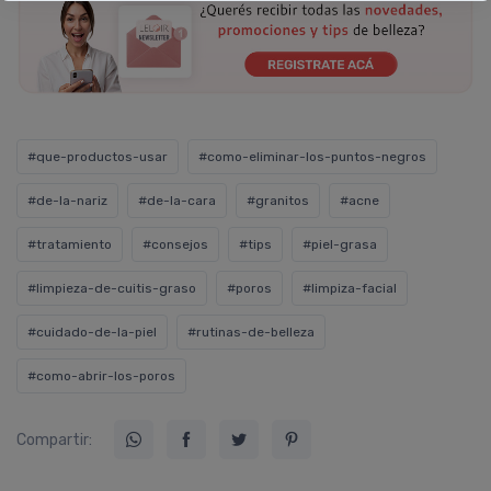
#que-productos-usar
#como-eliminar-los-puntos-negros
#de-la-nariz
#de-la-cara
#granitos
#acne
#tratamiento
#consejos
#tips
#piel-grasa
#limpieza-de-cuitis-graso
#poros
#limpiza-facial
#cuidado-de-la-piel
#rutinas-de-belleza
#como-abrir-los-poros
Compartir: