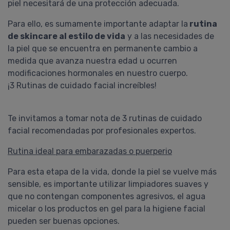
piel necesitará de una protección adecuada.
Para ello, es sumamente importante adaptar la
rutina
de skincare al estilo de vida
y a las necesidades de
Gisela
la piel que se encuentra en permanente cambio a
Proavenal Acondicionador
medida que avanza nuestra edad u ocurren
Lo compré junto con el shampoo
modificaciones hormonales en nuestro cuerpo.
y, la verdad, me sorprendieron
¡3 Rutinas de cuidado facial increíbles!
gratamente. Ambos son
excelentes! Tengo el pelo con
rulos y muy poroso y, al poco
Te invitamos a tomar nota de 3 rutinas de cuidado
tiempo de usarlo (alterando con
facial recomendadas por profesionales expertos.
shampoo y acondicionador
hidratantes) mejoraron muchísimo
Rutina ideal para embarazadas o puerperio
la sequedad de mi ....
COMPRAR
Para esta etapa de la vida, donde la piel se vuelve más
sensible, es importante utilizar limpiadores suaves y
PROAVENAL
que no contengan componentes agresivos, el agua
Pedido #
419399
micelar o los productos en gel para la higiene facial
pueden ser buenas opciones.