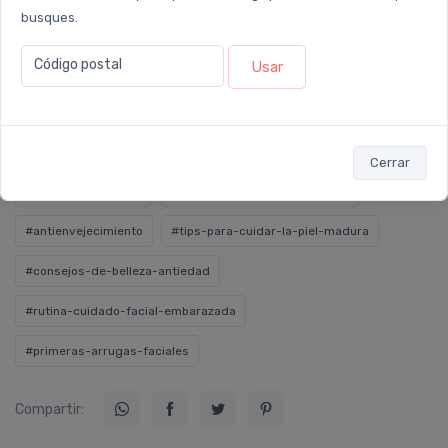
busques.
Código postal
Usar
#cuidado-facial
#rutina-de-cuidado-de-la-piel-segun-la-edad
Cerrar
#reducir-arruguitas
#mejorar-la-textura-de-la-piel
#antienvejecimiento
#tips-para-cuidar-la-piel-madura
#consejos-de-belleza-antiedad
#rutina-cuidado-facial-embarazada
#primeras-arrugas-faciales
Compartir: