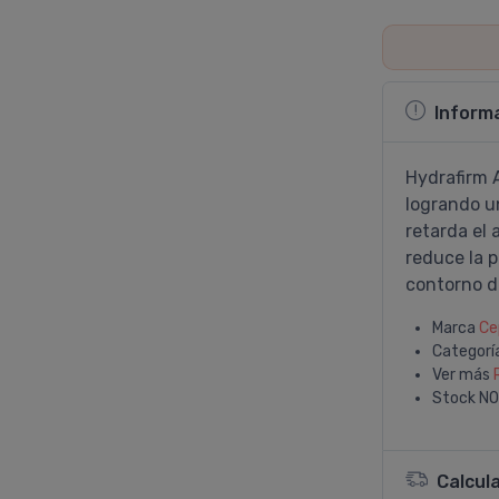
Inform
Hydrafirm A
logrando u
retarda el 
reduce la 
contorno de
Marca
Ce
Categorí
Ver más
Stock
NO
Calcul