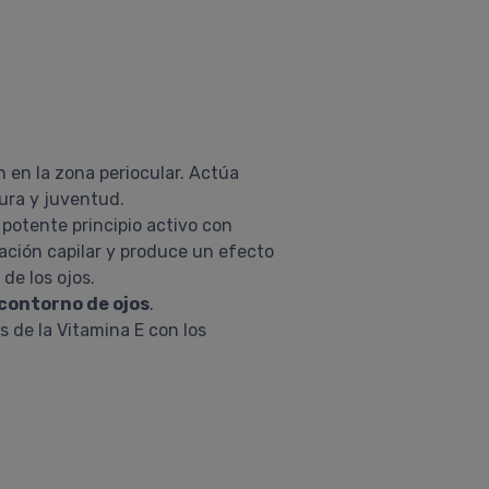
n en la zona periocular. Actúa
sura y juventud.
 potente principio activo con
ación capilar y produce un efecto
de los ojos.
contorno de ojos
.
s de la Vitamina E con los