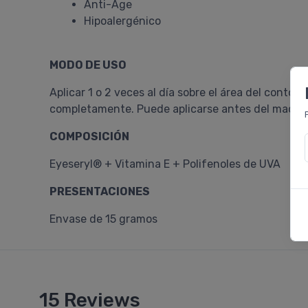
Anti-Âge
Hipoalergénico
MODO DE USO
Aplicar 1 o 2 veces al día sobre el área del cont
completamente. Puede aplicarse antes del maquill
COMPOSICIÓN
Eyeseryl® + Vitamina E + Polifenoles de UVA
PRESENTACIONES
Envase de 15 gramos
15 Reviews