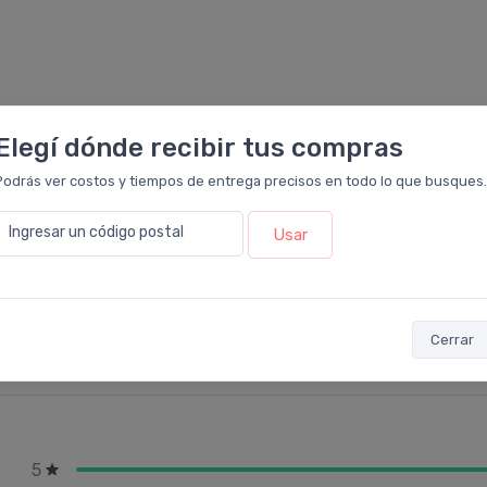
Elegí dónde recibir tus compras
orno de ojos, dando suaves toques de adentro hacia afuera, h
aje. Excelente tolerancia ocular. Repetir mañana y noche.
Podrás ver costos y tiempos de entrega precisos en todo lo que busques.
Ingresar un código postal
Usar
Cerrar
5