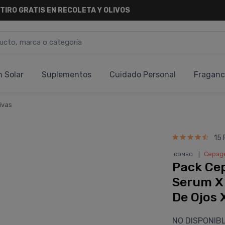
TIRO
GRATIS
EN RECOLETA Y OLIVOS
n Solar
Suplementos
Cuidado Personal
Fraganc
ivas
15 
❘
Cepag
COMBO
Pack Cep
Serum X
De Ojos 
NO DISPONIB