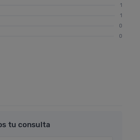
1
1
0
0
os tu consulta