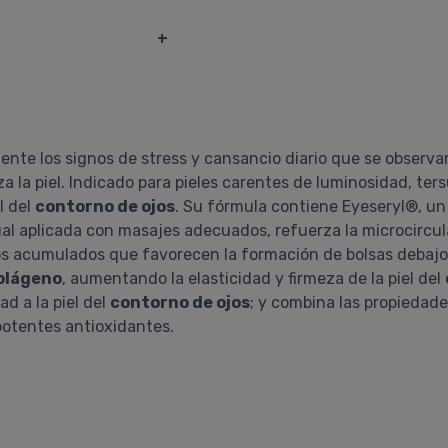
+
ente los signos de stress y cansancio diario que se observa
a la piel. Indicado para pieles carentes de luminosidad, ter
l del
contorno de ojos
. Su fórmula contiene Eyeseryl®, un
al aplicada con masajes adecuados, refuerza la microcircul
os acumulados que favorecen la formación de bolsas debajo 
olágeno
, aumentando la elasticidad y firmeza de la piel del
d a la piel del
contorno de ojos
; y combina las propiedade
potentes antioxidantes.