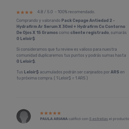
4.8 / 5.0 - 100% recomendado.
Comprando y valorando
Pack Cepage Antiedad 2 -
Hydrafirm Ar Serum X 30ml + Hydrafirm Co Contorno
De Ojos X 15 Gramos
como
cliente registrado
, sumarás
0 Leloir$
Si consideramos que tu review es valioso para nuestra
comunidad duplicaremos tus puntos y podrás sumas hasta
0 Leloir$
.
Tus
Leloir$
acumulados podrán ser canjeados por
ARS
en
tu próxima compra. ( 1 Leloir$ = 1 ARS )
PAULA ARIANA
calificó con
5 estrellas
el product