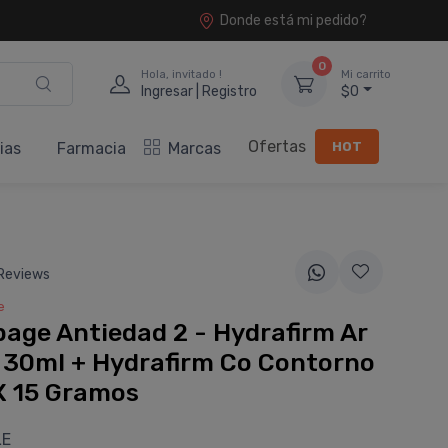
Donde está mi pedido?
0
Hola, invitado !
Mi carrito
Ingresar | Registro
$0
Ofertas
HOT
ias
Farmacia
Marcas
Reviews
e
age Antiedad 2 - Hydrafirm Ar
 30ml + Hydrafirm Co Contorno
X 15 Gramos
LE