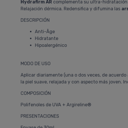
Hydrafirm AR
complementa su ultra-hidratación c
Relajación dérmica. Redensifica y difumina las
ar
DESCRIPCIÓN
Anti-Âge
Hidratante
Hipoalergénico
MODO DE USO
Aplicar diariamente (una o dos veces, de acuerdo a 
la piel suave, relajada y con aspecto más joven. In
COMPOSICIÓN
Polifenoles de UVA + Argireline®
PRESENTACIONES
Envase de 30ml