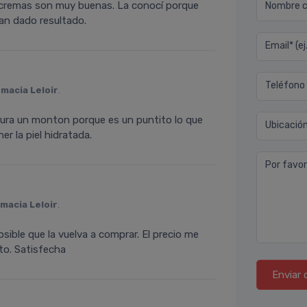
s cremas son muy buenas. La conocí porque
Nombre co
an dado resultado.
Email* (e
Teléfono
macia Leloir
.
ura un monton porque es un puntito lo que
Ubicació
r la piel hidratada.
Por favor
macia Leloir
.
osible que la vuelva a comprar. El precio me
to. Satisfecha
Enviar 