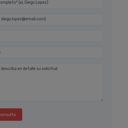
mpleto* (ej. Diego Lopez)
j. diego.lopez@email.com)
n
 describa en detalle su solicitud
consulta