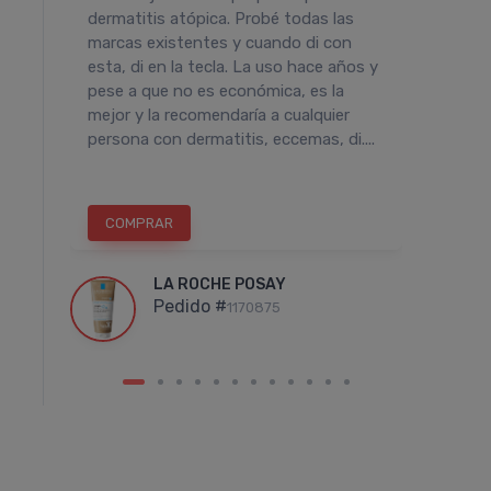
rum
dermatitis atópica. Probé todas las
desde
iado
marcas existentes y cuando di con
para mi
esta, di en la tecla. La uso hace años y
produc
pese a que no es económica, es la
la pie
mejor y la recomendaría a cualquier
persona con dermatitis, eccemas, di....
COMPRAR
COM
LA ROCHE POSAY
Pedido #
1170875