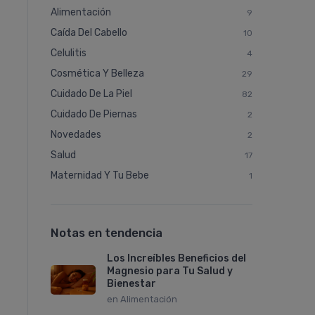
Alimentación
9
Caí­da Del Cabello
10
Celulitis
4
Cosmética Y Belleza
29
Cuidado De La Piel
82
Cuidado De Piernas
2
Novedades
2
Salud
17
Maternidad Y Tu Bebe
1
Notas en tendencia
Los Increíbles Beneficios del
Magnesio para Tu Salud y
Bienestar
en
Alimentación