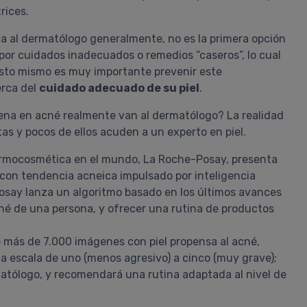
trices.
ita al dermatólogo generalmente, no es la primera opción
por cuidados inadecuados o remedios “caseros”, lo cual
esto mismo es muy importante prevenir este
erca del
cuidado adecuado de su piel
.
ena en acné realmente van al dermatólogo? La realidad
s y pocos de ellos acuden a un experto en piel.
rmocosmética en el mundo, La Roche-Posay, presenta
o con tendencia acneica impulsado por inteligencia
-Posay lanza un algoritmo basado en los últimos avances
 acné de una persona, y ofrecer una rutina de productos
e más de 7.000 imágenes con piel propensa al acné,
a escala de uno (menos agresivo) a cinco (muy grave);
La Roche Posay Toleriane
matólogo, y recomendará una rutina adaptada al nivel de
Dermallergo Ojos
Lo mismo que con el serum excele