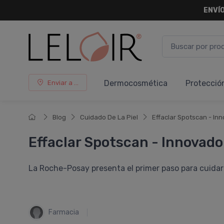
¡ HASTA 
Dermocosmética
Protecció
Enviar a ...
Blog
Cuidado De La Piel
Effaclar Spotscan - In
Effaclar Spotscan - Innovado
La Roche-Posay presenta el primer paso para cuidar t
Farmacia