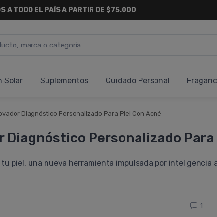
6 CUOTAS SIN INTERÉS
Y 18 CUOTAS FIJAS !
n Solar
Suplementos
Cuidado Personal
Fraganc
novador Diagnóstico Personalizado Para Piel Con Acné
r Diagnóstico Personalizado Para
u piel, una nueva herramienta impulsada por inteligencia art
1