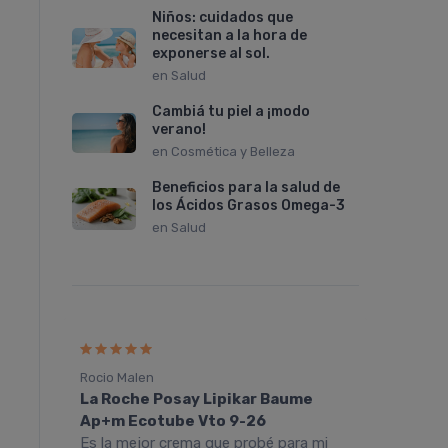
Niños: cuidados que
necesitan a la hora de
exponerse al sol.
en
Salud
Cambiá tu piel a ¡modo
verano!
en
Cosmética y Belleza
Beneficios para la salud de
los Ácidos Grasos Omega-3
en
Salud
Rocio Malen
NATALI
La Roche Posay Lipikar Baume
La Ro
Ap+m Ecotube Vto 9-26
Sensi
nte
Es la mejor crema que probé para mi
Esta p