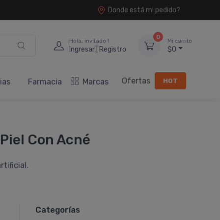
Donde está mi pedido?
0
Hola, invitado !
Mi carrito
Ingresar | Registro
$0
Ofertas
HOT
ias
Farmacia
Marcas
 Piel Con Acné
ificial.
Categorías