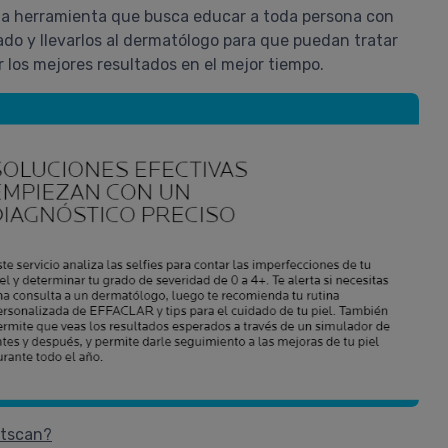
una herramienta que busca educar a toda persona con
esta crema acompañado con el se
parpados, mis parpados han camb
do y llevarlos al dermatólogo para que puedan tratar
favorablemente. La estoy pidiendo
 los mejores resultados en el mejor tiempo.
nuevamente, ya no siento tirantez.
COMPRAR
LA ROCHE POSAY
Pedido #
997800
otscan?