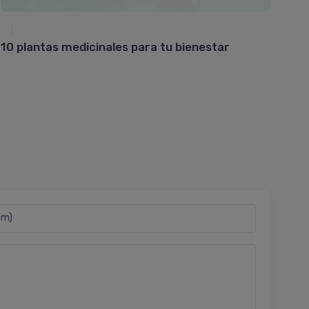
10 plantas medicinales para tu bienestar
Cos
pel
om)