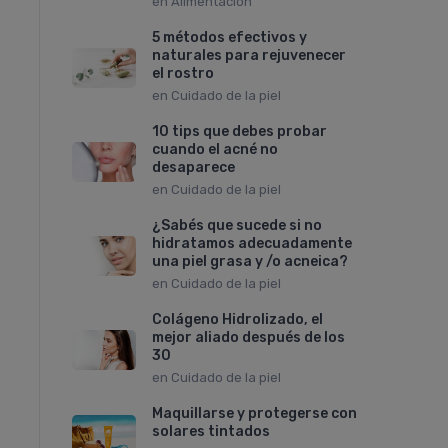
en
Alimentación
5 métodos efectivos y
naturales para rejuvenecer
el rostro
en
Cuidado de la piel
10 tips que debes probar
cuando el acné no
desaparece
en
Cuidado de la piel
¿Sabés que sucede si no
hidratamos adecuadamente
una piel grasa y /o acneica?
en
Cuidado de la piel
Colágeno Hidrolizado, el
mejor aliado después de los
30
en
Cuidado de la piel
Maquillarse y protegerse con
solares tintados