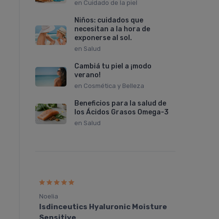
en
Cuidado de la piel
Niños: cuidados que
necesitan a la hora de
exponerse al sol.
en
Salud
Cambiá tu piel a ¡modo
verano!
en
Cosmética y Belleza
Beneficios para la salud de
los Ácidos Grasos Omega-3
en
Salud
10%
F
OFF
Noelia
Julian
Isdinceutics Hyaluronic Moisture
Cepag
 la
Sensitive
Limpi