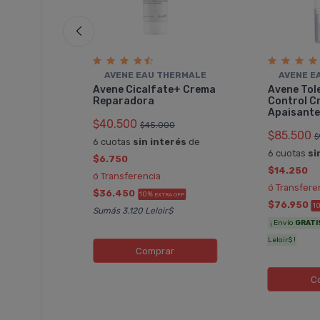
AVENE EAU THERMALE
AVENE E
Avene Cicalfate+ Crema
Avene Tol
Reparadora
Control C
Apaisante
 Amp
$40.500
$45.000
$85.500
$
6 cuotas
sin interés
de
6 cuotas
si
$6.750
$14.250
rés
de
ó Transferencia
ó Transfere
$36.450
10%
EXTRA OFF
$76.950
1
Sumás 3.120 Leloir$
¡ Envío
GRATI
FF
Leloir$ !
Comprar
C