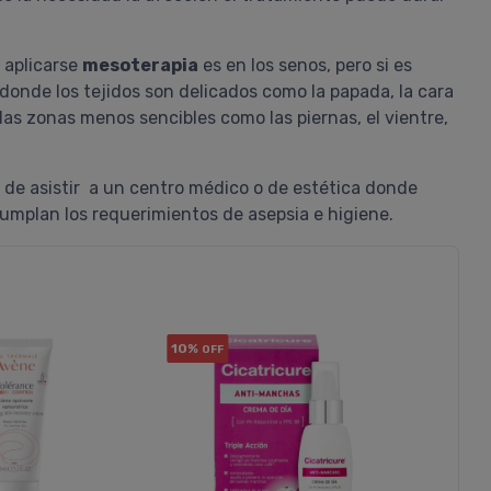
 aplicarse
mesoterapia
es en los senos, pero si es
 donde los tejidos son delicados como la papada, la cara
 las zonas menos sencibles como las piernas, el vientre,
de asistir a un centro médico o de estética donde
cumplan los requerimientos de asepsia e higiene.
10%
10%
OFF
OF
Gisela
Proavenal Acondicionador
Lo compré junto con el shampoo y,