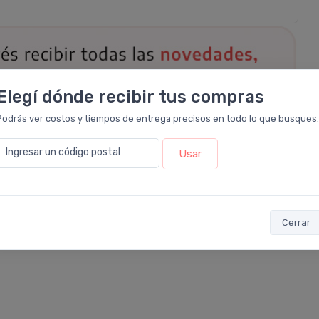
Elegí dónde recibir tus compras
Podrás ver costos y tiempos de entrega precisos en todo lo que busques.
Ingresar un código postal
Usar
ejuvenecimiento-de-la-piel
#reuma
#medicina-estetica
Cerrar
#mesoterapia-estetica
#mesoterapia-para-adelgazar