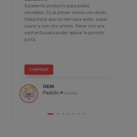
te.
Excelente producto para pieles
Me en
lo
sensibles. Es la primer crema con ácido
todos 
hialurónico que no me hace arder, super
aún má
suave y con rico aroma. Viene con una
suave.
cucharita para poder aplicar la porción
noche
la
justa.
TORTULAN
EUCERIN
ulan Crema
Eucerin Aquaphor
atante Nutritiva
Pomada Reparadora
16
$53.961
$10.795
$59.957
COMPRAR
COM
otas
sin interés
de
6 cuotas
sin interés
de
19
$8.994
ISDIN
ansferencia
$8.744
ó Transferencia
10%
Pedido #
602466
$48.565
10%
OFF
EXTRA OFF
 1.889 Leloir$
Sumás 3.658 Leloir$
Comprar
Comprar