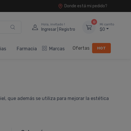
Donde está mi pedido?
0
Hola, invitado !
Mi carrito
Ingresar | Registro
$0
Ofertas
HOT
ias
Farmacia
Marcas
l, que además se utiliza para mejorar la estética