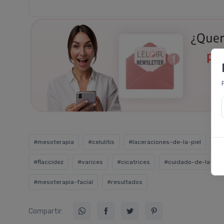
#mesoterapia
#celulitis
#laceraciones-de-la-piel
#r
#flaccidez
#varices
#cicatrices
#cuidado-de-la-piel
#mesoterapia-facial
#resultados
Compartir: