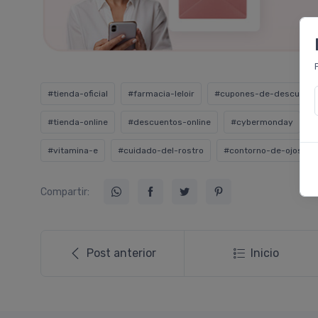
#tienda-oficial
#farmacia-leloir
#cupones-de-descuento
#tienda-online
#descuentos-online
#cybermonday
#
#vitamina-e
#cuidado-del-rostro
#contorno-de-ojos
Compartir:
Post anterior
Inicio