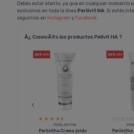
Debés estar atento, ya que en cualquier momento p
exclusivos en toda la línea
Perlivit HA
. Si estás in
seguirnos en
Instagram
y
Facebook.
Â¿ ConocÃ©s los productos Pelivit HA ?
25%
25%
OFF
OFF
PERLIVITHA
PER
Perlivitha Crema ácido
Perlivitha