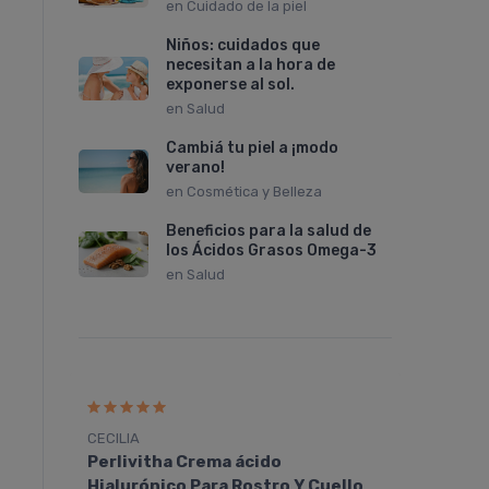
en
Cuidado de la piel
Niños: cuidados que
necesitan a la hora de
exponerse al sol.
en
Salud
Cambiá tu piel a ¡modo
verano!
en
Cosmética y Belleza
25%
F
OFF
Beneficios para la salud de
los Ácidos Grasos Omega-3
en
Salud
CECILIA
Melisa
Perlivitha Crema ácido
Perli
lo
Hialurónico Para Rostro Y Cuello
Hialu