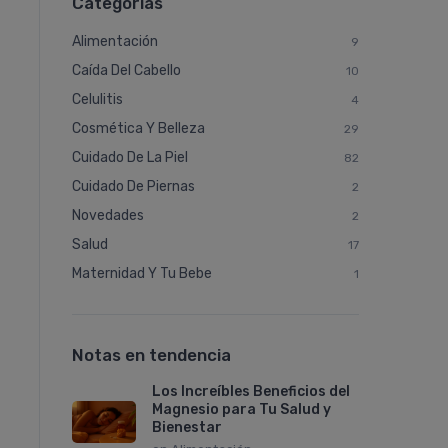
Categorías
Alimentación
9
Caí­da Del Cabello
10
Celulitis
4
Cosmética Y Belleza
29
Cuidado De La Piel
82
Cuidado De Piernas
2
Novedades
2
Salud
17
Maternidad Y Tu Bebe
1
Notas en tendencia
Los Increíbles Beneficios del
Magnesio para Tu Salud y
Bienestar