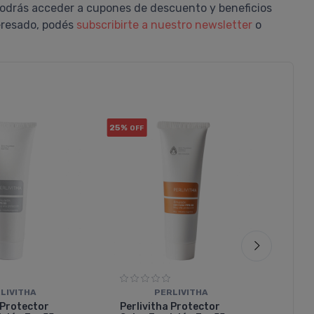
odrás acceder a cupones de descuento y beneficios
teresado, podés
subscribirte a nuestro newsletter
o
25%
25%
OFF
OF
Barbara
LIVITHA
PERLIVITHA
Perlivitha Crema ácido
 Protector
Perlivitha Protector
Hialurónico Para Rostro Y Cuel