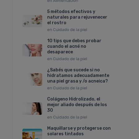
en
Alimentación
5 métodos efectivos y
naturales para rejuvenecer
el rostro
en
Cuidado de la piel
10 tips que debes probar
cuando el acné no
desaparece
en
Cuidado de la piel
¿Sabés que sucede si no
hidratamos adecuadamente
una piel grasa y /o acneica?
en
Cuidado de la piel
Colágeno Hidrolizado, el
mejor aliado después de los
30
en
Cuidado de la piel
Maquillarse y protegerse con
solares tintados