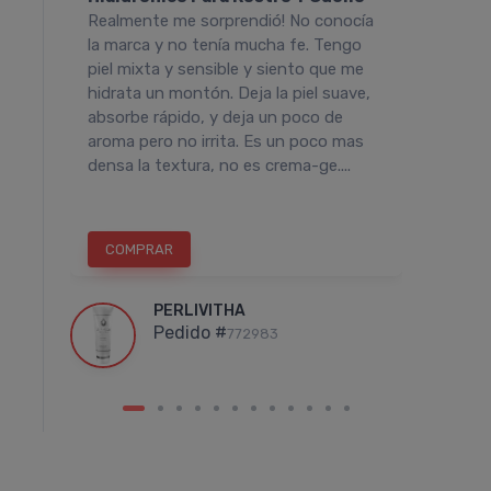
PERLIVITHA
PERLIVITHA
co y
Realmente me sorprendió! No conocía
Es muy
ivitha Sérum
Perlivitha Sérum
nto
la marca y no tenía mucha fe. Tengo
siento
inador Rostro Y
Contorno De Ojos
muy
piel mixta y sensible y siento que me
realme
lo
$48.458
$64.611
mas
hidrata un montón. Deja la piel suave,
lumino
.707
$75.609
absorbe rápido, y deja un poco de
para l
6 cuotas
sin interés
de
otas
sin interés
de
aroma pero no irrita. Es un poco mas
$8.076
51
densa la textura, no es crema-ge....
ó Transferencia
nsferencia
$43.612
10%
EXTRA OFF
036
10%
EXTRA OFF
Sumás 3.438 Leloir$
 3.768 Leloir$
COMPRAR
COM
Comprar
Comprar
PERLIVITHA
Pedido #
772983