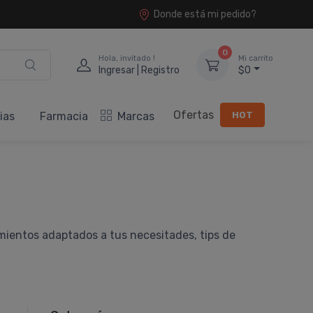
Donde está mi pedido?
0
Hola, invitado !
Mi carrito
Ingresar | Registro
$0
Ofertas
HOT
ias
Farmacia
Marcas
mientos adaptados a tus necesitades, tips de