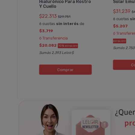
Hialurónico Para Rostro
Solar Emu
HA
Y Cuello
ha Serum
$31.239
$
$22.313
$29.751
6 cuotas
si
6 cuotas
sin interés
de
20
$5.207
$3.719
rés
de
ó Transfere
ó Transferencia
EXTRA OFF
$20.082
10%
EXTRA OFF
Sumás 2.750 
Sumás 2.393 Leloir$
FF
s 5.594
C
Comprar