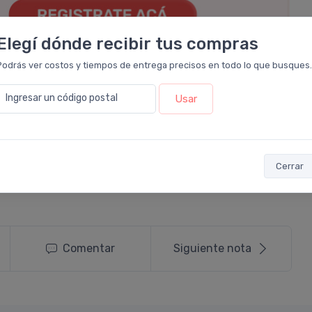
Elegí dónde recibir tus compras
Podrás ver costos y tiempos de entrega precisos en todo lo que busques.
#beneficios
#perlivit-ha
#cuidado-de-tu-piel
Ingresar un código postal
Usar
hot-sale
#acido-hialuronico
#colageno
#vitamina-c
Cerrar
Comentar
Siguiente nota