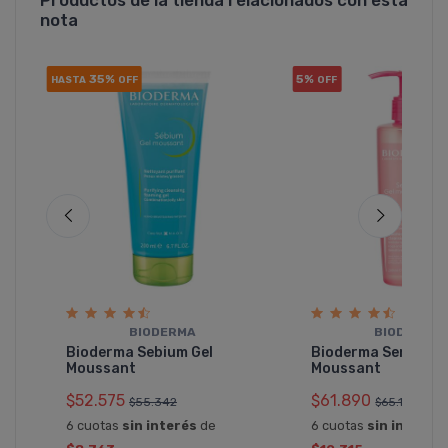
nota
35%
5%
HASTA
OFF
OFF
BIODERMA
BIODERMA
Bioderma Sebium Gel
Bioderma Sensibio 
Moussant
Moussant
$52.575
$61.890
$55.342
$65.147
6 cuotas
sin interés
de
6 cuotas
sin interés