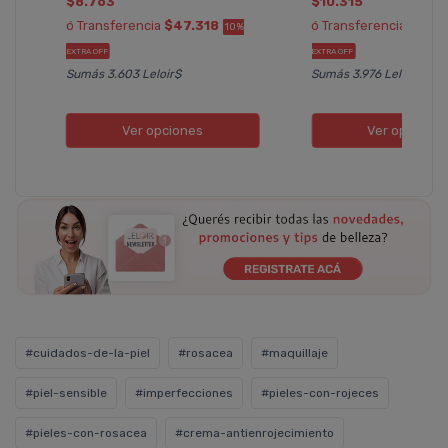
$8.763
$10.315
ó Transferencia
$47.318
ó Transferencia
$55.
10%
EXTRA OFF
EXTRA OFF
Sumás 3.603 Leloir$
Sumás 3.976 Leloir$
Ver opciones
Ver opcione
#cuidados-de-la-piel
#rosacea
#maquillaje
#piel-sensible
#imperfecciones
#pieles-con-rojeces
#pieles-con-rosacea
#crema-antienrojecimiento