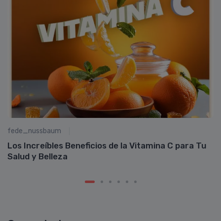
fede_nussbaum
ue
M
m
Los Increíbles Beneficios de la Vitamina C para Tu
Salud y Belleza