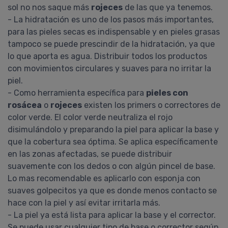
sol no nos saque más
rojeces
de las que ya tenemos.
- La hidratación es uno de los pasos más importantes,
para las pieles secas es indispensable y en pieles grasas
tampoco se puede prescindir de la hidratación, ya que
Romina Nicole
lo que aporta es agua. Distribuir todos los productos
Bioderma Sebium H2o
con movimientos circulares y suaves para no irritar la
Solución Micelar
Bioderma sebium h2o solución
piel.
micelar 100% recomendado! Capaz
- Como herramienta específica para
pieles con
de limpiar cualquier producto,
rosácea
o
rojeces
existen los primers o correctores de
incluyendo máscaras de pestañas
color verde. El color verde neutraliza el rojo
a prueba de agua. Deja una
disimulándolo y preparando la piel para aplicar la base y
sensación de frescura y la piel se
que la cobertura sea óptima. Se aplica específicamente
siente limpia. Penetra sin
en las zonas afectadas, se puede distribuir
problema en los poros dilatados,
suavemente con los dedos o con algún pincel de base.
ayudan....
COMPRAR
Lo mas recomendable es aplicarlo con esponja con
suaves golpecitos ya que es donde menos contacto se
BIODERMA
hace con la piel y así evitar irritarla más.
Pedido #
694462
- La piel ya está lista para aplicar la base y el corrector.
Se puede usar cualquier tipo de base o corrector según