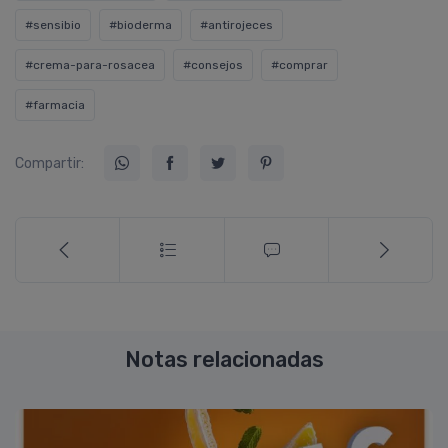
#sensibio
#bioderma
#antirojeces
#crema-para-rosacea
#consejos
#comprar
#farmacia
Compartir:
Notas relacionadas