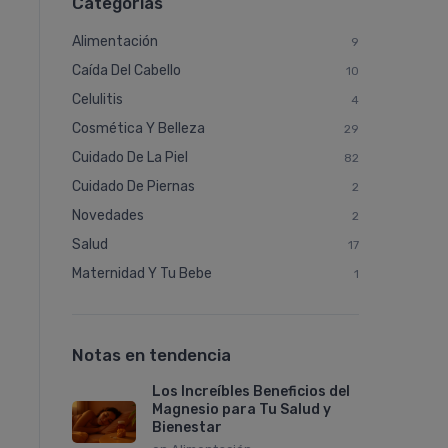
Categorías
Alimentación
9
Caí­da Del Cabello
10
Celulitis
4
Cosmética Y Belleza
29
Cuidado De La Piel
82
Cuidado De Piernas
2
Novedades
2
Salud
17
Maternidad Y Tu Bebe
1
Notas en tendencia
Los Increíbles Beneficios del
Magnesio para Tu Salud y
Bienestar