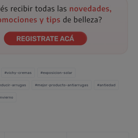
#vichy-cremas
#exposicion-solar
ducir-arrugas
#mejor-producto-antiarrugas
#antiedad
invierno