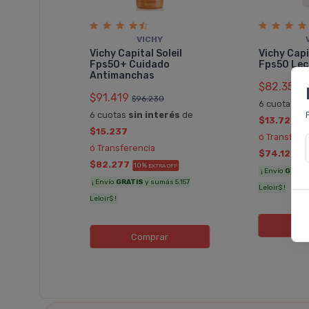
VICHY
Vichy Capital Soleil
Vichy Capi
Fps50+ Cuidado
Fps50 Lec
Antimanchas
$82.358
$
$91.419
$96.230
6 cuotas
si
6 cuotas
sin interés
de
$13.726
$15.237
ó Transfere
ó Transferencia
$74.122
1
$82.277
10%
EXTRA OFF
¡ Envío
GRATI
¡ Envío
GRATIS
y sumás 5.157
Leloir$ !
Leloir$ !
C
Comprar