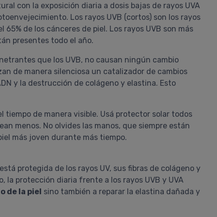
ral con la exposición diaria a dosis bajas de rayos UVA
toenvejecimiento. Los rayos UVB (cortos) son los rayos
 65% de los cánceres de piel. Los rayos UVB son más
tán presentes todo el año.
netrantes que los UVB, no causan ningún cambio
nzan de manera silenciosa un catalizador de cambios
ADN y la destrucción de colágeno y elastina. Esto
el tiempo de manera visible. Usá protector solar todos
olpean menos. No olvides las manos, que siempre están
 piel más joven durante más tiempo.
está protegida de los rayos UV, sus fibras de colágeno y
o, la protección diaria frente a los rayos UVB y UVA
 de la piel
sino también a reparar la elastina dañada y
ANA
Rutina Vichy Fortificante
Antiarrugas Piel Mixta