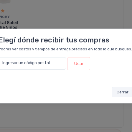
VICHY
tal Soleil
he Niños
86.693
Elegí dónde recibir tus compras
n interés
de
Podrás ver costos y tiempos de entrega precisos en todo lo que busques.
ncia
Ingresar un código postal
Usar
0%
EXTRA OFF
S
y sumás 4.794
Cerrar
omprar