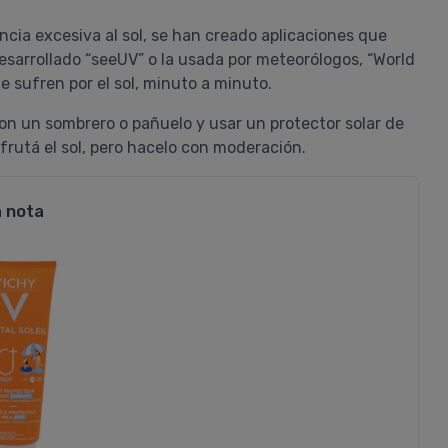
Ya es la segunda vez que uso el sé
ncia excesiva al sol, se han creado aplicaciones que
y la primera que uso la crema. Teng
esarrollado “seeUV” o la usada por meteorólogos, “World
piel con rosácea y no cualquier cre
e sufren por el sol, minuto a minuto.
me hace bien. Estos productos de
vichy son exelentes para pieles
on un sombrero o pañuelo y usar un protector solar de
sensibles. Super livianos. Tengo pie
isfrutá el sol, pero hacelo con moderación.
poco grasa y se absorben super rá...
a nota
COMPRAR
VICHY
Pedido #
1046049