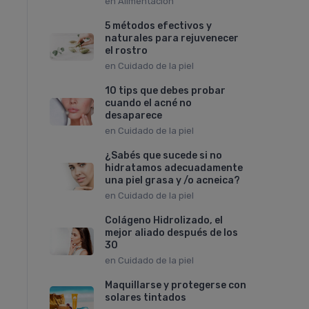
en
Alimentación
5 métodos efectivos y
naturales para rejuvenecer
el rostro
en
Cuidado de la piel
10 tips que debes probar
cuando el acné no
desaparece
en
Cuidado de la piel
¿Sabés que sucede si no
hidratamos adecuadamente
una piel grasa y /o acneica?
en
Cuidado de la piel
Colágeno Hidrolizado, el
mejor aliado después de los
30
en
Cuidado de la piel
Maquillarse y protegerse con
solares tintados