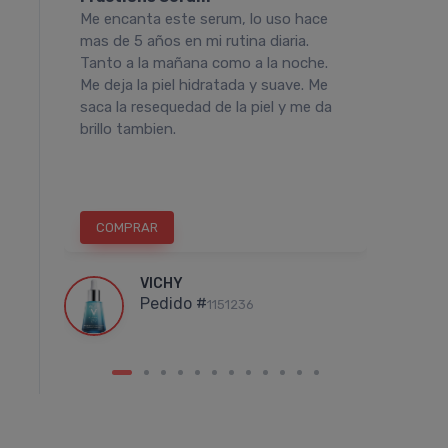
rum
Me encanta este serum, lo uso hace
Hace a
o
mas de 5 años en mi rutina diaria.
Luego 
ma
Tanto a la mañana como a la noche.
comenz
Me deja la piel hidratada y suave. Me
flácid
saca la resequedad de la piel y me da
se ate
l un
brillo tambien.
obviam
.
las ar
pronun
COMPRAR
COM
VICHY
Pedido #
1151236