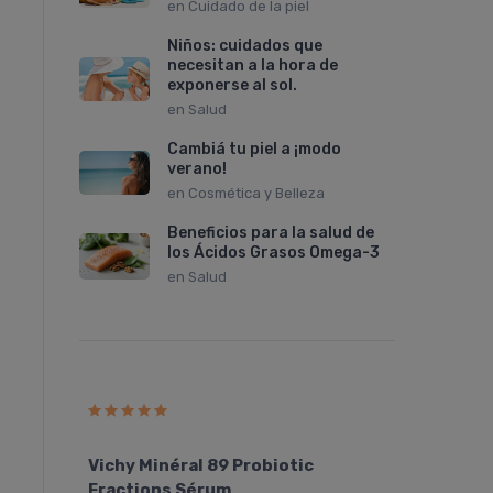
en
Cuidado de la piel
Niños: cuidados que
necesitan a la hora de
exponerse al sol.
en
Salud
Cambiá tu piel a ¡modo
verano!
en
Cosmética y Belleza
Beneficios para la salud de
los Ácidos Grasos Omega-3
en
Salud
ALEJA
Vichy Minéral 89 Probiotic
Vichy
Fractions Sérum
Bálsa