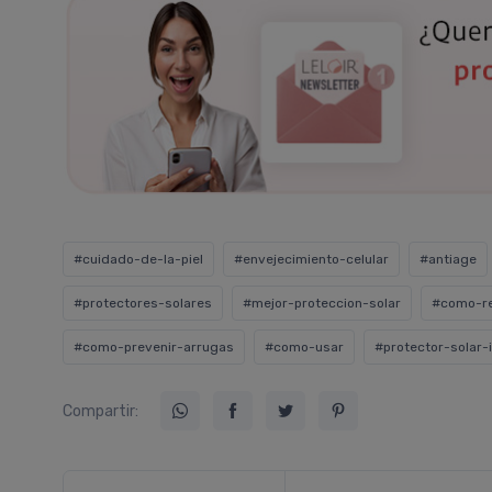
#cuidado-de-la-piel
#envejecimiento-celular
#antiage
#protectores-solares
#mejor-proteccion-solar
#como-re
#como-prevenir-arrugas
#como-usar
#protector-solar-
Compartir: