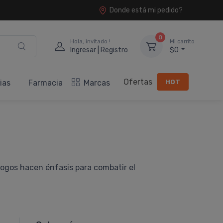
Donde está mi pedido?
0
Hola, invitado !
Mi carrito
Ingresar | Registro
$0
Ofertas
HOT
ias
Farmacia
Marcas
logos hacen énfasis para combatir el