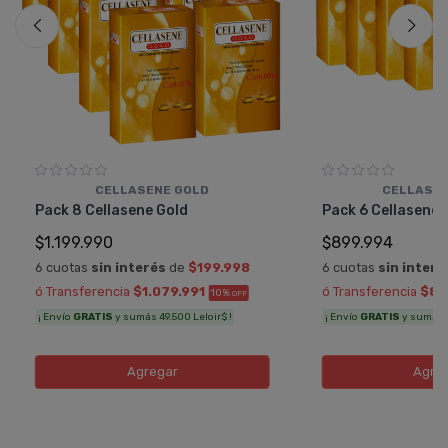
CELLASENE GOLD
CELLASEN
Pack 8 Cellasene Gold
Pack 6 Cellasene 
$1.199.990
$899.994
6 cuotas
sin interés
de
$199.998
6 cuotas
sin interé
ó Transferencia
$1.079.991
ó Transferencia
$80
10%
OFF
¡ Envío
GRATIS
y sumás 49.500 Leloir$ !
¡ Envío
GRATIS
y sumás 3
Agregar
Agre