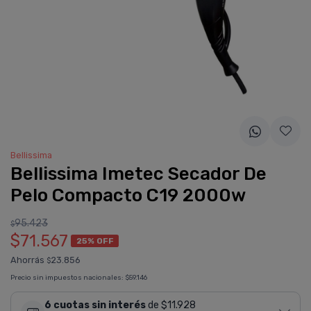
Bellissima
Bellissima Imetec Secador De
Pelo Compacto C19 2000w
95.423
$
$71.567
25% OFF
Ahorrás
23.856
$
Precio sin impuestos nacionales:
$59.146
6 cuotas sin interés
de $11.928