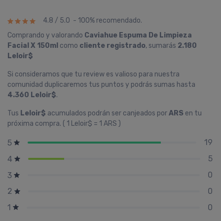
4.8 / 5.0 - 100% recomendado.
Comprando y valorando
Caviahue Espuma De Limpieza
Facial X 150ml
como
cliente registrado
, sumarás
2.180
Leloir$
Si consideramos que tu review es valioso para nuestra
comunidad duplicaremos tus puntos y podrás sumas hasta
4.360 Leloir$
.
Tus
Leloir$
acumulados podrán ser canjeados por
ARS
en tu
próxima compra. ( 1 Leloir$ = 1 ARS )
19
5
5
4
0
3
0
2
0
1