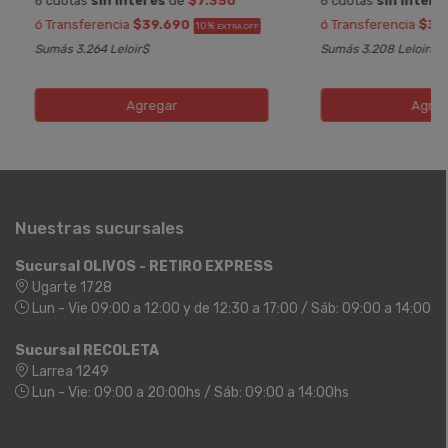
6 cuotas
sin interés
de
$7.350
6 cuotas
sin interé
ó Transferencia
$39.690
ó Transferencia
$38
10%
EXTRA OFF
Sumás 3.264 Leloir$
Sumás 3.208 Leloir$
Agregar
Agreg
Nuestras sucursales
Sucursal OLIVOS - RETIRO EXPRESS
Ugarte 1728
Lun - Vie 09:00 a 12:00 y de 12:30 a 17:00 / Sáb: 09:00 a 14:00
Sucursal RECOLETA
Larrea 1249
Lun - Vie: 09:00 a 20:00hs / Sáb: 09:00 a 14:00hs