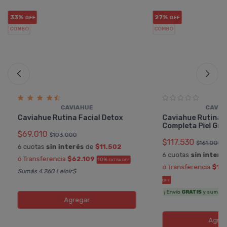
33%
27%
OFF
OFF
COMBO
COMBO
CAVIAHUE
CAVIA
Caviahue Rutina Facial Detox
Caviahue Rutina F
Completa Piel Gra
$69.010
$103.000
$117.530
$161.000
6 cuotas
sin interés
de
$11.502
6 cuotas
sin interé
ó Transferencia
$62.109
10%
EXTRA OFF
ó Transferencia
$10
Sumás 4.260 Leloir$
OFF
¡ Envío
GRATIS
y sumás 6.
Agregar
Agreg