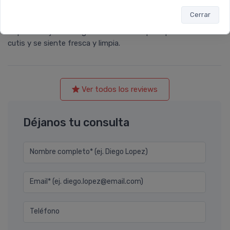
Farmacia Leloir
.
Cerrar
Me encanta la uso, me resulta muy práctica. En un disco de
limpieza mojado en agua caliente se limpia rápidamente el
cutis y se siente fresca y limpia.
Ver todos los reviews
Déjanos tu consulta
Nombre completo* (ej. Diego Lopez)
Email* (ej. diego.lopez@email.com)
Teléfono