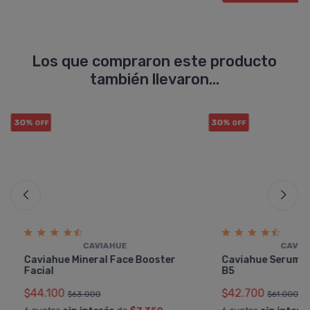
Los que compraron este producto
también llevaron...
30%
30%
OFF
OFF
CAVIAHUE
CAVIA
Caviahue Mineral Face Booster
Caviahue Serum H
Facial
B5
$44.100
$42.700
$63.000
$61.000