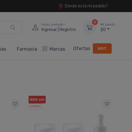
Donde está mi pedido?
0
Hola, invitado !
Mi carrito
Ingresar | Registro
$0
Ofertas
HOT
ias
Farmacia
Marcas
30%
OFF
COMBO