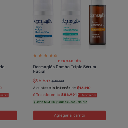
DERMAGLÓS
ido
Dermaglós Combo Triple Sérum
Facial
$96.657
$138.081
0
6 cuotas
sin interés
de
$16.110
ó Transferencia
$86.991
10%
RA OFF
EXTRA OFF
¡ Envío
GRATIS
y sumás 5.366 Leloir$ !
Agregar
al carrito