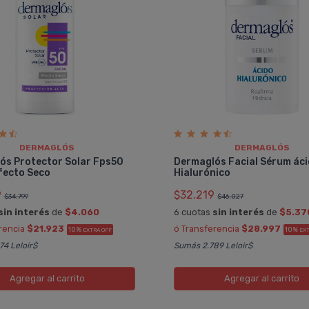
DERMAGLÓS
DERMAGLÓS
ós Protector Solar Fps50
Dermaglós Facial Sérum ác
fecto Seco
Hialurónico
9
$32.219
$34.799
$46.027
sin interés
de
$4.060
6 cuotas
sin interés
de
$5.37
rencia
$21.923
ó Transferencia
$28.997
10%
10%
EXTRA OFF
EXT
4 Leloir$
Sumás 2.789 Leloir$
Agregar
al carrito
Agregar
al carrito