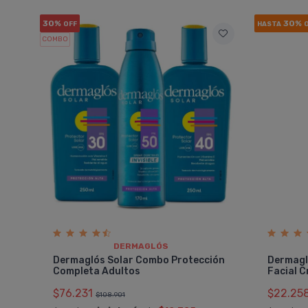
30%
30%
OFF
HASTA
COMBO
DERMAGLÓS
Dermaglós Solar Combo Protección
Dermagl
Completa Adultos
Facial 
$76.231
$22.25
$108.901