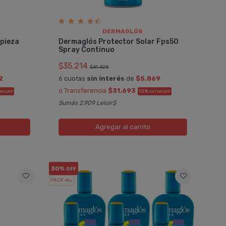
DERMAGLÓS
mpieza
Dermaglós Protector Solar Fps50
Spray Continuo
$35.214
$41.428
2
6 cuotas
sin interés
de
$5.869
ó Transferencia
$31.693
10%
RA OFF
EXTRA OFF
Sumás 2.909 Leloir$
Agregar
al carrito
30%
OFF
PACK x6
u.