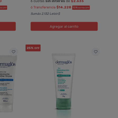
0
6 cuotas
sin interés
de
$2.635
ó Transferencia
$14.228
10%
RA OFF
EXTRA OFF
Sumás 2.132 Leloir$
Agregar
al carrito
25%
OFF