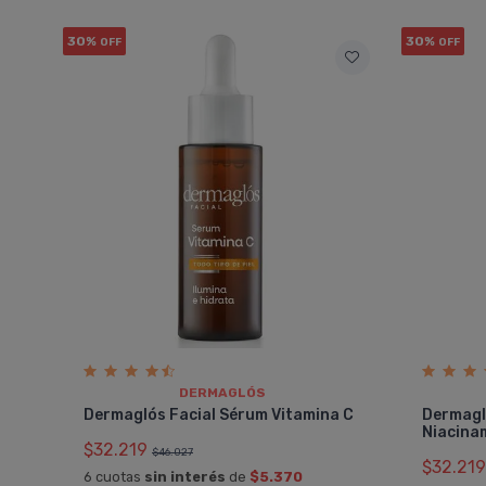
30%
30%
OFF
OFF
DERMAGLÓS
Dermaglós Facial Sérum Vitamina C
Dermagl
Niacina
$32.219
$46.027
$32.219
6 cuotas
sin interés
de
$5.370