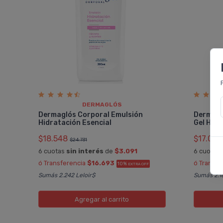
DERMAGLÓS
Dermaglós Corporal Emulsión
Dermagl
Hidratación Esencial
Gel Hidr
$18.548
$17.016
$24.731
6 cuotas
sin interés
de
$3.091
6 cuotas
ó Transferencia
$16.693
ó Transfe
10%
EXTRA OFF
Sumás 2.242 Leloir$
Sumás 2.18
Agregar
al carrito