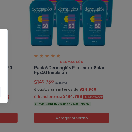
DERMAGLÓS
 Fps50
Pack 6 Dermaglós Protector Solar
Fps50 Emulsión
$149.759
$213.942
5
6 cuotas
sin interés
de
$24.960
ó Transferencia
$134.783
10%
TRA OFF
EXTRA OFF
¡ Envío
GRATIS
y sumás 7.490 Leloir$ !
Agregar
al carrito