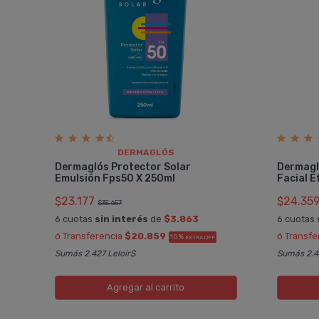
DERMAGLÓS
Dermaglós Protector Solar
Dermagl
Emulsión Fps50 X 250ml
Facial E
$23.177
$24.35
$35.657
6 cuotas
sin interés
de
$3.863
6 cuotas
ó Transferencia
$20.859
ó Transfe
10%
EXTRA OFF
Sumás 2.427 Leloir$
Sumás 2.47
Agregar
al carrito