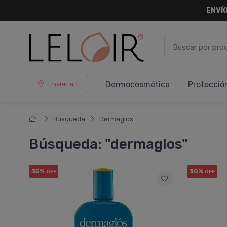
ENVÍO
Dermocosmética
Protecció
Enviar a ...
Búsqueda
Dermaglos
Búsqueda: "dermaglos"
35%
30%
OFF
OFF