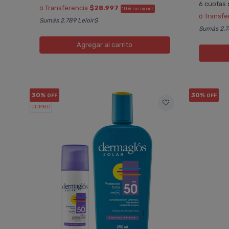
6 cuotas
ó Transferencia
$28.997
10%
EXTRA OFF
ó Transfe
Sumás 2.789 Leloir$
Sumás 2.7
Agregar
al carrito
30%
30%
OFF
OFF
COMBO