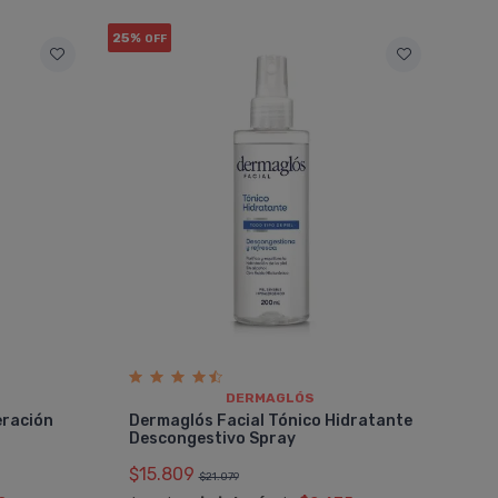
25%
OFF
DERMAGLÓS
eración
Dermaglós Facial Tónico Hidratante
Descongestivo Spray
$15.809
$21.079