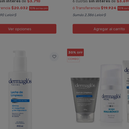
sin interés
de
$3.710
6 cuotas
sin interés
de
$3.69
rencia
$20.032
ó Transferencia
$19.924
10%
10%
EXTRA OFF
EXT
90 Leloir$
Sumás 2.386 Leloir$
Ver opciones
Agregar
al carrito
30%
OFF
COMBO