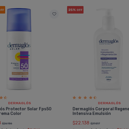
25%
OFF
OFF
DERMAGLÓS
DERMAGLÓS
ós Protector Solar Fps50
Dermaglós Corporal Regen
Crema Color
Intensiva Emulsión
8
$22.138
$26.186
$29.517