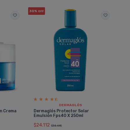
30%
OFF
DERMAGLÓS
ón Crema
Dermaglós Protector Solar
Emulsión Fps40 X 250ml
$24.112
$34.445