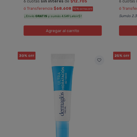
6 cuotas
sin interés
de
$12.705
6 cuotas
ó Transferencia
$68.608
ó Transfe
10%
EXTRA OFF
Sumás 2.3
¡ Envío
GRATIS
y sumás 4.549 Leloir$ !
Agregar
al carrito
30%
25%
OFF
OFF