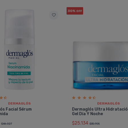
30%
OFF
DERMAGLÓS
DERMAGLÓS
ós Facial Sérum
Dermaglós Ultra Hidrataci
mida
Gel Día Y Noche
$25.134
$46.027
$35.905