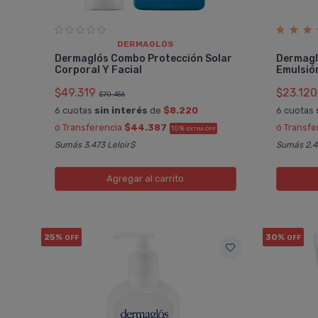
DERMAGLÓS
Dermaglós Combo Protección Solar
Dermagl
Corporal Y Facial
Emulsió
$49.319
$23.120
$70.456
6 cuotas
sin interés
de
$8.220
6 cuotas
ó Transferencia
$44.387
ó Transfe
10%
EXTRA OFF
Sumás 3.473 Leloir$
Sumás 2.4
Agregar
al carrito
25%
30%
OFF
OFF