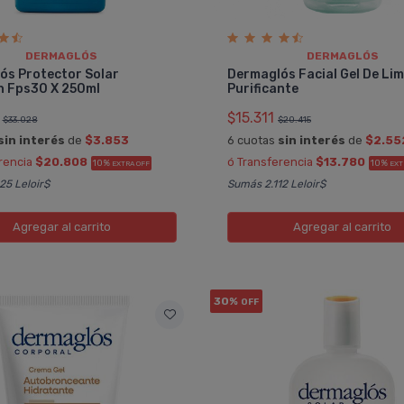
DERMAGLÓS
DERMAGLÓS
ós Protector Solar
Dermaglós Facial Gel De Li
n Fps30 X 250ml
Purificante
$15.311
$33.028
$20.415
sin interés
de
$3.853
6 cuotas
sin interés
de
$2.55
rencia
$20.808
ó Transferencia
$13.780
10%
10%
EXTRA OFF
EXT
25 Leloir$
Sumás 2.112 Leloir$
Agregar
al carrito
Agregar
al carrito
30%
OFF