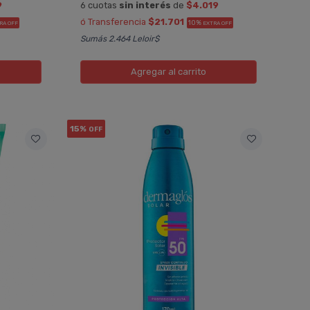
9
6 cuotas
sin interés
de
$4.019
ó Transferencia
$21.701
10%
RA OFF
EXTRA OFF
Sumás 2.464 Leloir$
Agregar
al carrito
15%
OFF