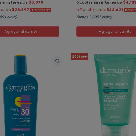
sin interés
de
$5.370
6 cuotas
sin interés
de
$4.18
rencia
$28.997
ó Transferencia
$22.621
10%
10%
EXTRA OFF
EXT
89 Leloir$
Sumás 2.505 Leloir$
Agregar
al carrito
Agregar
al carrito
25%
OFF