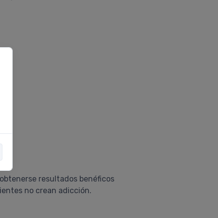
 obtenerse resultados benéficos
ientes no crean adicción.