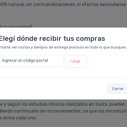
00% natural, sin contraindicaciones, ni efectos secundarios.
o luz-oscuridad)
n la fisiología del sueño (melatonina-cortisol)
Elegí dónde recibir tus compras
tomas de los transtornos del sueño
nos mantienen cerca de la vigilia
Podrás ver costos y tiempos de entrega precisos en todo lo que busques.
rofundo y aumentar la función reparadora del sueño
Ingresar un código postal
e somnolencia y cansancio durante el día
Usar
Cerrar
oche, fuera del horario de las comidas.
boca.
 y según los estudios clínicos realizados en Suiza, pueden
udiendo continuarlo sin inconvenientes, ya que los micronutr
s entre cada uno.