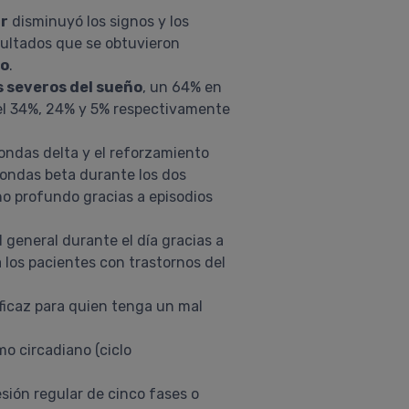
ir
disminuyó los signos y los
sultados que se obtuvieron
ño
.
 severos del sueño
, un 64% en
el 34%, 24% y 5% respectivamente
 ondas delta y el reforzamiento
ondas beta durante los dos
eño profundo gracias a episodios
 general durante el día gracias a
 los pacientes con trastornos del
ficaz para quien tenga un mal
mo circadiano (ciclo
ión regular de cinco fases o