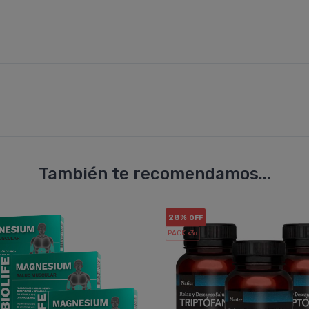
También te recomendamos...
28%
OFF
PACK x3
u.