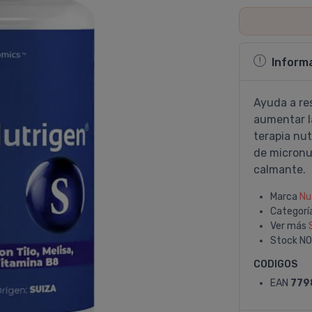
Inform
Ayuda a re
aumentar l
terapia nut
de micronu
calmante.
Marca
Nu
Categorí
Ver más
Stock
NO
CODIGOS
EAN
779