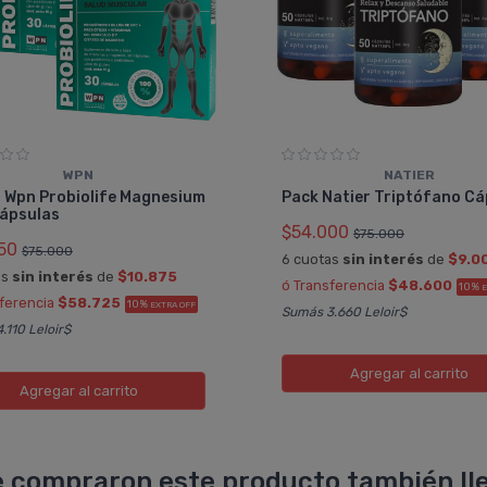
WPN
NATIER
3 Wpn Probiolife Magnesium
Pack Natier Triptófano Cá
Cápsulas
$54.000
$75.000
50
$75.000
6 cuotas
sin interés
de
$9.0
as
sin interés
de
$10.875
ó Transferencia
$48.600
10%
E
sferencia
$58.725
10%
EXTRA OFF
Sumás 3.660 Leloir$
.110 Leloir$
Agregar
al carrito
Agregar
al carrito
 compraron este producto también lle