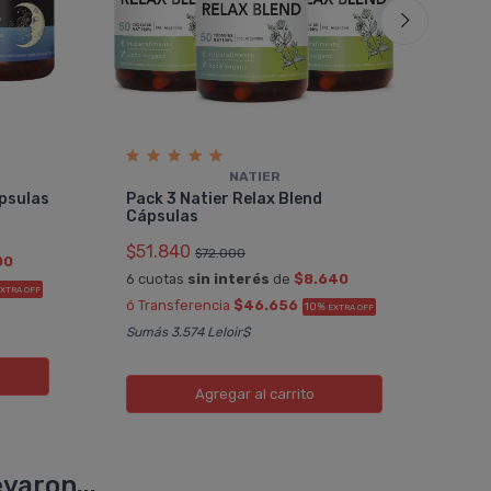
NATIER
Pac
psulas
Pack 3 Natier Relax Blend
Sup
Cápsulas
$44
$51.840
$72.000
00
6 cu
6 cuotas
sin interés
de
$8.640
ó Tr
XTRA OFF
ó Transferencia
$46.656
10%
EXTRA OFF
Sumá
Sumás 3.574 Leloir$
Agregar
al carrito
varon...