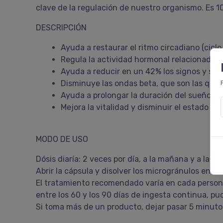
clave de la regulación de nuestro organismo. Es 1
DESCRIPCIÓN
Ayuda a restaurar el ritmo circadiano (cicl
Regula la actividad hormonal relacionada co
Ayuda a reducir en un 42% los signos y sin
Disminuye las ondas beta, que son las que 
Ayuda a prolongar la duración del sueño p
Mejora la vitalidad y disminuir el estado d
MODO DE USO
Dósis diaría: 2 veces por día, a la mañana y a la n
Abrir la cápsula y disolver los microgránulos en la 
El tratamiento recomendado varía en cada persona
entre los 60 y los 90 días de ingesta continua, p
Si toma más de un producto, dejar pasar 5 minuto