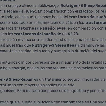
e un ensayo clínico a doble-ciego,
Nutrigen-S Sleep Repa
 la escala del sueño. En comparación con el placebo, los re
re todo, en las puntuaciones bajas del
trastorno del sue
 como resultado una disminución del 74% en los
trastornos
para los
trastornos de sueño leves
, en comparación con 
n en los
trastornos del sueño
de un 42.2%.
correlación inversa entre la densidad de las ondas beta y las
mas) muestran que
Nutrigen-S Sleep Repair
disminuye las 
incrementa la calidad del sueño y aumenta la duración del su
s estudios clínicos corresponde a un aumento de la vitalidad
de baja energía, dos de las consecuencias más molestas para
en-S Sleep Repair
es un tratamiento seguro, innovador y e
profundo con mayores episodios de sueño.
rganismo. Está dictado por procesos de equilibrio y por el rit
tran que el sueño evoluciona constantemente en una suces