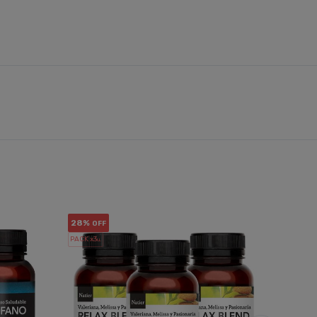
28%
17%
OFF
OF
PACK x3
PACK x3
u.
u.