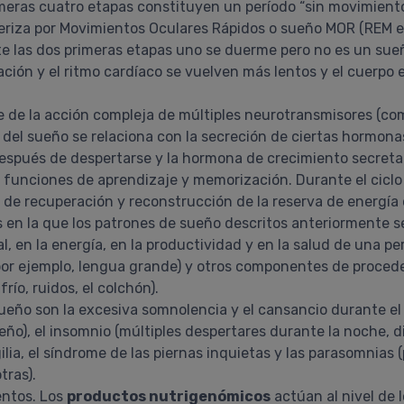
meras cuatro etapas constituyen un período “sin movimiento
eriza por Movimientos Oculares Rápidos o sueño MOR (REM e
nte las dos primeras etapas uno se duerme pero no es un sue
ación y el ritmo cardíaco se vuelven más lentos y el cuerpo 
 de la acción compleja de múltiples neurotransmisores (co
ía del sueño se relaciona con la secreción de ciertas hormo
o después de despertarse y la hormona de crecimiento secret
 funciones de aprendizaje y memorización. Durante el ciclo
 de recuperación y reconstrucción de la reserva de energía 
 en la que los patrones de sueño descritos anteriormente 
, en la energía, en la productividad y en la salud de una pe
(por ejemplo, lengua grande) y otros componentes de procede
río, ruidos, el colchón).
ueño son la excesiva somnolencia y el cansancio durante el d
eño), el insomnio (múltiples despertares durante la noche, dif
gilia, el síndrome de las piernas inquietas y las parasomnias
tras).
mentos. Los
productos nutrigenómicos
actúan al nivel de 