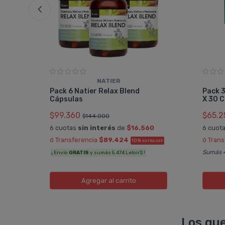
NATIER
lvo
Pack 6 Natier Relax Blend
Pack 
Cápsulas
X 30 
$99.360
$65.2
$144.000
6 cuotas
sin interés
de
$16.560
6 cuot
A OFF
ó Transferencia
$89.424
ó Tran
10%
EXTRA OFF
Sumás 4
¡ Envío
GRATIS
y sumás 5.474 Leloir$ !
Agregar
al carrito
Los que