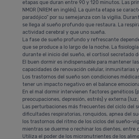
etapas que duran entre 90 y 120 minutos. Las pri
NMOR (NREM en inglés). La quinta etapa se caract
paradójico” por su semejanza con la vigilia. Dura
se llega al sueño profundo que restaura. La respir
actividad cerebral y que uno sueña.
La fase de sueño profundo y refrescante depende
que se produce a lo largo de la noche. La fisiolog
durante el inicio del sueño, el cortisol secretad
El buen dormir es indispensable para mantener las
capacidades de renovación celular, inmunitarias y
Los trastornos del sueño son condiciones médicas
tener un impacto negativo en el balance emocional
En el mal dormir intervienen factores genéticos 
preocupaciones, depresión, estrés) y externa (luz, f
Las perturbaciones más frecuentes del ciclo del s
dificultades respiratorias, ronquidos, apnea del su
los trastornos del ritmo de los ciclos del sueño-vi
mientras se duerme o rechinar los dientes, entre o
Utiliza el poder de los micronutrientes de los ali