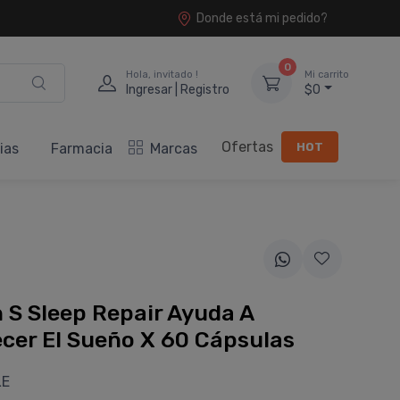
Donde está mi pedido?
0
Hola, invitado !
Mi carrito
Ingresar | Registro
$0
Ofertas
HOT
ias
Farmacia
Marcas
 S Sleep Repair Ayuda A
cer El Sueño X 60 Cápsulas
LE