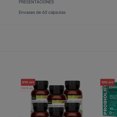
PRESENTACIONES
Envases de 60 cápsulas
31%
13%
OFF
OFF
PACK x6
PACK x3
u.
u.