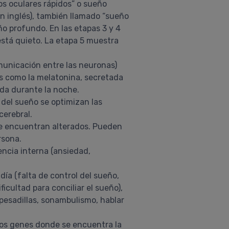
s oculares rápidos” o sueño
n inglés), también llamado “sueño
ño profundo. En las etapas 3 y 4
está quieto. La etapa 5 muestra
municación entre las neuronas)
nas como la melatonina, secretada
ada durante la noche.
 del sueño se optimizan las
cerebral.
se encuentran alterados. Pueden
rsona.
ncia interna (ansiedad,
ía (falta de control del sueño,
icultad para conciliar el sueño),
 (pesadillas, sonambulismo, hablar
los genes donde se encuentra la