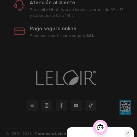
Atención al cliente
Por mail y WhatsApp de lunes a viernes de 09 a 17
y sábados de 09 a 14hs.
Pago seguro online
Poseemos certificado seguro
SSL
© 1980 - 2026 -
Farmacia Leloir S.R.L.
| CUIT 33609220789 - Larrea