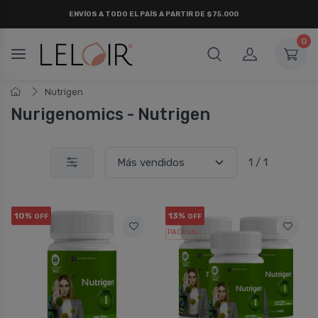
ENVÍOS A TODO EL PAÍS A PARTIR DE $75.000
0
Nutrigen
Nurigenomics - Nutrigen
1 / 1
10%
13%
OFF
OFF
PACK x3
u.