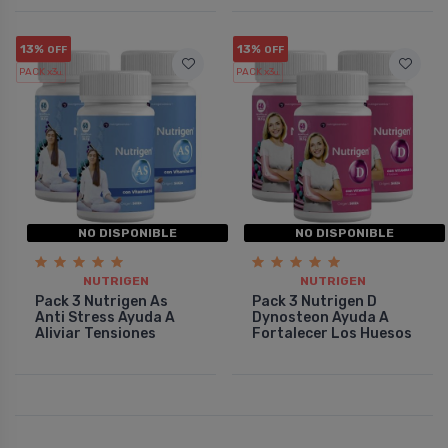
13%
13%
OFF
OFF
PACK x3
PACK x3
u.
u.
NO DISPONIBLE
NO DISPONIBLE
NUTRIGEN
NUTRIGEN
Pack 3 Nutrigen As
Pack 3 Nutrigen D
Anti Stress Ayuda A
Dynosteon Ayuda A
Aliviar Tensiones
Fortalecer Los Huesos