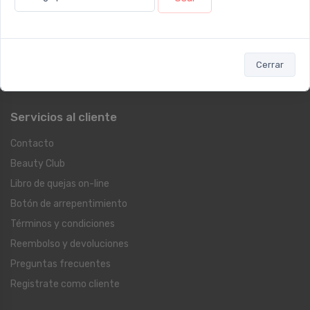
Suplementos
Cuidado Personal
Fragancias
Farmacia
Cerrar
Blog
Servicios al cliente
Contacto
Beauty Club
Libro de quejas on-line
Botón de arrepentimiento
Términos y condiciones
Reembolso y devoluciones
Preguntas frecuentes
Registrate como cliente