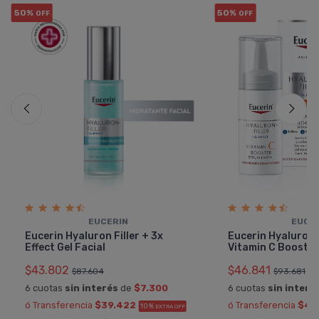
50%
50%
OFF
OFF
EUCERIN
EUCE
Eucerin Hyaluron Filler + 3x
Eucerin Hyaluron F
Effect Gel Facial
Vitamin C Booste
$43.802
$46.841
$87.604
$93.681
6 cuotas
sin interés
de
$7.300
6 cuotas
sin interé
ó Transferencia
$39.422
ó Transferencia
$42
10%
EXTRA OFF