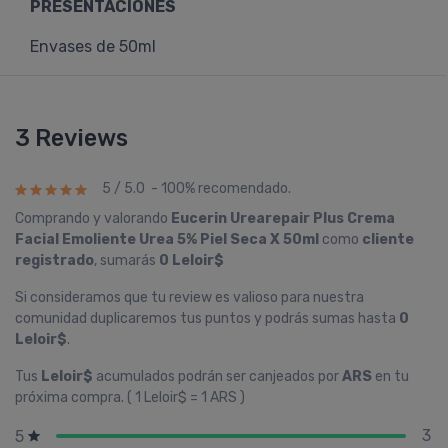
PRESENTACIONES
Envases de 50ml
3 Reviews
5 / 5.0 - 100% recomendado.
Comprando y valorando
Eucerin Urearepair Plus Crema
Facial Emoliente Urea 5% Piel Seca X 50ml
como
cliente
registrado
, sumarás
0 Leloir$
Si consideramos que tu review es valioso para nuestra
comunidad duplicaremos tus puntos y podrás sumas hasta
0
Leloir$
.
Tus
Leloir$
acumulados podrán ser canjeados por
ARS
en tu
próxima compra. ( 1 Leloir$ = 1 ARS )
3
5