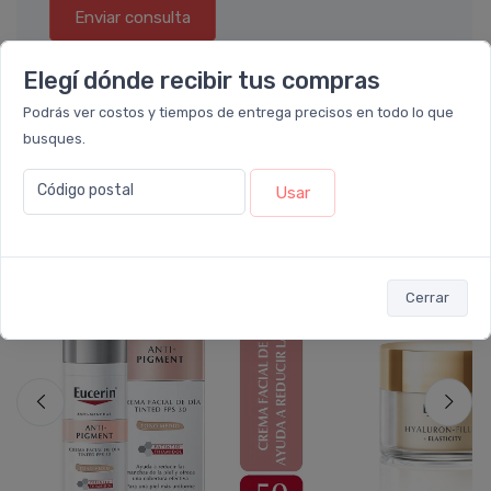
Enviar consulta
Elegí dónde recibir tus compras
Podrás ver costos y tiempos de entrega precisos en todo lo que
busques.
También te recomendamos...
Código postal
Usar
10%
50%
OFF
OFF
Cerrar