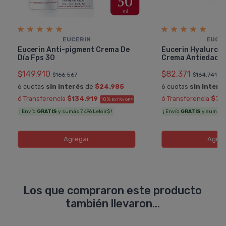
EUCERIN
EUCE
Eucerin Anti-pigment Crema De
Eucerin Hyaluron F
Día Fps 30
Crema Antiedad De
$149.910
$82.371
$166.567
$164.741
6 cuotas
sin interés
de
$24.985
6 cuotas
sin interé
ó Transferencia
$134.919
ó Transferencia
$74
10%
EXTRA OFF
¡ Envío
GRATIS
y sumás 7.496 Leloir$ !
¡ Envío
GRATIS
y sumás 4.
Agregar
Agreg
Los que compraron este producto
también llevaron...