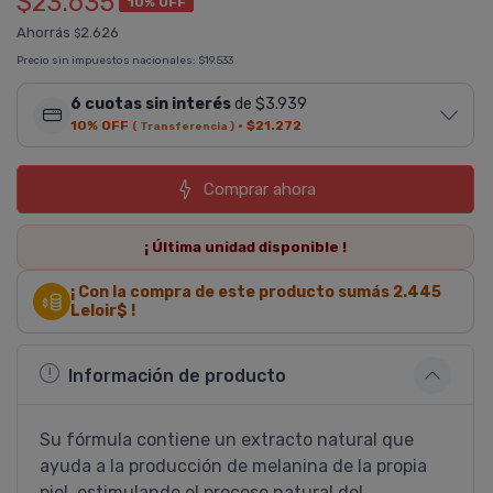
$23.635
10% OFF
Ahorrás
2.626
$
Precio sin impuestos nacionales:
$19.533
6 cuotas sin interés
de $3.939
10% OFF
·
$21.272
( Transferencia )
Comprar ahora
¡ Última
unidad
disponible !
¡ Con la compra de este producto sumás
2.445
Leloir$ !
Información de producto
Su fórmula contiene un extracto natural que
ayuda a la producción de melanina de la propia
piel, estimulando el proceso natural del