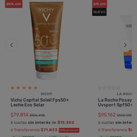
25%
5%
OFF
OFF
NUEVO
VICHY
LA ROCHE
Vichy Capital Soleil Fps50+
La Roche Posay A
Leche Eco Solar
Uvsport Spf50+ L
$79.814
$95.162
$106.418
$100.170
6 cuotas
sin interés
de
$13.302
6 cuotas
sin interé
ó Transferencia
$71.833
ó Transferencia
$85
10%
EXTRA OFF