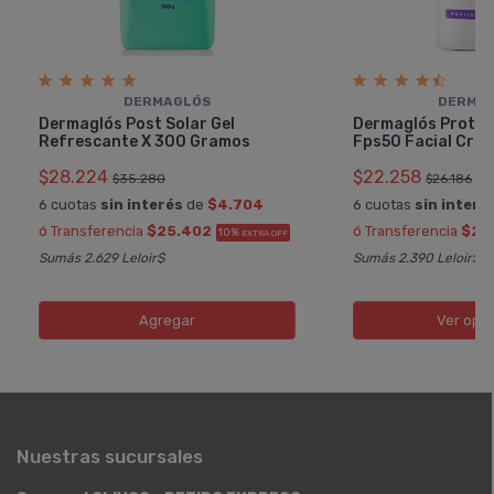
DERMAGLÓS
DERMA
Dermaglós Post Solar Gel
Dermaglós Protec
Refrescante X 300 Gramos
Fps50 Facial Cre
$28.224
$22.258
$35.280
$26.186
6 cuotas
sin interés
de
$4.704
6 cuotas
sin interé
ó Transferencia
$25.402
ó Transferencia
$20
10%
EXTRA OFF
Sumás 2.629 Leloir$
Sumás 2.390 Leloir$
Agregar
Ver opc
Nuestras sucursales