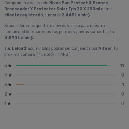
Comprando y valorando
Nivea Sun Protect & Bronze
Bronceador Y Protector Solar Fps 30 X 200ml
como
cliente registrado
, sumarás
2.445 Leloir$
Si consideramos que tu review es valioso para nuestra
comunidad duplicaremos tus puntos y podrás sumas hasta
4.890 Leloir$
.
Tus
Leloir$
acumulados podrán ser canjeados por
ARS
en tu
próxima compra. ( 1 Leloir$ = 1 ARS )
11
5
0
4
1
3
0
2
0
1