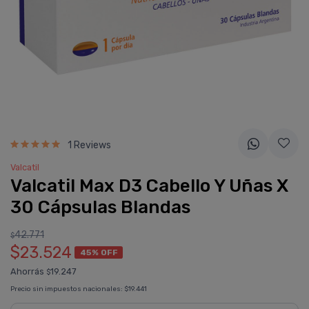
1 Reviews
Valcatil
Valcatil Max D3 Cabello Y Uñas X
30 Cápsulas Blandas
42.771
$
$23.524
45% OFF
Ahorrás
19.247
$
Precio sin impuestos nacionales:
$19.441