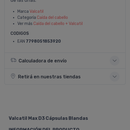
de las uñas.
Marca
Valcatil
Categoría
Caí­da del cabello
Ver más
Caí­da del cabello + Valcatil
CODIGOS
EAN
7798051853920
Calculadora de envío
Retirá en nuestras tiendas
Valcatil Max D3 Cápsulas Blandas
INFORMACIÓN DEL PRODUCTO