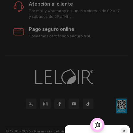
Atención al cliente
Por mail y WhatsApp de lunes a viernes de 09 a 17
y sábados de 09 a 14hs.
Pago seguro online
Poseemos certificado seguro
SSL
© 1980 - 2026 -
Farmacia Leloir S.R.L.
| CUIT 33609220789 - Larrea