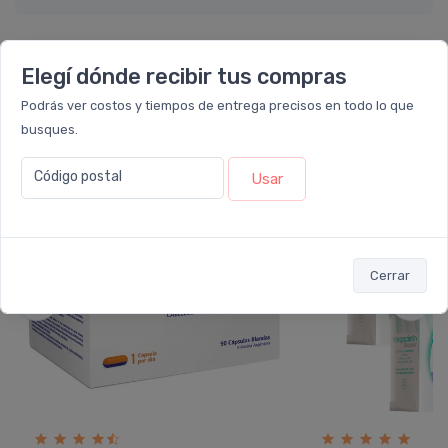
Elegí dónde recibir tus compras
También te recomendamos...
Podrás ver costos y tiempos de entrega precisos en todo lo que
busques.
40%
13%
OFF
OFF
Código postal
Usar
PACK x3
u.
Cerrar