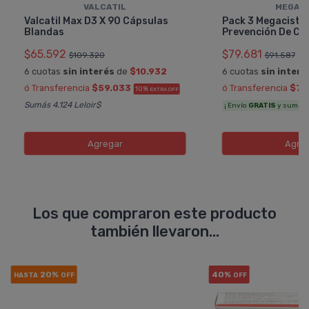
VALCATIL
MEGACI
Valcatil Max D3 X 90 Cápsulas
Pack 3 Megacistin
Blandas
Prevención De Ca
$65.592
$79.681
$109.320
$91.587
6 cuotas
sin interés
de
$10.932
6 cuotas
sin interé
ó Transferencia
$59.033
ó Transferencia
$71
10%
EXTRA OFF
Sumás 4.124 Leloir$
¡ Envío
GRATIS
y sumás 4
Agregar
Agre
Los que compraron este producto
también llevaron...
20%
40%
HASTA
OFF
OFF