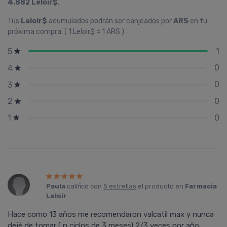
4.882 Leloir$
.
Tus
Leloir$
acumulados podrán ser canjeados por
ARS
en tu
próxima compra. ( 1 Leloir$ = 1 ARS )
1
5
0
4
0
3
0
2
0
1
Paula
calificó con
5 estrellas
el producto en
Farmacia
Leloir
.
Hace como 13 años me recomendaron valcatil max y nunca
dejé de tomar ( n ciclos de 3 meses) 2/3 veces por año.