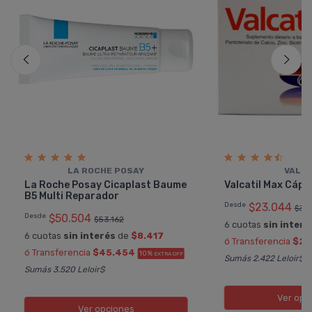
LA ROCHE POSAY
VALCA
La Roche Posay Cicaplast Baume
Valcatil Max Cáps
B5 Multi Reparador
Desde
$23.044
$38
Desde
$50.504
$53.162
6 cuotas
sin interé
6 cuotas
sin interés
de
$8.417
ó Transferencia
$20
ó Transferencia
$45.454
10%
EXTRA OFF
Sumás 2.422 Leloir$
Sumás 3.520 Leloir$
Ver opc
Ver opciones