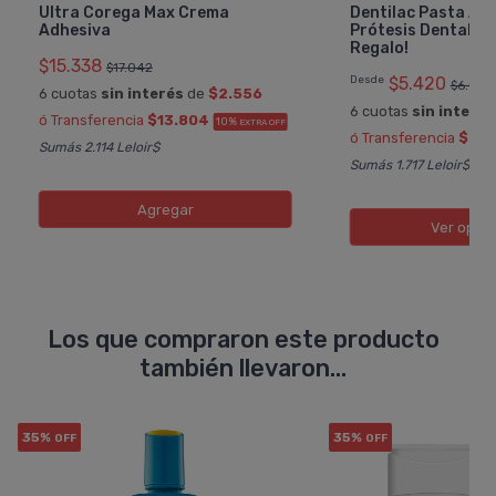
Ultra Corega Max Crema
Dentilac Pasta Ad
Adhesiva
Prótesis Dental S
Regalo!
$15.338
$17.042
Desde
$5.420
$6.022
6 cuotas
sin interés
de
$2.556
6 cuotas
sin interés
ó Transferencia
$13.804
10%
EXTRA OFF
ó Transferencia
$4.8
Sumás 2.114 Leloir$
Sumás 1.717 Leloir$
Agregar
Ver opci
Los que compraron este producto
también llevaron...
35%
35%
OFF
OFF