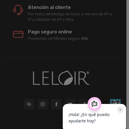
Atención al cliente
Por mail y WhatsApp de lunes a viernes de 09 a
17 y sábados de 09 a 14hs.
Pago seguro online
Poseemos certificado seguro
SSL