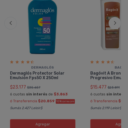
DERMAGLÓS
BAGÓV
Dermaglós Protector Solar
Bagóvit A Bronce
Emulsión Fps50 X 250ml
Progresivo Emulsi
$23.177
$15.477
$35.657
$23.811
6 cuotas
sin interés
de
$3.863
6 cuotas
sin interés
ó Transferencia
$20.859
ó Transferencia
$13.
10%
EXTRA OFF
Sumás 2.427 Leloir$
Sumás 2.119 Leloir$
Agregar
Agreg