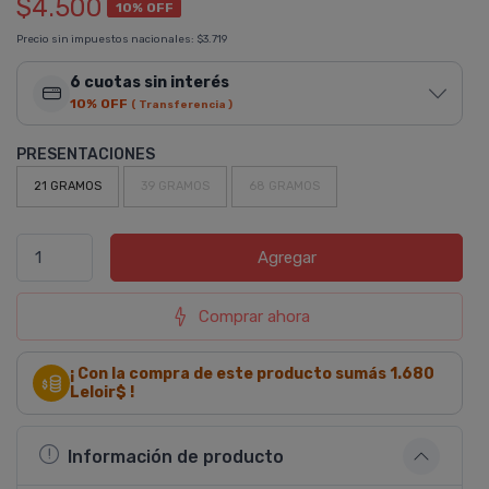
$4.500
10% OFF
Precio sin impuestos nacionales:
$3.719
6 cuotas sin interés
10% OFF
( Transferencia )
PRESENTACIONES
21 GRAMOS
39 GRAMOS
68 GRAMOS
Agregar
Comprar ahora
¡ Con la compra de este producto sumás
1.680
Leloir$ !
Información de producto