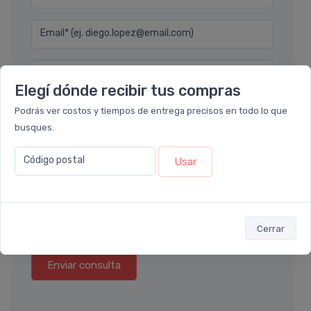
Email* (ej. diego.lopez@email.com)
Teléfono
Elegí dónde recibir tus compras
Podrás ver costos y tiempos de entrega precisos en todo lo que
Ubicación
busques.
Por favor describa en detalle su solicitud
Código postal
Usar
Cerrar
Enviar consulta