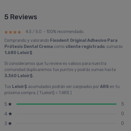
5 Reviews
4.5 / 5.0 - 100% recomendado.
Comprando y valorando
Fixodent Original Adhesivo Para
Prótesis Dental Crema
como
cliente registrado
, sumarás
1.680 Leloir$
Si consideramos que tu review es valioso para nuestra
comunidad duplicaremos tus puntos y podrás sumas hasta
3.360 Leloir$
.
Tus
Leloir$
acumulados podrán ser canjeados por
ARS
en tu
próxima compra. ( 1 Leloir$ = 1 ARS )
5
5
0
4
0
3