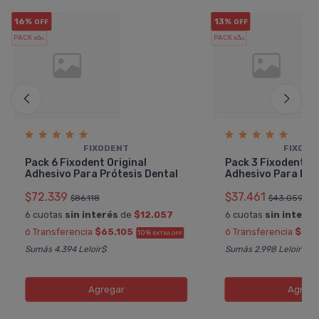
16%
13%
OFF
OFF
PACK x6
PACK x3
u.
u.
FIXODENT
FIXODE
Pack 6 Fixodent Original
Pack 3 Fixodent Or
Adhesivo Para Prótesis Dental
Adhesivo Para Pró
$72.339
$37.461
$86.118
$43.059
6 cuotas
sin interés
de
$12.057
6 cuotas
sin interés
ó Transferencia
$65.105
ó Transferencia
$33.
10%
EXTRA OFF
Sumás 4.394 Leloir$
Sumás 2.998 Leloir$
Agregar
Agreg