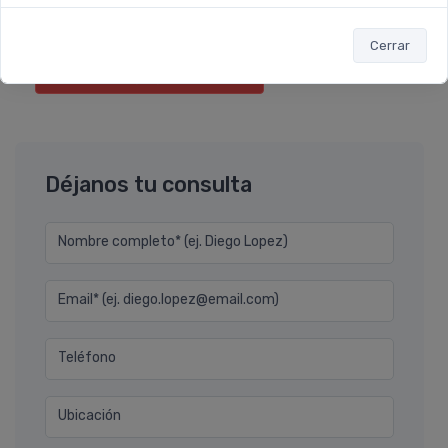
Sumás 2.020 Leloir$
Cerrar
Agregar
Déjanos tu consulta
Nombre completo* (ej. Diego Lopez)
Email* (ej. diego.lopez@email.com)
Teléfono
Ubicación