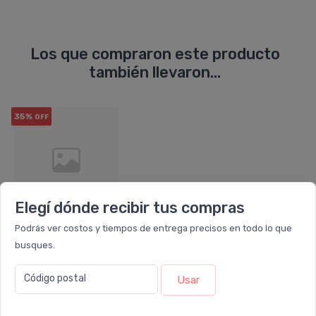
Los que compraron este producto
también llevaron...
35%
OFF
Elegí dónde recibir tus compras
Podrás ver costos y tiempos de entrega precisos en todo lo que
BAGÓVIT
busques.
Bagóvit A Emulsión Efecto Seda
$12.988
Código postal
Usar
$19.982
6 cuotas
sin interés
de
$2.165
ó Transferencia
$11.689
10%
EXTRA OFF