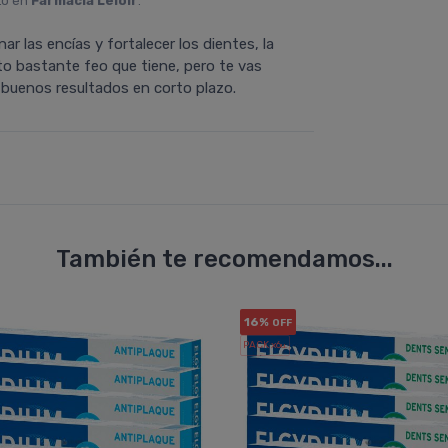
to en
Farmacia Leloir
.
ar las encías y fortalecer los dientes, la
to bastante feo que tiene, pero te vas
buenos resultados en corto plazo.
También te recomendamos...
16%
OFF
PACK x6
u.