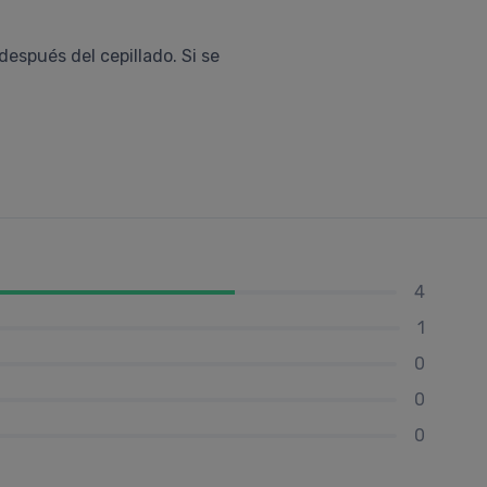
después del cepillado. Si se
4
1
0
0
0