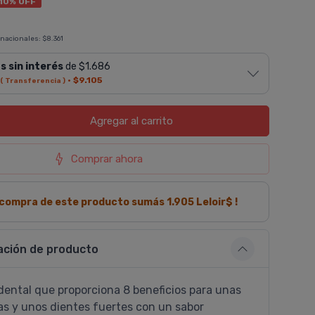
10% OFF
 nacionales:
$8.361
s sin interés
de $1.686
·
$9.105
( Transferencia )
Agregar
al carrito
Comprar ahora
a compra de este producto sumás
1.905
Leloir$ !
ación de producto
dental que proporciona 8 beneficios para unas
as y unos dientes fuertes con un sabor