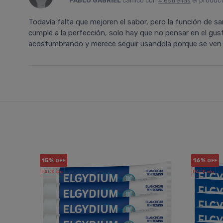
PABLO GABRIEL
calificó con
4 estrellas
el produc
Todavía falta que mejoren el sabor, pero la función de san
cumple a la perfección, solo hay que no pensar en el gus
acostumbrando y merece seguir usandola porque se ven 
15%
16%
OFF
OFF
PACK x6
PACK x6
u.
u.