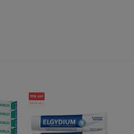
11%
12%
OFF
OF
PACK x2
COMBO
u.