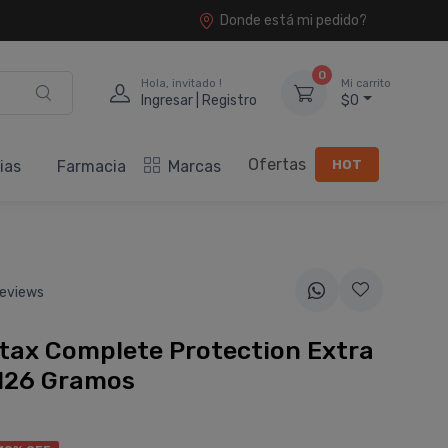
Donde está mi pedido?
0
Hola, invitado !
Mi carrito
Ingresar | Registro
$0
Ofertas
HOT
ias
Farmacia
Marcas
eviews
tax Complete Protection Extra
 126 Gramos