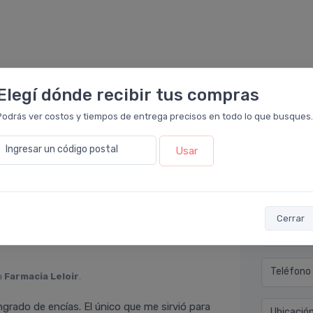
Elegí dónde recibir tus compras
Podrás ver costos y tiempos de entrega precisos en todo lo que busques.
Déjan
Ingresar un código postal
Usar
Farmacia Leloir
.
 es la pasta dentral que eligo seguir
Nombre co
 bucal que todos buscamos. La recomiendo!
Cerrar
Email* (e
Teléfono
n
Farmacia Leloir
.
rado de encías. El único que me sirvió para
Ubicació