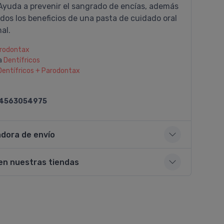
Ayuda a prevenir el sangrado de encías, además
dos los beneficios de una pasta de cuidado oral
al.
rodontax
a
Dentí­fricos
Dentí­fricos + Parodontax
4563054975
adora de envío
en nuestras tiendas