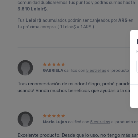
comunidad duplicaremos tus puntos y podrás sumas hasta
3.810 Leloir$
.
Tus
Leloir$
acumulados podrán ser canjeados por
ARS
en
tu próxima compra. ( 1 Leloir$ = 1 ARS )
GABRIELA
calificó con
5 estrellas
el producto en
Tras recomendación de mi odontólogo, probé paradontax y
usando! Brinda muchos beneficios que ayudan a la salud
Maria Lujan
calificó con
5 estrellas
el producto e
Excelente producto. Desde que lo uso, no tengo más sang