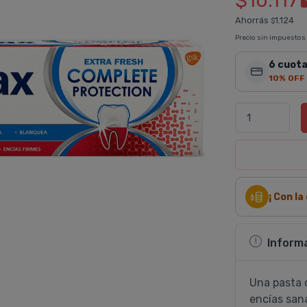
$10.117
Ahorrás
1.124
$
Precio sin impuestos
6 cuota
10% OFF
¡ Con l
Inform
Una pasta 
encías san