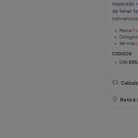
mejorado. 
de tener to
convencion
Marca
Pa
Categorí
Ver más
CODIGOS
EAN
505
Calcul
Retirá 