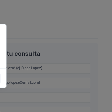
os tu consulta
mpleto* (ej. Diego Lopez)
j. diego.lopez@email.com)
n