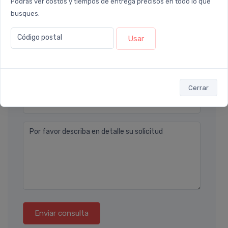
Podrás ver costos y tiempos de entrega precisos en todo lo que
Nombre completo* (ej. Diego Lopez)
busques.
Código postal
Usar
Email* (ej. diego.lopez@email.com)
Teléfono
Cerrar
Ubicación
Por favor describa en detalle su solicitud
Enviar consulta