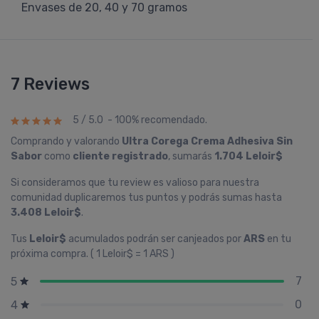
Envases de 20, 40 y 70 gramos
7 Reviews
5 / 5.0 - 100% recomendado.
Comprando y valorando
Ultra Corega Crema Adhesiva Sin
Sabor
como
cliente registrado
, sumarás
1.704 Leloir$
Si consideramos que tu review es valioso para nuestra
comunidad duplicaremos tus puntos y podrás sumas hasta
3.408 Leloir$
.
Tus
Leloir$
acumulados podrán ser canjeados por
ARS
en tu
próxima compra. ( 1 Leloir$ = 1 ARS )
7
5
0
4