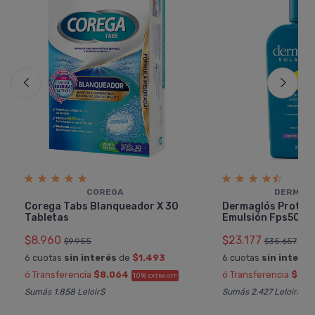
COREGA
DERMAG
Corega Tabs Blanqueador X 30
Dermaglós Protect
Tabletas
Emulsión Fps50 X 
$8.960
$23.177
$9.955
$35.657
6 cuotas
sin interés
de
$1.493
6 cuotas
sin interés
ó Transferencia
$8.064
ó Transferencia
$20.
10%
EXTRA OFF
Sumás 1.858 Leloir$
Sumás 2.427 Leloir$