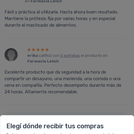
en
Farmacia Leloir
.
Fácil y práctica al utilizarla. Hasta ahora buen resultado.
Mantiene la prótesis fija por varias horas y en especial
durante el masticado de alimentos.
erika
calificó con
5 estrellas
el producto en
Farmacia Leloir
.
Excelente producto que da seguridad a la hora de
compartir un desayuno, una merienda, una comida o una
cena en compañí­a. Perfecto desempeño durante más de
24 horas. Altamente recomendable.
Déjanos tu consulta
Elegí dónde recibir tus compras