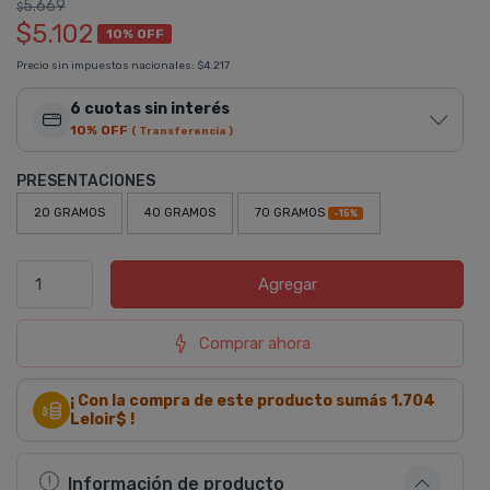
5.669
$
$5.102
10% OFF
Precio sin impuestos nacionales:
$4.217
6 cuotas sin interés
10% OFF
( Transferencia )
PRESENTACIONES
20 GRAMOS
40 GRAMOS
70 GRAMOS
-15%
Agregar
Comprar ahora
¡ Con la compra de este producto sumás
1.704
Leloir$ !
Información de producto