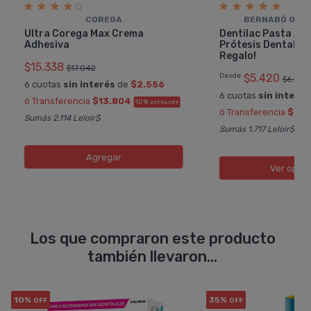
COREGA
BERNABÓ ODON
Ultra Corega Max Crema
Dentilac Pasta Ad
Adhesiva
Prótesis Dental S
Regalo!
$15.338
$17.042
Desde
$5.420
$6.022
6 cuotas
sin interés
de
$2.556
6 cuotas
sin interés
ó Transferencia
$13.804
10%
EXTRA OFF
ó Transferencia
$4.8
Sumás 2.114 Leloir$
Sumás 1.717 Leloir$
Agregar
Ver opci
Los que compraron este producto
también llevaron...
10%
35%
OFF
OFF