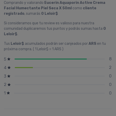
Comprando y valorando
Eucerin Aquaporin Active Crema
Facial Humectante Piel Seca X 50ml
como
cliente
registrado
, sumarás
0 Leloir$
Si consideramos que tu review es valioso para nuestra
comunidad duplicaremos tus puntos y podrás sumas hasta
0
Leloir$
.
Tus
Leloir$
acumulados podrán ser canjeados por
ARS
en tu
próxima compra. ( 1 Leloir$ = 1 ARS )
8
5
2
4
0
3
0
2
0
1