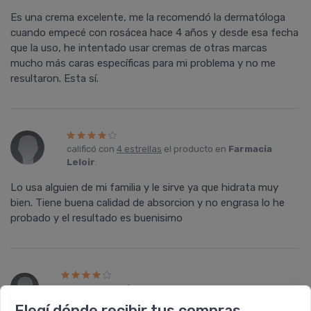
Es una crema excelente, me la recomendó la dermatóloga
cuando empecé con rosácea hace 4 años y desde esa fecha
que la uso, he intentado usar cremas de otras marcas
mucho más caras especí­ficas para mi problema y no me
resultaron. Esta sí­.
calificó con
4 estrellas
el producto en
Farmacia
Leloir
.
Lo usa alguien de mi familia y le sirve ya que hidrata muy
bien. Tiene buena calidad de absorcion y no engrasa lo he
probado y el resultado es buenisimo
Ana Laura
calificó con
4 estrellas
el producto en
Farmacia Leloir
.
Elegí dónde recibir tus compras