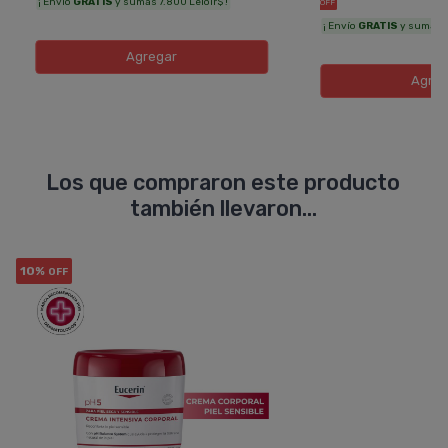
¡ Envío
GRATIS
y sumás 7.800 Leloir$ !
OFF
¡ Envío
GRATIS
y sumás 7.
Agregar
Agreg
Los que compraron este producto
también llevaron...
10%
OFF