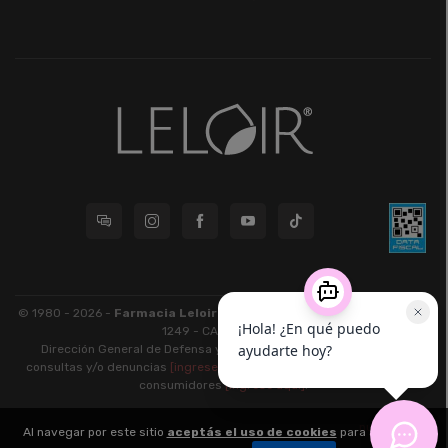
© 1980 - 2026 -
Farmacia Leloir S.R.L.
| CUIT 33609220789 - Larrea
1249 - CABA - CP 1117
Dirección General de Defensa y Protección al Consumidor: Para
consultas y/o denuncias
[ingrese aquí]
| Nación: Defensa de las y los
consumidores
[ingrese aquí]
.
nubixstore®
Al navegar por este sitio
aceptás el uso de cookies
para agilizar tu
v13.08.1