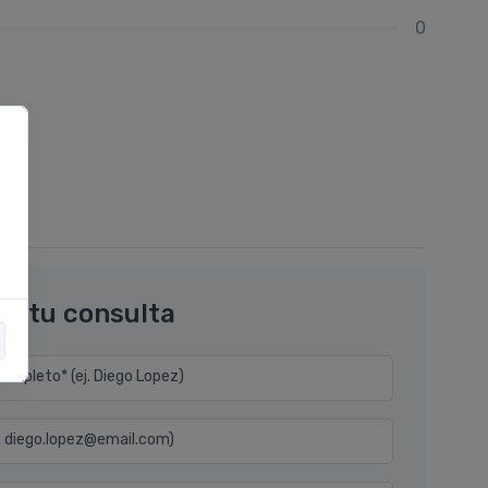
0
os tu consulta
mpleto* (ej. Diego Lopez)
j. diego.lopez@email.com)