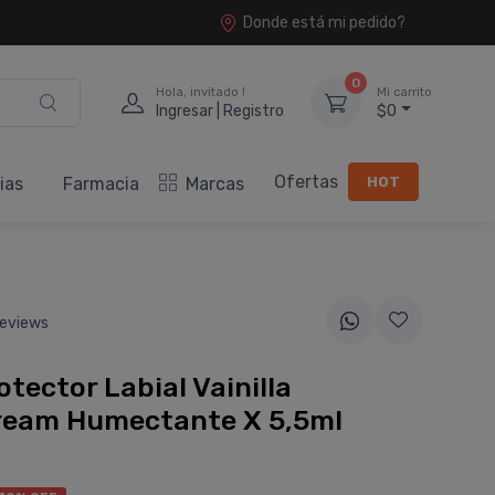
Donde está mi pedido?
0
Hola, invitado !
Mi carrito
Ingresar | Registro
$0
Ofertas
HOT
ias
Farmacia
Marcas
eviews
otector Labial Vainilla
ream Humectante X 5,5ml