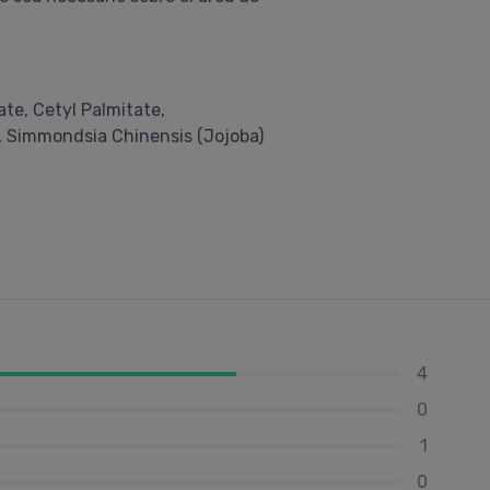
te, Cetyl Palmitate,
x, Simmondsia Chinensis (Jojoba)
4
0
1
0