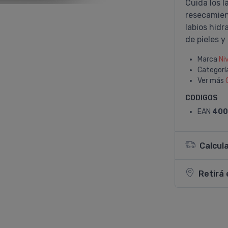
Cuida los l
resecamien
labios hidr
de pieles 
Marca
Ni
Categorí
Ver más
CODIGOS
EAN
400
Calcul
Retirá 