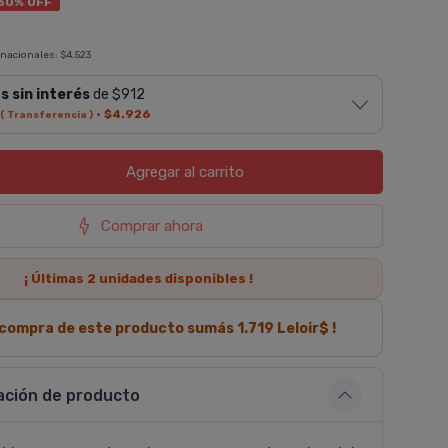
30% OFF
 nacionales:
$4.523
s sin interés
de $912
·
$4.926
( Transferencia )
Agregar
al carrito
Comprar ahora
¡ Últimas
2
unidades disponibles !
a compra de este producto sumás
1.719
Leloir$ !
ación de producto