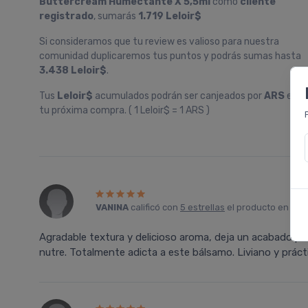
Buttercream Humectante X 5,5ml
como
cliente
registrado
, sumarás
1.719 Leloir$
Si consideramos que tu review es valioso para nuestra
comunidad duplicaremos tus puntos y podrás sumas hasta
3.438 Leloir$
.
Tus
Leloir$
acumulados podrán ser canjeados por
ARS
en
tu próxima compra. ( 1 Leloir$ = 1 ARS )
VANINA
calificó con
5 estrellas
el producto en
Far
Agradable textura y delicioso aroma, deja un acabado prec
nutre. Totalmente adicta a este bálsamo. Liviano y prácti