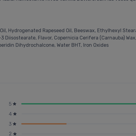
il, Hydrogenated Rapeseed Oil, Beeswax, Ethylhexyl Steara
3 Diisostearate, Flavor, Copernicia Cerifera (Carnauba) Wa
peridin Dihydrochalcone, Water BHT, Iron Oxides
5
4
3
2