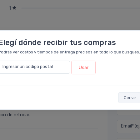
1
Elegí dónde recibir tus compras
Podrás ver costos y tiempos de entrega precisos en todo lo que busques.
Ingresar un código postal
Usar
Déjan
macia Leloir
.
Cerrar
ioso en los labios, a la vez que los repara y
Nombre co
co de retocar.
Email* (e