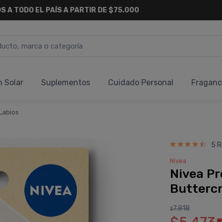
S A TODO EL PAÍS A PARTIR DE $75.000
n Solar
Suplementos
Cuidado Personal
Fraganc
Labios
5 R
Nivea
Nivea Pr
Butterc
7.818
$