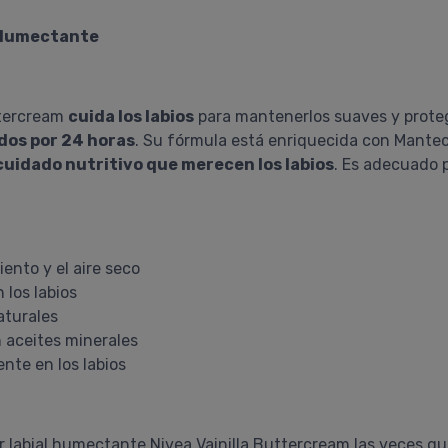
m Humectante
ttercream
cuida los labios
para mantenerlos suaves y prote
dos por 24 horas
. Su fórmula está enriquecida con Mantec
cuidado nutritivo que merecen los labios
. Es adecuado p
iento y el aire seco
 los labios
aturales
n aceites minerales
te en los labios
 labial humectante Nivea Vainilla Buttercream las veces que