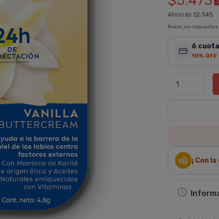
$5.473
Ahorrás
2.345
$
Precio sin impuestos
6 cuota
10% OFF
¡ Con l
Inform