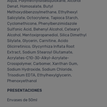
Aqua, Polymethylsilsesquioxane, Alcohol
Denat, Homosalate, Butyl
Methoxydibenzoylmethane, Ethylhexyl
Salicylate, Octocrylene, Tapioca Starch,
Cyclomethicone, Phenylbenzimidazole
Sulfonic Acid, Behenyl Alcohol, Cetearyl
Alcohol, Mentoxipropanediol, Silica Dimethyl
Silylate, Glycerin, Carnitine, Acido
Glicirretinico, Glycyrrhiza Inflata Root
Extract, Sodium Stearoyl Glutamate,
Acrylates-C10-30-Alkyl-Acrylate-
Crosspolymer, Carbomer, Xanthan Gum,
Sodium Hydroxide, Sodium Chloride,
Trisodium EDTA, Ethylhexylglycerin,
Phenoxyethanol
PRESENTACIONES
Envases de 50ml