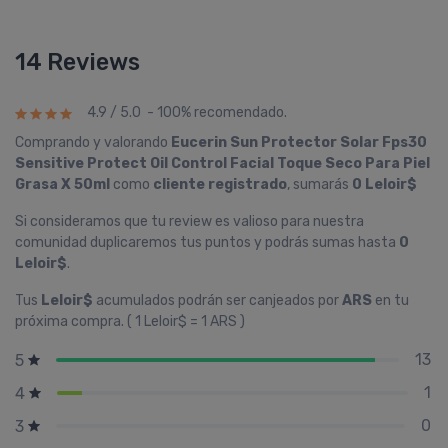
14 Reviews
4.9 / 5.0 - 100% recomendado.
Comprando y valorando
Eucerin Sun Protector Solar Fps30
Sensitive Protect Oil Control Facial Toque Seco Para Piel
Grasa X 50ml
como
cliente registrado
, sumarás
0 Leloir$
Si consideramos que tu review es valioso para nuestra
comunidad duplicaremos tus puntos y podrás sumas hasta
0
Leloir$
.
Tus
Leloir$
acumulados podrán ser canjeados por
ARS
en tu
próxima compra. ( 1 Leloir$ = 1 ARS )
13
5
1
4
0
3