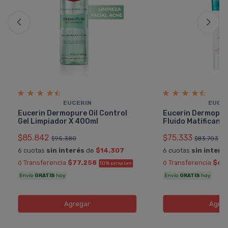
EUCERIN
EUCE
Eucerin Dermopure Oil Control
Eucerin Dermopure
Gel Limpiador X 400ml
Fluido Matificant
$85.842
$75.333
$95.380
$83.703
6 cuotas
sin interés
de
$14.307
6 cuotas
sin interé
ó Transferencia
$77.258
ó Transferencia
$67
10%
EXTRA OFF
Envío
GRATIS
hoy
Envío
GRATIS
hoy
Agregar
Agreg