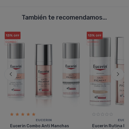
También te recomendamos...
13%
13%
OFF
OFF
COMBO
COMBO
EUCERIN
EUCE
Eucerin Combo Anti Manchas
Eucerin Rutina Pa