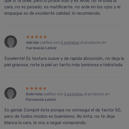
que si te brille, pero lo probé solo y es wow, no te brilla la
cara, no es pesado, es matificante, no arde en los ojos y el
empaque es de excelente calidad, lo recomiendo.
Adrián
calificó con
5 estrellas
el producto en
Farmacia Leloir
.
Excelente! Es textura suave y de rapida absorción, no deja la
piel grasosa, note la piel un tanto más luminosa e hidratada
Gabriela
calificó con
5 estrellas
el producto en
Farmacia Leloir
.
Es genial. Compré éste porque no conseguí el de factor 50,
pero de todos modos es buenísimo. No irrita, no te deja
blanca la cara, lo voy a seguir comprando.