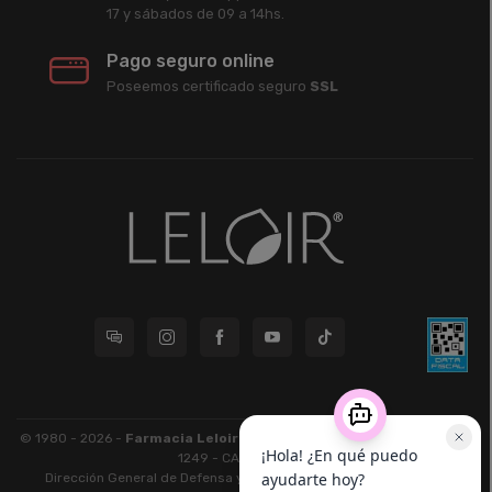
17 y sábados de 09 a 14hs.
Pago seguro online
Poseemos certificado seguro
SSL
© 1980 - 2026 -
Farmacia Leloir S.R.L.
| CUIT 33609220789 - Larrea
1249 - CABA - CP 1117
Dirección General de Defensa y Protección al Consumidor: Para