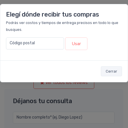
Elegí dónde recibir tus compras
Ayeray
calificó con
5 estrellas
el producto en
Podrás ver costos y tiempos de entrega precisos en todo lo que
Farmacia Leloir
.
busques.
Sin dudas uno de mis protectores favoritos!! Super cómodo
Código postal
Usar
al usar y aplicar. No me irrita los ojos y en mi piel mixta se
integra super bien con los demás productos que utilizo, sin
producir sensaciones desagradables ni hacer pelotitas.
Cerrar
Ver todos los reviews
Déjanos tu consulta
Nombre completo* (ej. Diego Lopez)