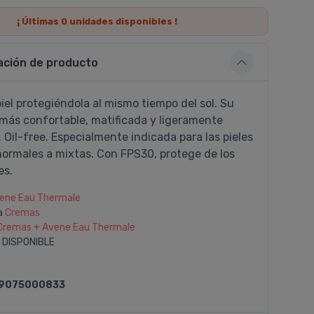
¡ Últimas
0
unidades disponibles !
ación de producto
piel protegiéndola al mismo tiempo del sol. Su
 más confortable, matificada y ligeramente
Oil-free. Especialmente indicada para las pieles
normales a mixtas. Con FPS30, protege de los
es.
ene Eau Thermale
a
Cremas
Cremas + Avene Eau Thermale
 DISPONIBLE
9075000833