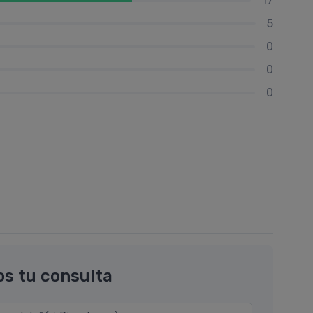
17
5
0
0
0
os tu consulta