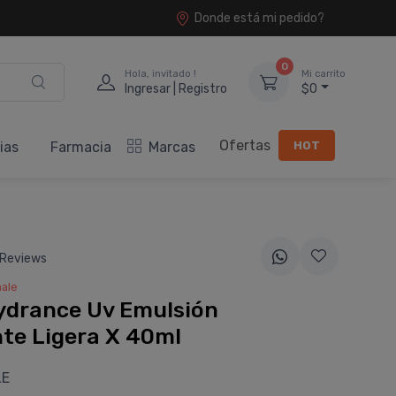
Donde está mi pedido?
0
Hola, invitado !
Mi carrito
Ingresar | Registro
$0
Ofertas
HOT
ias
Farmacia
Marcas
 Reviews
ale
ydrance Uv Emulsión
te Ligera X 40ml
LE