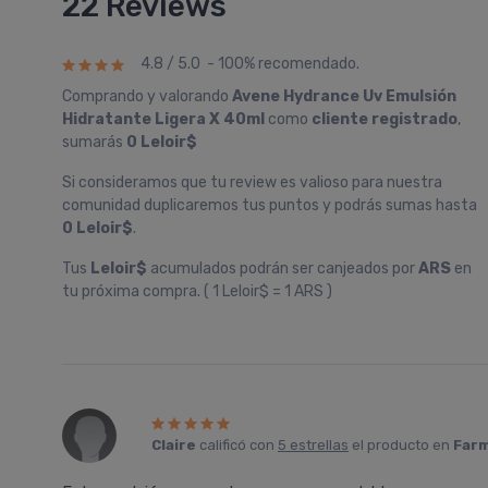
22 Reviews
4.8 / 5.0 - 100% recomendado.
Comprando y valorando
Avene Hydrance Uv Emulsión
Hidratante Ligera X 40ml
como
cliente registrado
,
sumarás
0 Leloir$
Si consideramos que tu review es valioso para nuestra
comunidad duplicaremos tus puntos y podrás sumas hasta
0 Leloir$
.
Tus
Leloir$
acumulados podrán ser canjeados por
ARS
en
tu próxima compra. ( 1 Leloir$ = 1 ARS )
Claire
calificó con
5 estrellas
el producto en
Farm