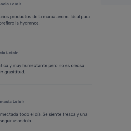
acia Leloir
.
varios productos de la marca avene. Ideal para
refiero la hydrance.
ia Leloir
.
ctica y muy humectante pero no es oleosa
in grasititud.
macia Leloir
.
mectada todo el día. Se siente fresca y una
seguir usandola.