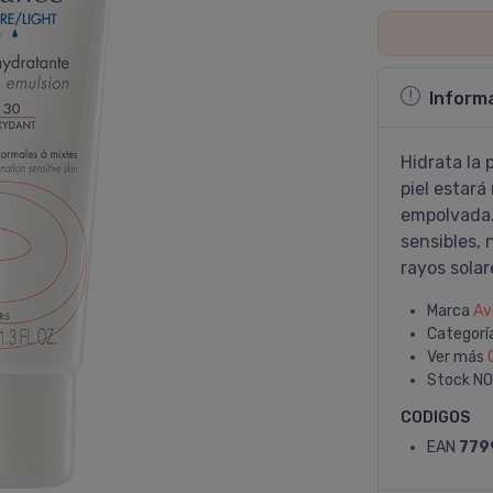
Inform
Hidrata la 
piel estará
empolvada. 
sensibles, 
rayos solar
Marca
Av
Categorí
Ver más
Stock
NO
CODIGOS
EAN
779