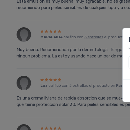
Esta emulsión es muy buena, muy agradable, no es grasa, 
recomiendo para pieles sensibles de cualquier tipo y a cu
MARIA AIDA
calificó con
5 estrellas
el producto e
Muy buena. Recomendada por la deramtologa. Tengo piel 
ningun problema. La estoy usando hace un par de meses
Luz
calificó con
5 estrellas
el producto en
Farmac
Es una crema liviana de rapida absorcion que se mueve fa
que tiene proteccion solar 30. Para pieles sensibles es p