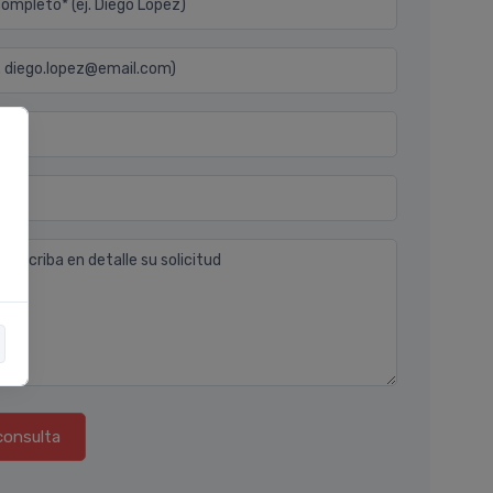
mpleto* (ej. Diego Lopez)
j. diego.lopez@email.com)
n
 describa en detalle su solicitud
consulta