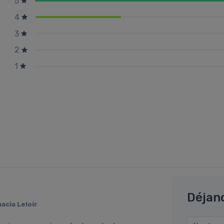
5
4
3
2
1
Déjan
acia Leloir
.