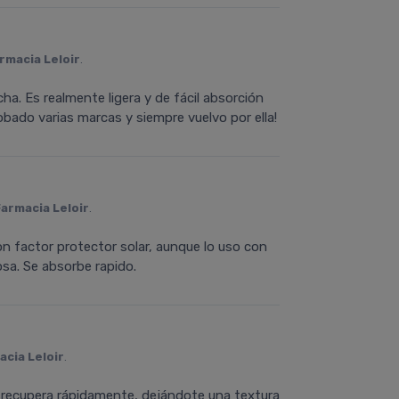
rmacia Leloir
.
ha. Es realmente ligera y de fácil absorción
obado varias marcas y siempre vuelvo por ella!
Farmacia Leloir
.
n factor protector solar, aunque lo uso con
sa. Se absorbe rapido.
acia Leloir
.
 se recupera rápidamente, dejándote una textura