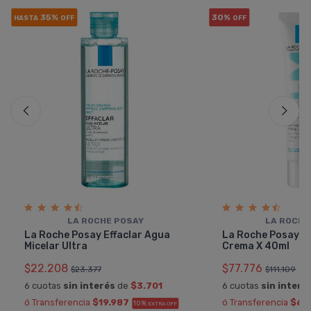
35%
30%
HASTA
OFF
OFF
LA ROCHE POSAY
LA ROCHE
La Roche Posay Effaclar Agua
La Roche Posay Ef
Micelar Ultra
Crema X 40ml
$22.208
$77.776
$23.377
$111.109
6 cuotas
sin interés
de
$3.701
6 cuotas
sin interé
ó Transferencia
$19.987
ó Transferencia
$69
10%
EXTRA OFF