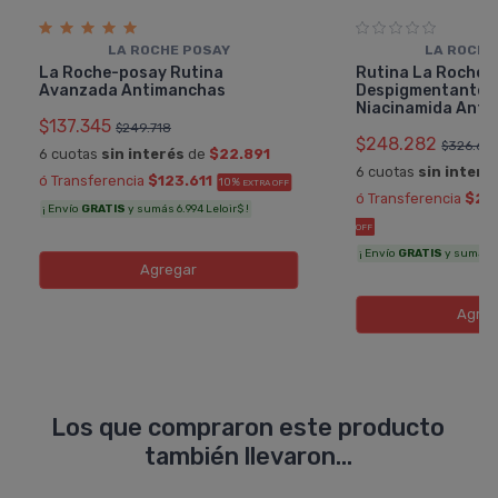
LA ROCHE POSAY
LA ROCHE
La Roche-posay Rutina
Rutina La Roche 
Avanzada Antimanchas
Despigmentante 
Niacinamida Ant
$137.345
$249.718
$248.282
$326.68
6 cuotas
sin interés
de
$22.891
6 cuotas
sin interé
ó Transferencia
$123.611
10%
EXTRA OFF
ó Transferencia
$22
¡ Envío
GRATIS
y sumás 6.994 Leloir$ !
OFF
¡ Envío
GRATIS
y sumás 11
Agregar
Agreg
Los que compraron este producto
también llevaron...