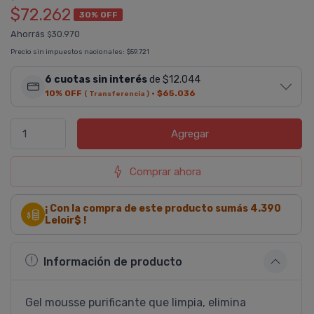
$72.262
30% OFF
Ahorrás
30.970
$
Precio sin impuestos nacionales:
$59.721
6 cuotas sin interés
de $12.044
10% OFF
·
$65.036
( Transferencia )
Agregar
Comprar ahora
¡ Con la compra de este producto sumás
4.390
Leloir$ !
Información de producto
Gel mousse purificante que limpia, elimina