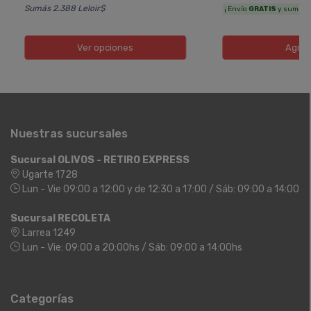
Sumás 2.388 Leloir$
¡ Envío
GRATIS
y sumás 4.
Ver opciones
Agreg
Nuestras sucursales
Sucursal OLIVOS - RETIRO EXPRESS
Ugarte 1728
Lun - Vie 09:00 a 12:00 y de 12:30 a 17:00 / Sáb: 09:00 a 14:00
Sucursal RECOLETA
Larrea 1249
Lun - Vie: 09:00 a 20:00hs / Sáb: 09:00 a 14:00hs
Categorías