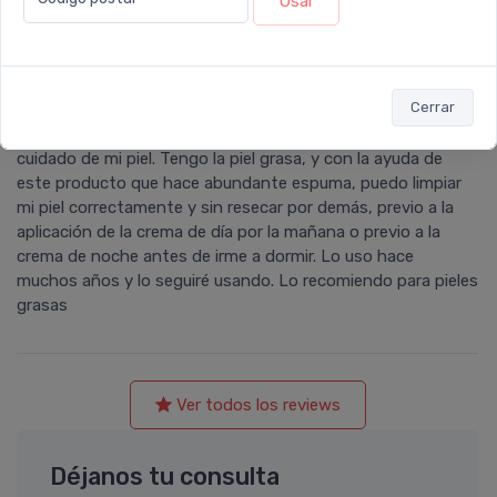
Usar
Florencia
calificó con
5 estrellas
el producto en
Farmacia Leloir
.
Cerrar
Este producto es un indispensable en mi rutina de higiene y
cuidado de mi piel. Tengo la piel grasa, y con la ayuda de
este producto que hace abundante espuma, puedo limpiar
mi piel correctamente y sin resecar por demás, previo a la
aplicación de la crema de día por la mañana o previo a la
crema de noche antes de irme a dormir. Lo uso hace
muchos años y lo seguiré usando. Lo recomiendo para pieles
grasas
Ver todos los reviews
Déjanos tu consulta