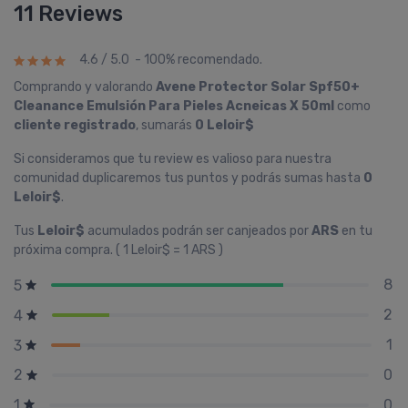
11 Reviews
4.6 / 5.0 - 100% recomendado.
Comprando y valorando
Avene Protector Solar Spf50+
Cleanance Emulsión Para Pieles Acneicas X 50ml
como
cliente registrado
, sumarás
0 Leloir$
Si consideramos que tu review es valioso para nuestra
comunidad duplicaremos tus puntos y podrás sumas hasta
0
Leloir$
.
Tus
Leloir$
acumulados podrán ser canjeados por
ARS
en tu
próxima compra. ( 1 Leloir$ = 1 ARS )
8
5
2
4
1
3
0
2
0
1