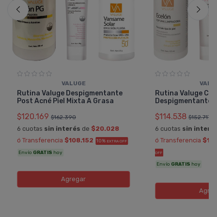
VALUGE
VALU
Rutina Valuge Despigmentante
Rutina Valuge Co
Post Acné Piel Mixta A Grasa
Despigmentante Pi
$120.169
$114.538
$162.390
$152.717
6 cuotas
sin interés
de
$20.028
6 cuotas
sin interé
ó Transferencia
$108.152
ó Transferencia
$10
10%
EXTRA OFF
Envío
GRATIS
hoy
OFF
Envío
GRATIS
hoy
Agregar
Agreg