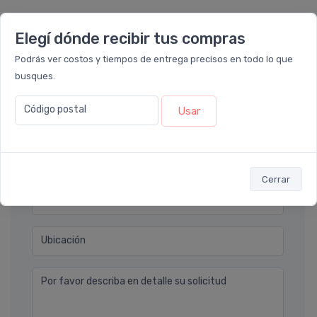
Ver todos los reviews
Elegí dónde recibir tus compras
Podrás ver costos y tiempos de entrega precisos en todo lo que
Déjanos tu consulta
busques.
Código postal
Usar
Nombre completo* (ej. Diego Lopez)
Email* (ej. diego.lopez@email.com)
Cerrar
Teléfono
Ubicación
Por favor describa en detalle su solicitud