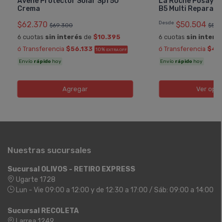
Avene Protector Solar Spf50
La Roche Posay C
Crema
B5 Multi Reparad
$62.370
Desde
$50.504
$69.300
$53.
6 cuotas
sin interés
de
$10.395
6 cuotas
sin interé
ó Transferencia
$56.133
ó Transferencia
$45
10%
EXTRA OFF
Envío
rápido
hoy
Envío
rápido
hoy
Agregar
Ver opc
Nuestras sucursales
Sucursal OLIVOS - RETIRO EXPRESS
Ugarte 1728
Lun - Vie 09:00 a 12:00 y de 12:30 a 17:00 / Sáb: 09:00 a 14:00
Sucursal RECOLETA
Larrea 1249