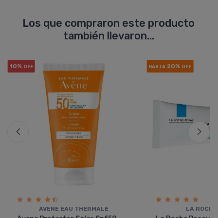
Los que compraron este producto
también llevaron...
10%
20%
OFF
HASTA
OFF
AVENE EAU THERMALE
LA ROCHE