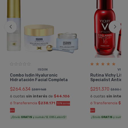
ISDIN
VICH
Combo Isdin Hyaluronic
Rutina Vichy Lifta
Hidratación Facial Completa
Specialist Antieda
$264.634
$251.370
$389.168
$330.750
6 cuotas
sin interés
de
$44.106
6 cuotas
sin interés
ó Transferencia
$238.171
ó Transferencia
$226
10%
EXTRA
OFF
OFF
¡ Envío
GRATIS
y sumás 12.085 Leloir$ !
¡ Envío
GRATIS
y sumás 11.