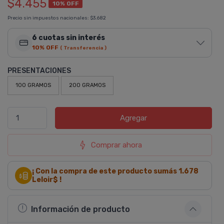
$4.455
10% OFF
Precio sin impuestos nacionales:
$3.682
6 cuotas sin interés
10% OFF
( Transferencia )
PRESENTACIONES
100 GRAMOS
200 GRAMOS
Agregar
Comprar ahora
¡ Con la compra de este producto sumás
1.678
Leloir$ !
Información de producto