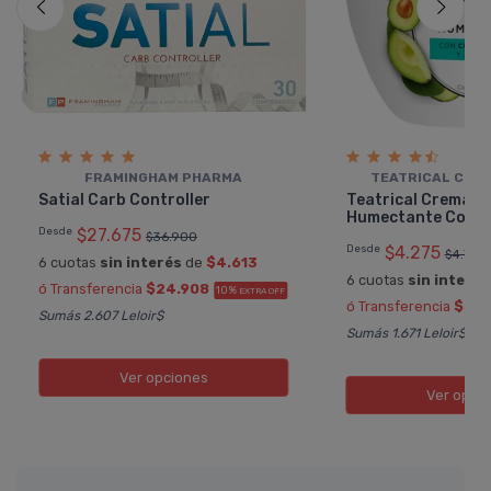
FRAMINGHAM PHARMA
TEATRICAL CÉL
Satial Carb Controller
Teatrical Crema Fa
Humectante Con C
Desde
$27.675
$36.900
Desde
$4.275
$4.750
6 cuotas
sin interés
de
$4.613
6 cuotas
sin interés
ó Transferencia
$24.908
10%
EXTRA OFF
ó Transferencia
$3.8
Sumás 2.607 Leloir$
Sumás 1.671 Leloir$
Ver opciones
Ver opci