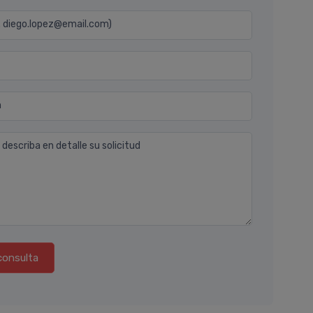
j. diego.lopez@email.com)
n
 describa en detalle su solicitud
consulta