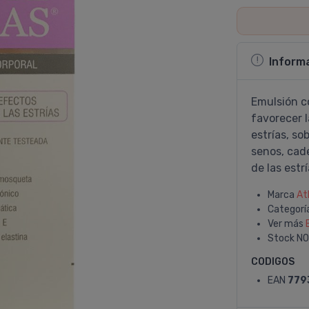
Inform
Emulsión c
favorecer l
estrí­as, s
senos, cade
de las estrí­
Marca
At
Categorí
Ver más
Stock
NO
CODIGOS
EAN
779