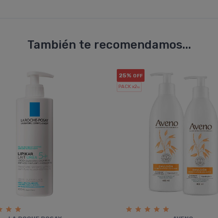
También te recomendamos...
25%
OFF
PACK x2
u.