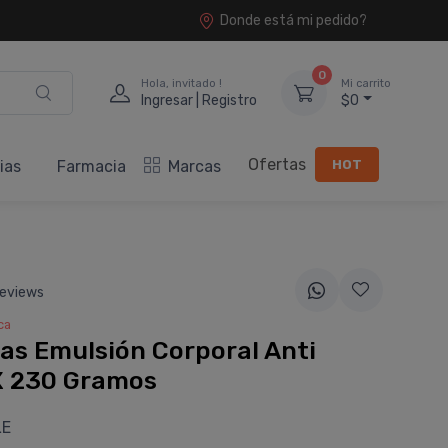
Donde está mi pedido?
0
Hola, invitado !
Mi carrito
Ingresar | Registro
$0
Ofertas
HOT
ias
Farmacia
Marcas
eviews
ca
las Emulsión Corporal Anti
 X 230 Gramos
LE