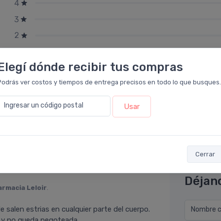
4
3
2
1
Elegí dónde recibir tus compras
Podrás ver costos y tiempos de entrega precisos en todo lo que busques.
Ingresar un código postal
Usar
Cerrar
Déjan
armacia Leloir
.
e salen estrias en cualquier parte del cuerpo.
Nombre co
 y no queda pegoteada.