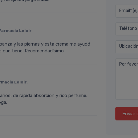
Email* (e
Teléfono
Farmacia Leloir
.
 panza y las piernas y esta crema me ayudó
Ubicació
ño que tiene. Recomendadísimo.
Por favor
rmacia Leloir
.
 años, de rápida absorción y rico perfume.
oga.
Enviar 