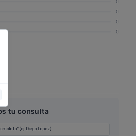
0
0
0
0
os tu consulta
mpleto* (ej. Diego Lopez)