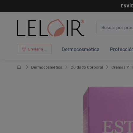
ENVÍO
Dermocosmética
Protecció
Enviar a ...
Dermocosmética
Cuidado Corporal
Cremas Y T