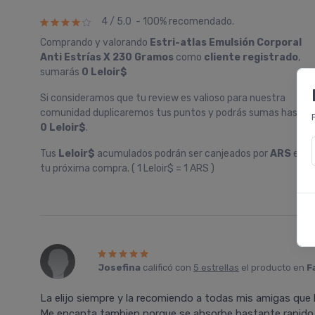
4 / 5.0 - 100% recomendado.
Comprando y valorando
Estri-atlas Emulsión Corporal
Anti Estrí­as X 230 Gramos
como
cliente registrado
,
sumarás
0 Leloir$
Si consideramos que tu review es valioso para nuestra
comunidad duplicaremos tus puntos y podrás sumas hasta
0 Leloir$
.
Tus
Leloir$
acumulados podrán ser canjeados por
ARS
en
tu próxima compra. ( 1 Leloir$ = 1 ARS )
Josefina
calificó con
5 estrellas
el producto en
F
La elijo siempre y la recomiendo a todas mis amigas que l
Me encanta tambien porque se absorbe bastante rapido