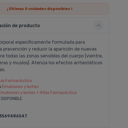
¡ Últimas
0
unidades disponibles !
ación de producto
orporal especí­ficamente formulada para
a prevención y reducir la aparición de nuevas
obre todas las zonas sensibles del cuerpo (vientre,
ras y muslos). Atenúa los efectos antiestéticos
as.
las Farmacéutica
a
Emulsiones y leches
Emulsiones y leches + Atlas Farmacéutica
 DISPONIBLE
3569486547