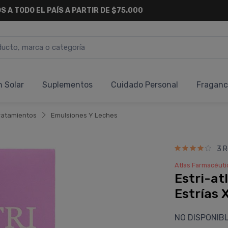
S A TODO EL PAÍS A PARTIR DE $75.000
n Solar
Suplementos
Cuidado Personal
Fraganc
ratamientos
Emulsiones Y Leches
3 R
Atlas Farmacéuti
Estri-at
Estrí­as
NO DISPONIB