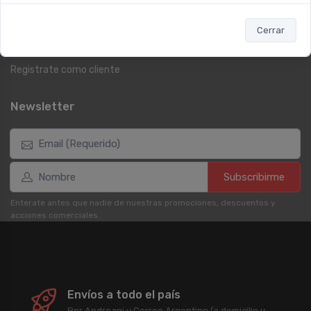
Términos y condiciones
Reembolso y devoluciones
Cerrar
Preguntas frecuentes
Registrate como cliente
Newsletter
Subscribirme
Enterate antes que nadie de nuestras promociones, descuentos y
acciones comerciales.
Envíos a todo el país
Por Andreani y Correo Argentino (a domicilio y