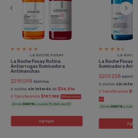
LA ROCHE POSAY
LA ROCHE
La Roche Posay Rutina
La Roche Posay R
Antiarrugas Iluminadora
Iluminadora Anti
Antimanchas
$209.258
$307.733
$219.098
$331.966
6 cuotas
sin interé
6 cuotas
sin interés
de
$36.516
ó Transferencia
$18
ó Transferencia
$197.188
10%
EXTRA OFF
OFF
¡ Envío
GRATIS
y sumás 10.264 Leloir$ !
¡ Envío
GRATIS
y sumás 9.
Agregar
Agreg