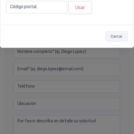
revitalización, vitalidad.
Código postal
Usar
Déjanos tu consulta
Cerrar
Nombre completo* (ej. Diego Lopez)
Email* (ej. diego.lopez@email.com)
Teléfono
Ubicación
Por favor describa en detalle su solicitud