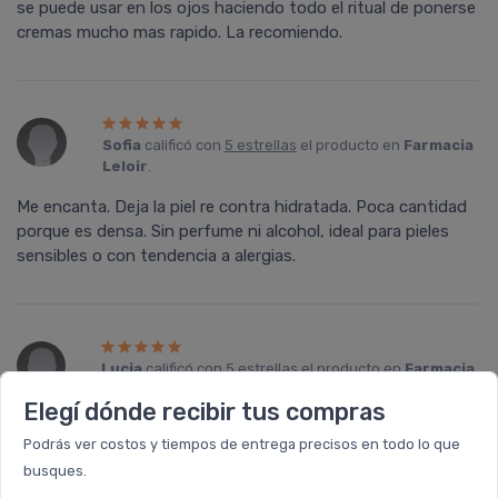
se puede usar en los ojos haciendo todo el ritual de ponerse
cremas mucho mas rapido. La recomiendo.
Sofia
calificó con
5 estrellas
el producto en
Farmacia
Leloir
.
Me encanta. Deja la piel re contra hidratada. Poca cantidad
porque es densa. Sin perfume ni alcohol, ideal para pieles
sensibles o con tendencia a alergias.
Lucia
calificó con
5 estrellas
el producto en
Farmacia
Leloir
.
Elegí dónde recibir tus compras
Me encanta. Tiene una textura liviana que se absorbe muy
Podrás ver costos y tiempos de entrega precisos en todo lo que
rápido y deja muy hidratada mi piel. No es oleosa. Tengo piel
busques.
atópica y me aporta una sensación de hidratación,