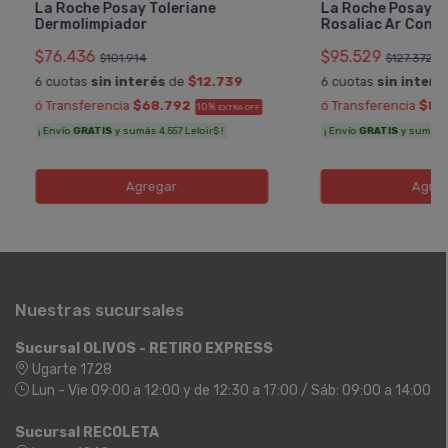
La Roche Posay Toleriane
La Roche Posay T
Dermolimpiador
Rosaliac Ar Conc
$76.436
$95.529
$101.914
$127.372
6 cuotas
sin interés
de
$12.739
6 cuotas
sin interé
ó Transferencia
$68.792
ó Transferencia
$85
10%
EXTRA OFF
¡ Envío
GRATIS
y sumás 4.557 Leloir$ !
¡ Envío
GRATIS
y sumás 5.
Agregar
Agreg
Nuestras sucursales
Sucursal OLIVOS - RETIRO EXPRESS
Ugarte 1728
Lun - Vie 09:00 a 12:00 y de 12:30 a 17:00 / Sáb: 09:00 a 14:00
Sucursal RECOLETA