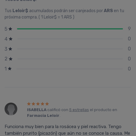
Tus
Leloir$
acumulados podrán ser canjeados por
ARS
en tu
próxima compra. ( 1 Leloir$ = 1 ARS )
9
5
0
4
0
3
0
2
0
1
ISABELLA
calificó con
5 estrellas
el producto en
Farmacia Leloir
.
Funciona muy bien para la rosácea y piel reactiva. Tengo
también prurito (picazón) que aún no se conoce la causa. Me