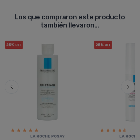
Los que compraron este producto
también llevaron...
25%
25%
OFF
OFF
LA ROCHE POSAY
LA ROCHE