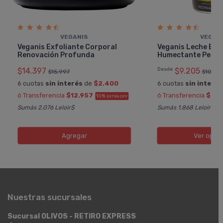
VEGANIS
VEGAN
Veganis Exfoliante Corporal
Veganis Leche Ext
Renovación Profunda
Humectante Pera 
$14.397
Desde
$9.205
$15.997
$10.22
6 cuotas
sin interés
de
$2.400
6 cuotas
sin interés
ó Transferencia
$12.957
ó Transferencia
$8.2
10%
EXTRA OFF
Sumás 2.076 Leloir$
Sumás 1.868 Leloir$
Agregar
Ver opci
Nuestras sucursales
Sucursal OLIVOS - RETIRO EXPRESS