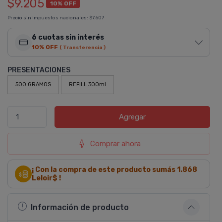
$9.205
10% OFF
Precio sin impuestos nacionales:
$7.607
6 cuotas sin interés
10% OFF
( Transferencia )
PRESENTACIONES
500 GRAMOS
REFILL 300ml
Agregar
Comprar ahora
¡ Con la compra de este producto sumás
1.868
Leloir$ !
Información de producto