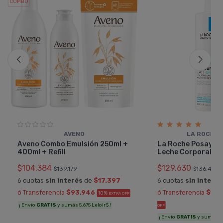
COMBO
AVENO
LA ROCHE 
Aveno Combo Emulsión 250ml +
La Roche Posay Li
400ml + Refill
Leche Corporal
$104.384
$129.630
$139.179
$136.453
6 cuotas
sin interés
de
$17.397
6 cuotas
sin interés
ó Transferencia
$93.946
ó Transferencia
$116
10%
EXTRA OFF
¡ Envío
GRATIS
y sumás 5.675 Leloir$ !
OFF
¡ Envío
GRATIS
y sumás 6.6