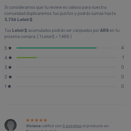
Si consideramos que tu review es valioso para nuestra
comunidad duplicaremos tus puntos y podrás sumas hasta
3.736 Leloir$
.
Tus
Leloir$
acumulados podrán ser canjeados por
ARS
en tu
próxima compra. ( 1 Leloir$ = 1 ARS )
4
5
1
4
0
3
0
2
0
1
Viviana
calificó con
5 estrellas
el producto en