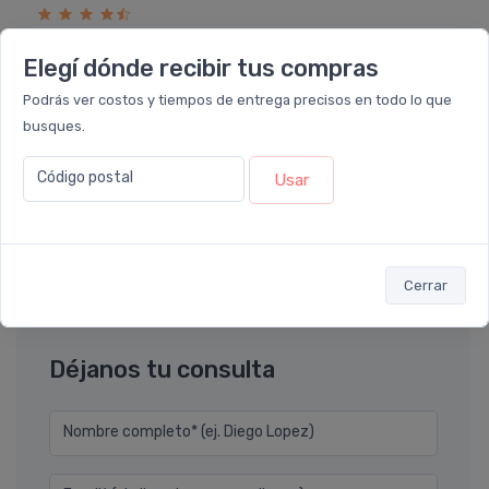
PERPIEL
Perpiel Emulsión Corporal
Elegí dónde recibir tus compras
Hidratante Fragancia Floral
Podrás ver costos y tiempos de entrega precisos en todo lo que
Desde
$19.207
$21.341
busques.
6 cuotas
sin interés
de
$3.201
ó Transferencia
$17.286
10%
EXTRA OFF
Código postal
Usar
Sumás 2.268 Leloir$
Ver opciones
Cerrar
Déjanos tu consulta
Nombre completo* (ej. Diego Lopez)