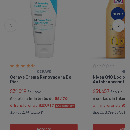
CERAVE
NIV
Cerave Crema Renovadora De
Nivea Q10 Loción 
Pies
Autobronceante +
$31.019
$31.657
$32.652
$35.174
6 cuotas
sin interés
de
$5.170
6 cuotas
sin interé
ó Transferencia
$27.917
ó Transferencia
$28
10%
EXTRA OFF
Sumás 2.741 Leloir$
Sumás 2.766 Leloir$
Agregar
Agreg