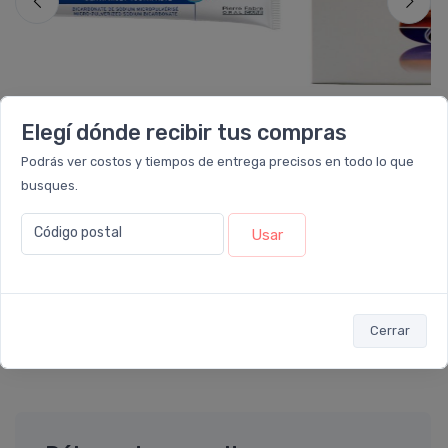
Elegí dónde recibir tus compras
Podrás ver costos y tiempos de entrega precisos en todo lo que
ELGYDIUM
VALCA
Elgydium Blanqueador Pasta
Valcatil Max Cáps
busques.
$15.463
Desde
$23.044
$17.181
$38
Código postal
Usar
6 cuotas
sin interés
de
$2.577
6 cuotas
sin interé
ó Transferencia
$13.917
ó Transferencia
$20
10%
EXTRA OFF
Sumás 2.119 Leloir$
Sumás 2.422 Leloir$
Cerrar
Agregar
Ver opc