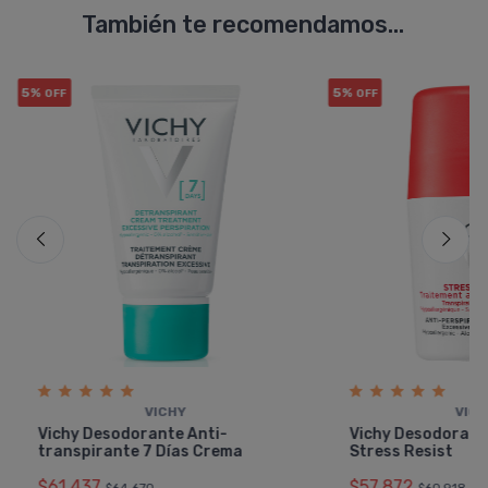
También te recomendamos...
5%
5%
OFF
OFF
VICHY
VIC
Vichy Desodorante Anti-
Vichy Desodorante
transpirante 7 Dí­as Crema
Stress Resist
$61.437
$57.872