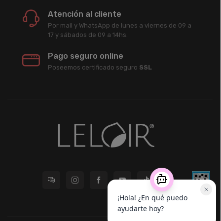
Atención al cliente
Por mail y WhatsApp de lunes a viernes de 09 a
17 y sábados de 09 a 14hs.
Pago seguro online
Poseemos certificado seguro
SSL