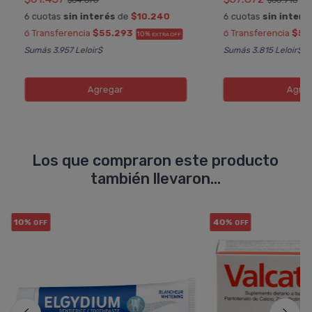
$64.670
$60.918
6 cuotas
sin interés
de
$10.240
6 cuotas
sin interé
ó Transferencia
$55.293
ó Transferencia
$52
10%
EXTRA OFF
Sumás 3.957 Leloir$
Sumás 3.815 Leloir$
Agregar
Agreg
Los que compraron este producto
también llevaron...
10%
40%
OFF
OFF