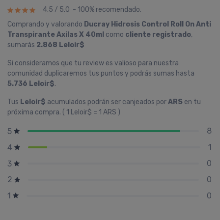
4.5 / 5.0 - 100% recomendado.
Comprando y valorando
Ducray Hidrosis Control Roll On Anti
Transpirante Axilas X 40ml
como
cliente registrado
,
sumarás
2.868 Leloir$
Si consideramos que tu review es valioso para nuestra
comunidad duplicaremos tus puntos y podrás sumas hasta
5.736 Leloir$
.
Tus
Leloir$
acumulados podrán ser canjeados por
ARS
en tu
próxima compra. ( 1 Leloir$ = 1 ARS )
8
5
1
4
0
3
0
2
0
1