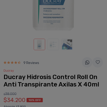
9 Reviews
Ducray
Ducray Hidrosis Control Roll On
Anti Transpirante Axilas X 40ml
38.000
$
$34.200
10% OFF
Ahorrás
3.800
$