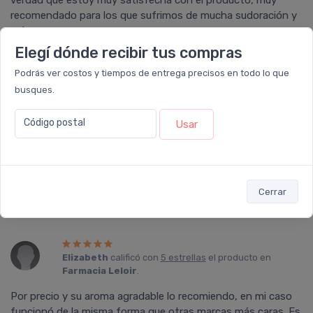
verdad que estoy muy satisfecha con el producto, muy
recomendado para los que sufrimos de mucha sudoración y
más en verano.
Elegí dónde recibir tus compras
Podrás ver costos y tiempos de entrega precisos en todo lo que
busques.
Diana Marili
calificó con
5 estrellas
el producto en
Farmacia Leloir
.
Código postal
Usar
Excelente producto, me encantó, me solucionó el problema
de la transpiración que me pone tan incomoda. Es de
fragancia suave y no hace picar las axilas. Vale pagar el
precio del producto.
Cerrar
Elizabeth
calificó con
5 estrellas
el producto en
Farmacia Leloir
.
Por precio y su aroma agradable lo recomiendo, en mi caso
funcionó de la misma forma que otras marcas más caras. Es