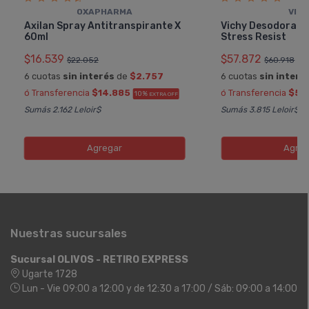
OXAPHARMA
VIC
Axilan Spray Antitranspirante X
Vichy Desodorante
60ml
Stress Resist
$16.539
$57.872
$22.052
$60.918
6 cuotas
sin interés
de
$2.757
6 cuotas
sin interé
ó Transferencia
$14.885
ó Transferencia
$52
10%
EXTRA OFF
Sumás 2.162 Leloir$
Sumás 3.815 Leloir$
Agregar
Agreg
Nuestras sucursales
Sucursal OLIVOS - RETIRO EXPRESS
Ugarte 1728
Lun - Vie 09:00 a 12:00 y de 12:30 a 17:00 / Sáb: 09:00 a 14:00