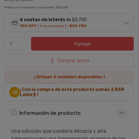
Precio sin impuestos nacionales:
$28.264
6 cuotas sin interés
de $5.700
10% OFF
·
$30.780
( Transferencia )
Agregar
Comprar ahora
¡ Últimas
2
unidades disponibles !
¡ Con la compra de este producto sumás
2.868
Leloir$ !
Información de producto
Una solución que combina eficacia y alta
tolerancia para una transpiración excesiva de las