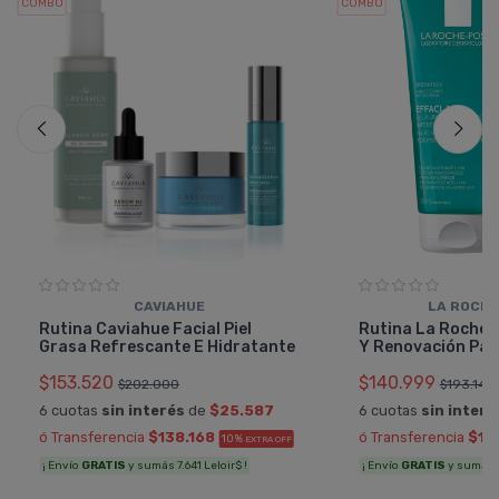
COMBO
COMBO
CAVIAHUE
LA ROCHE
Rutina Caviahue Facial Piel
Rutina La Roche 
Grasa Refrescante E Hidratante
Y Renovación Para
$153.520
$140.999
$202.000
$193.149
6 cuotas
sin interés
de
$25.587
6 cuotas
sin interé
ó Transferencia
$138.168
ó Transferencia
$12
10%
EXTRA OFF
¡ Envío
GRATIS
y sumás 7.641 Leloir$ !
¡ Envío
GRATIS
y sumás 7.