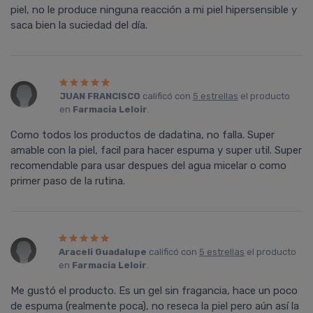
piel, no le produce ninguna reacción a mi piel hipersensible y
saca bien la suciedad del día.
JUAN FRANCISCO
calificó con
5 estrellas
el producto
en
Farmacia Leloir
.
Como todos los productos de dadatina, no falla. Super
amable con la piel, facil para hacer espuma y super util. Super
recomendable para usar despues del agua micelar o como
primer paso de la rutina.
Araceli Guadalupe
calificó con
5 estrellas
el producto
en
Farmacia Leloir
.
Me gustó el producto. Es un gel sin fragancia, hace un poco
de espuma (realmente poca), no reseca la piel pero aún así la