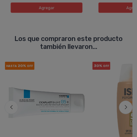
Agregar
Agre
Los que compraron este producto
también llevaron...
20%
30%
HASTA
OFF
OFF