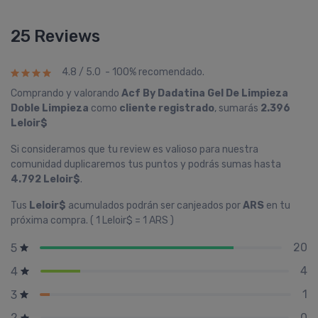
25 Reviews
4.8 / 5.0 - 100% recomendado.
Comprando y valorando
Acf By Dadatina Gel De Limpieza
Doble Limpieza
como
cliente registrado
, sumarás
2.396
Leloir$
Si consideramos que tu review es valioso para nuestra
comunidad duplicaremos tus puntos y podrás sumas hasta
4.792 Leloir$
.
Tus
Leloir$
acumulados podrán ser canjeados por
ARS
en tu
próxima compra. ( 1 Leloir$ = 1 ARS )
20
5
4
4
1
3
0
2