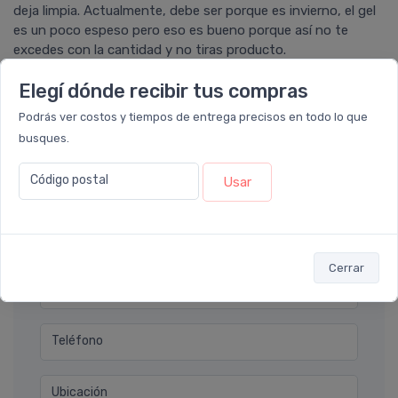
deja limpia. Actualmente, debe ser porque es invierno, el gel
es un poco espeso pero eso es bueno porque así no te
excedes con la cantidad y no tiras producto.
Elegí dónde recibir tus compras
Podrás ver costos y tiempos de entrega precisos en todo lo que
Ver todos los reviews
busques.
Código postal
Usar
Déjanos tu consulta
Nombre completo* (ej. Diego Lopez)
Cerrar
Email* (ej. diego.lopez@email.com)
Teléfono
Ubicación