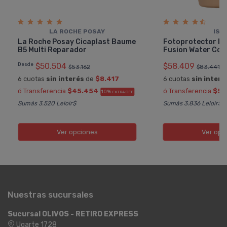
LA ROCHE POSAY
ISD
La Roche Posay Cicaplast Baume
Fotoprotector Is
B5 Multi Reparador
Fusion Water Colo
Desde
$50.504
$58.409
$53.162
$83.441
6 cuotas
sin interés
de
$8.417
6 cuotas
sin interé
ó Transferencia
$45.454
ó Transferencia
$52
10%
EXTRA OFF
Sumás 3.520 Leloir$
Sumás 3.836 Leloir$
Ver opciones
Ver opc
Nuestras sucursales
Sucursal OLIVOS - RETIRO EXPRESS
Ugarte 1728