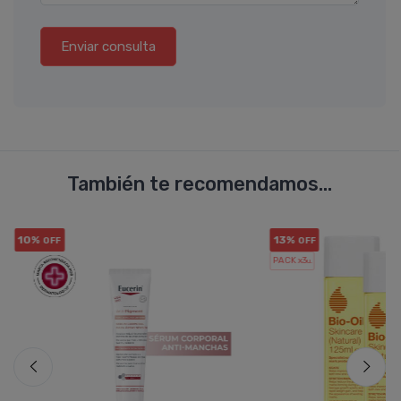
Enviar consulta
También te recomendamos...
10%
13%
OFF
OFF
PACK x3
u.