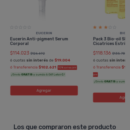
EUCERIN
BIO-O
Eucerin Anti-pigment Serum
Pack 3 Bio-oil Ski
Corporal
Cicatrices Estrí­
$114.023
$118.136
$126.692
$135.789
6 cuotas
sin interés
de
$19.004
6 cuotas
sin interé
ó Transferencia
$102.621
ó Transferencia
$10
10%
EXTRA OFF
¡ Envío
GRATIS
y sumás 6.061 Leloir$ !
OFF
¡ Envío
GRATIS
y sumás 6.
Agregar
Agreg
Los que compraron este producto