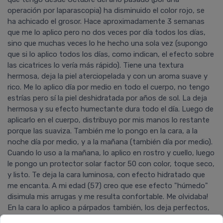
operación por laparascopia) ha disminuido el color rojo, se
ha achicado el grosor. Hace aproximadamente 3 semanas
que me lo aplico pero no dos veces por dí­a todos los dí­as,
sino que muchas veces lo he hecho una sola vez (supongo
que si lo aplico todos los dí­as, como indican, el efecto sobre
las cicatrices lo verí­a más rápido). Tiene una textura
hermosa, deja la piel aterciopelada y con un aroma suave y
rico. Me lo aplico dí­a por medio en todo el cuerpo, no tengo
estrí­as pero sí­ la piel deshidratada por años de sol. La deja
hermosa y su efecto humectante dura todo el dí­a. Luego de
aplicarlo en el cuerpo, distribuyo por mis manos lo restante
porque las suaviza. También me lo pongo en la cara, a la
noche dí­a por medio, y a la mañana (también dí­a por medio).
Cuando lo uso a la mañana, lo aplico en rostro y cuello, luego
le pongo un protector solar factor 50 con color, toque seco,
y listo. Te deja la cara luminosa, con efecto hidratado que
me encanta. A mi edad (57) creo que ese efecto "húmedo"
disimula mis arrugas y me resulta confortable. Me olvidaba!
En la cara lo aplico a párpados también, los deja perfectos,
no me irritó y a la mañana mi truquito es poner abajo del ojo