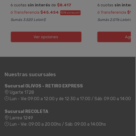
6 cuotas
sin interés
de
$8.417
6 cuotas
sin interé
ó Transferencia
$45.454
ó Transferencia
$12
10%
EXTRA OFF
Sumás 3.520 Leloir$
Sumás 2.076 Leloir$
Ver opciones
Agreg
Nuestras sucursales
Sucursal OLIVOS - RETIRO EXPRESS
Ugarte 1728
Lun - Vie 09:00 a 12:00 y de 12:30 a 17:00 / Sáb: 09:00 a 14:00
Sucursal RECOLETA
Larrea 1249
Lun - Vie: 09:00 a 20:00hs / Sáb: 09:00 a 14:00hs