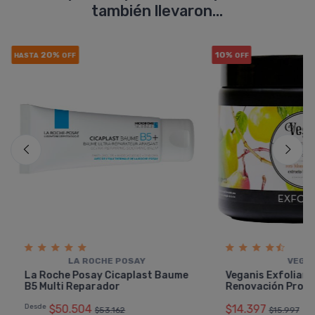
también llevaron...
20%
10%
HASTA
OFF
OFF
LA ROCHE POSAY
VEGA
La Roche Posay Cicaplast Baume
Veganis Exfoliant
B5 Multi Reparador
Renovación Prof
Desde
$50.504
$14.397
$53.162
$15.997