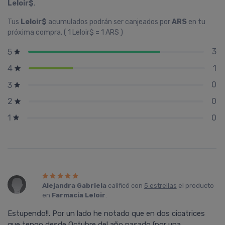
Leloir$
.
Tus
Leloir$
acumulados podrán ser canjeados por
ARS
en tu
próxima compra. ( 1 Leloir$ = 1 ARS )
3
5
1
4
0
3
0
2
0
1
Alejandra Gabriela
calificó con
5 estrellas
el producto
en
Farmacia Leloir
.
Estupendo!!. Por un lado he notado que en dos cicatrices
que tengo desde Octubre del año pasado (por una