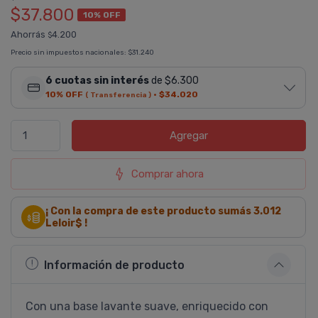
$37.800
10% OFF
Ahorrás
4.200
$
Precio sin impuestos nacionales:
$31.240
6 cuotas sin interés
de $6.300
10% OFF
·
$34.020
( Transferencia )
Agregar
Comprar ahora
¡ Con la compra de este producto sumás
3.012
Leloir$ !
Información de producto
Con una base lavante suave, enriquecido con