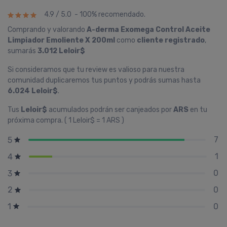
4.9 / 5.0 - 100% recomendado.
Comprando y valorando
A-derma Exomega Control Aceite
Limpiador Emoliente X 200ml
como
cliente registrado
,
sumarás
3.012 Leloir$
Si consideramos que tu review es valioso para nuestra
comunidad duplicaremos tus puntos y podrás sumas hasta
6.024 Leloir$
.
Tus
Leloir$
acumulados podrán ser canjeados por
ARS
en tu
próxima compra. ( 1 Leloir$ = 1 ARS )
7
5
1
4
0
3
0
2
0
1