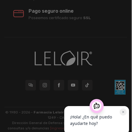
Pago seguro online
Poseemos certificado seguro
SSL
© 1980 - 2026 -
Farmacia Leloir S.R.L.
| CUIT 33609220789 - Larrea
1249 - CABA - CP 1117
Dirección General de Defensa y Protección al Consumidor: Para
consultas y/o denuncias
[ingrese aquí]
| Nación: Defensa de las y los