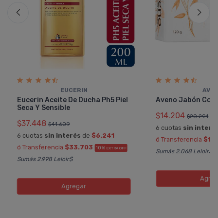
EUCERIN
AVE
Eucerin Aceite De Ducha Ph5 Piel
Aveno Jabón Com
Seca Y Sensible
$14.204
$20.291
$37.448
$41.609
6 cuotas
sin interé
6 cuotas
sin interés
de
$6.241
ó Transferencia
$12
ó Transferencia
$33.703
10%
EXTRA OFF
Sumás 2.068 Leloir$
Sumás 2.998 Leloir$
Agreg
Agregar