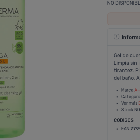
NO DISPONIB
Inform
Gel de cuer
Limpia sin i
tirantez. 
del baño. A
Marca
A-
Categorí
Ver más
Stock
NO
CODIGOS
EAN
779