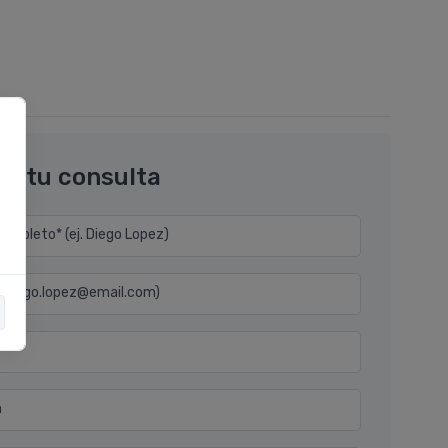
os tu consulta
mpleto* (ej. Diego Lopez)
j. diego.lopez@email.com)
n