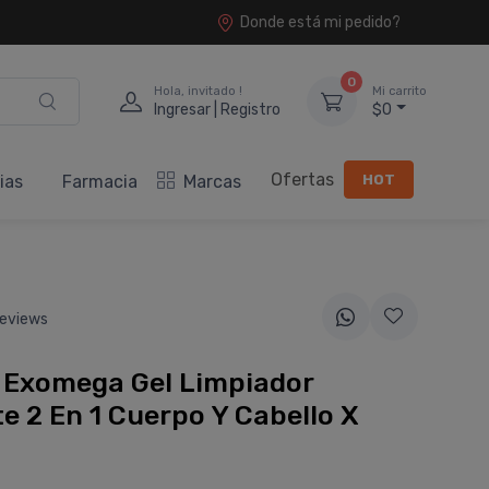
Donde está mi pedido?
0
Hola, invitado !
Mi carrito
Ingresar | Registro
$0
Ofertas
HOT
ias
Farmacia
Marcas
eviews
 Exomega Gel Limpiador
e 2 En 1 Cuerpo Y Cabello X