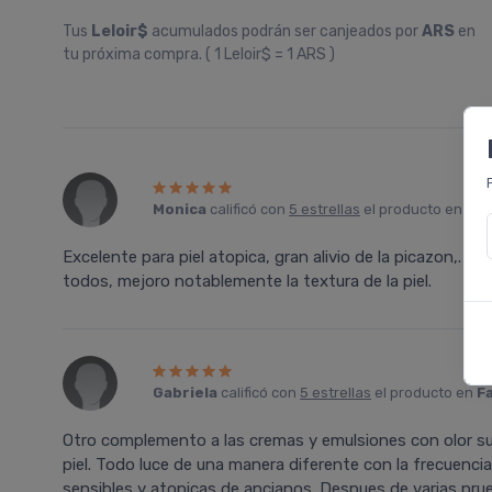
Tus
Leloir$
acumulados podrán ser canjeados por
ARS
en
tu próxima compra. ( 1 Leloir$ = 1 ARS )
Monica
calificó con
5 estrellas
el producto en
Far
Excelente para piel atopica, gran alivio de la picazon,. Pa
todos, mejoro notablemente la textura de la piel.
Gabriela
calificó con
5 estrellas
el producto en
F
Otro complemento a las cremas y emulsiones con olor su
piel. Todo luce de una manera diferente con la frecuencia
sensibles y atopicas de ancianos. Despues de varias pru