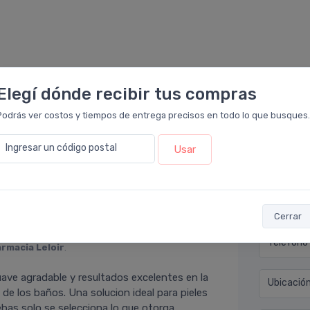
Elegí dónde recibir tus compras
Podrás ver costos y tiempos de entrega precisos en todo lo que busques.
Déjan
macia Leloir
.
Ingresar un código postal
Usar
ra la piel seca es lo mas!!! En casa la usamos
Nombre co
Email* (e
Cerrar
Teléfono
armacia Leloir
.
ave agradable y resultados excelentes en la
Ubicació
 de los baños. Una solucion ideal para pieles
ebas solo se selecciona lo que otorga