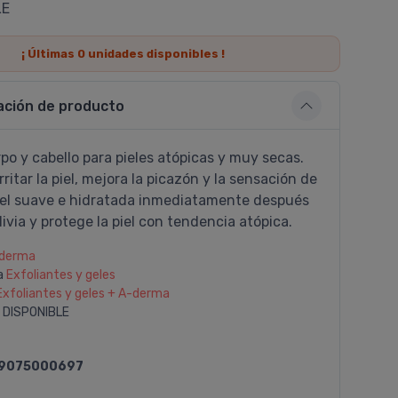
LE
¡ Últimas
0
unidades disponibles !
ación de producto
po y cabello para pieles atópicas y muy secas.
rritar la piel, mejora la picazón y la sensación de
Piel suave e hidratada inmediatamente después
livia y protege la piel con tendencia atópica.
derma
a
Exfoliantes y geles
Exfoliantes y geles + A-derma
 DISPONIBLE
9075000697