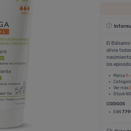
Inform
El Bálsamo
alivia toda
nacimiento.
los episodi
Marca
A-
Categorí
Ver más
Stock
NO
CODIGOS
EAN
779