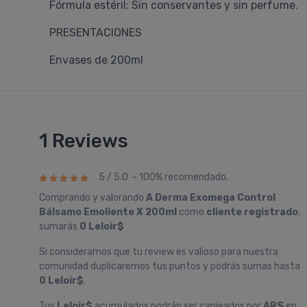
Fórmula estéril: Sin conservantes y sin perfume.
PRESENTACIONES
Envases de 200ml
1 Reviews
5 / 5.0 - 100% recomendado.
Comprando y valorando
A Derma Exomega Control
Bálsamo Emoliente X 200ml
como
cliente registrado
,
sumarás
0 Leloir$
Si consideramos que tu review es valioso para nuestra
comunidad duplicaremos tus puntos y podrás sumas hasta
0 Leloir$
.
Tus
Leloir$
acumulados podrán ser canjeados por
ARS
en