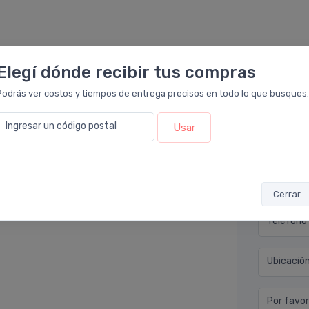
Elegí dónde recibir tus compras
Podrás ver costos y tiempos de entrega precisos en todo lo que busques.
Déjan
 en
Farmacia Leloir
.
Ingresar un código postal
Usar
e irritada y me calmó la picazón. Aplicandola
Nombre co
lor y el envase con pico dosificador es muy
Email* (e
Cerrar
Teléfono
Ubicació
Por favor