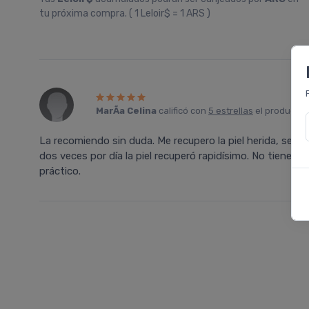
tu próxima compra. ( 1 Leloir$ = 1 ARS )
MarÃ­a Celina
calificó con
5 estrellas
el producto
La recomiendo sin duda. Me recupero la piel herida, seca 
dos veces por dí­a la piel recuperó rapidí­simo. No tiene o
práctico.