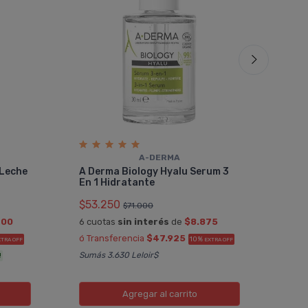
A-DERMA
A D
 Leche
A Derma Biology Hyalu Serum 3
Lim
En 1 Hidratante
$64
$53.250
$71.000
6 cu
200
6 cuotas
sin interés
de
$8.875
ó Tr
ó Transferencia
$47.925
10%
XTRA OFF
EXTRA OFF
Sumá
Sumás 3.630 Leloir$
!
Agregar
al carrito