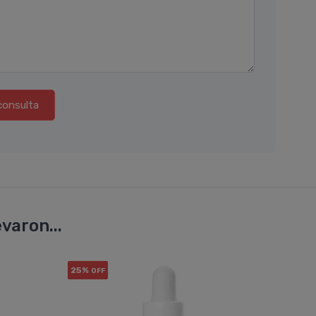
consulta
varon...
25%
10%
OFF
OF