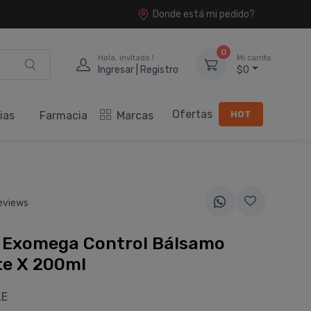
Donde está mi pedido?
0
Hola, invitado !
Mi carrito
Ingresar | Registro
$0
Ofertas
HOT
ias
Farmacia
Marcas
eviews
 Exomega Control Bálsamo
te X 200ml
LE