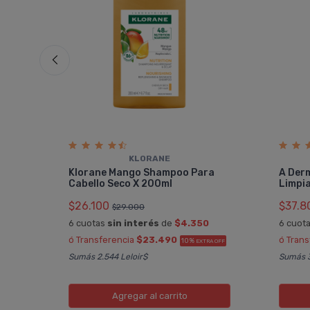
KLORANE
eite
Klorane Mango Shampoo Para
A Der
Cabello Seco X 200ml
Limpi
$26.100
$37.8
$29.000
5
6 cuotas
sin interés
de
$4.350
6 cuot
A OFF
ó Transferencia
$23.490
ó Tran
10%
EXTRA OFF
Sumás 2.544 Leloir$
Sumás 3
Agregar
al carrito