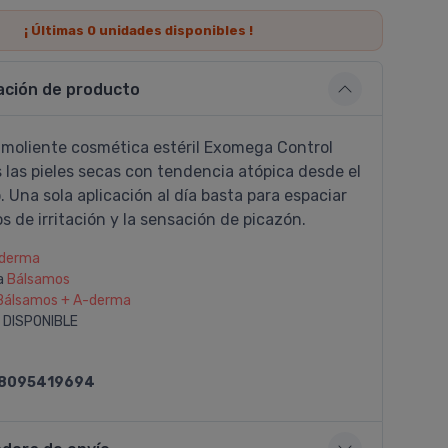
¡ Últimas
0
unidades disponibles !
ación de producto
 moliente cosmética estéril Exomega Control
s las pieles secas con tendencia atópica desde el
 Una sola aplicación al dí­a basta para espaciar
os de irritación y la sensación de picazón.
derma
a
Bálsamos
Bálsamos + A-derma
 DISPONIBLE
8095419694