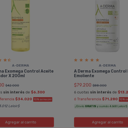
A-DERMA
A-DERMA
ma Exomega Control Aceite
A Derma Exomega Control
ador X 200ml
Emoliente
00
$79.200
$42.000
$88.000
as
sin interés
de
$6.300
6 cuotas
sin interés
de
$13.
sferencia
$34.020
ó Transferencia
$71.280
10%
10%
EXTRA OFF
E
.012 Leloir$
¡ Envío
GRATIS
y sumás 4.668 Leloir$ 
Agregar
al carrito
Agregar
al carrito