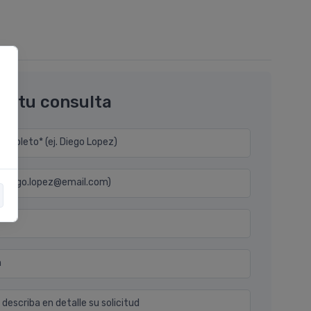
os tu consulta
mpleto* (ej. Diego Lopez)
j. diego.lopez@email.com)
n
 describa en detalle su solicitud