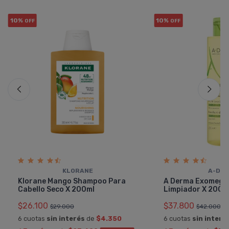
10%
10%
OFF
OFF
KLORANE
A-DE
Klorane Mango Shampoo Para
A Derma Exomega 
Cabello Seco X 200ml
Limpiador X 200m
$26.100
$37.800
$29.000
$42.000
6 cuotas
sin interés
de
$4.350
6 cuotas
sin interé