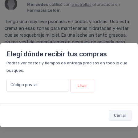
Mercedes
calificó con
5 estrellas
el producto en
Farmacia Leloir
.
Tengo una muy leve psoriasis en codos y rodillas. Uso esta
crema en esas zonas para mantenerlas hidratadas y evitar
que se resquebraje mi piel. Es una leche un tanto grasosa,
no me vestirí­a inmediatamente después de aplicarla pero
hidrata bien estas zonas y evita que quiera rascarlas.
Elegí dónde recibir tus compras
Podrás ver costos y tiempos de entrega precisos en todo lo que
busques.
Leonardo
calificó con
5 estrellas
el producto en
Código postal
Usar
Farmacia Leloir
.
Muy buen producto, ya ko conocia y llego como esperaba,
una lástima que no exista pago en cuotas, ya que esto
dificulta para realizar más compras, en mi caso tuve que
Cerrar
esperar más tiempo del que queria por ko tener cuotas