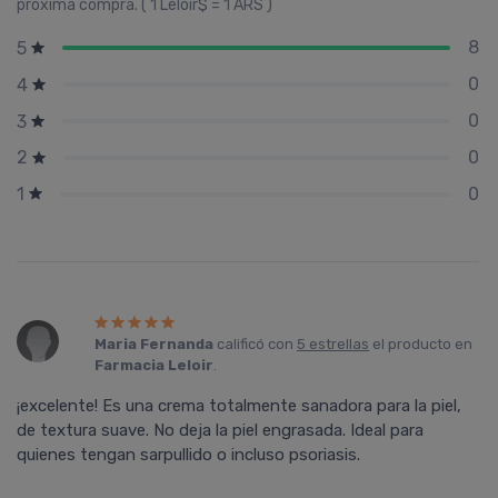
próxima compra. ( 1 Leloir$ = 1 ARS )
8
5
0
4
0
3
0
2
0
1
Maria Fernanda
calificó con
5 estrellas
el producto en
Farmacia Leloir
.
¡excelente! Es una crema totalmente sanadora para la piel,
de textura suave. No deja la piel engrasada. Ideal para
quienes tengan sarpullido o incluso psoriasis.