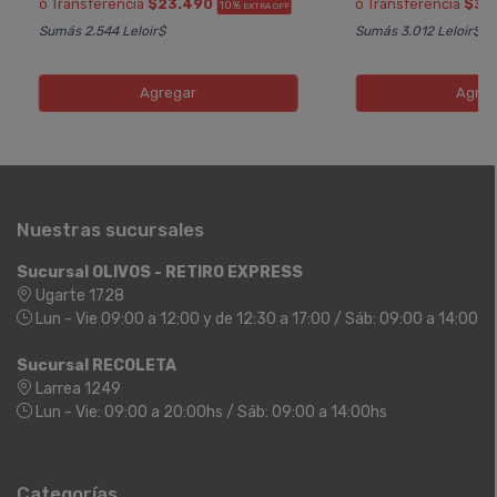
ó Transferencia
$23.490
ó Transferencia
$34
10%
EXTRA OFF
Sumás 2.544 Leloir$
Sumás 3.012 Leloir$
Agregar
Agreg
Nuestras sucursales
Sucursal OLIVOS - RETIRO EXPRESS
Ugarte 1728
Lun - Vie 09:00 a 12:00 y de 12:30 a 17:00 / Sáb: 09:00 a 14:00
Sucursal RECOLETA
Larrea 1249
Lun - Vie: 09:00 a 20:00hs / Sáb: 09:00 a 14:00hs
Categorías