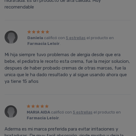
hidratada. Es un producto de alta calidad. Muy
recomendable
Daniela
calificó con
5 estrellas
el producto en
Farmacia Leloir
.
Mi hija siempre tuvo problemas de alergia desde que era
bebe, el pediatra le receto esta crema, fue la mejor solucion,
despues de haber probado cremas de otras marcas, fue la
unica que le ha dado resultado y al sigue usando ahora que
ya tiene 15 años
MARIA AIDA
calificó con
5 estrellas
el producto en
Farmacia Leloir
.
Aderma es mi marca preferida para evitar irritaciones y
brataduras. De muy facil absorción, rinde mucho y deja la