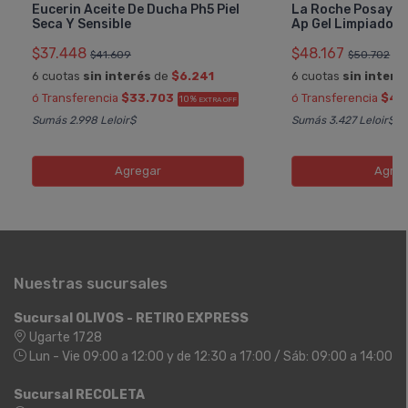
Eucerin Aceite De Ducha Ph5 Piel
La Roche Posay Li
Seca Y Sensible
Ap Gel Limpiador
$37.448
$48.167
$41.609
$50.702
6 cuotas
sin interés
de
$6.241
6 cuotas
sin interé
ó Transferencia
$33.703
ó Transferencia
$43
10%
EXTRA OFF
Sumás 2.998 Leloir$
Sumás 3.427 Leloir$
Agregar
Agreg
Nuestras sucursales
Sucursal OLIVOS - RETIRO EXPRESS
Ugarte 1728
Lun - Vie 09:00 a 12:00 y de 12:30 a 17:00 / Sáb: 09:00 a 14:00
Sucursal RECOLETA