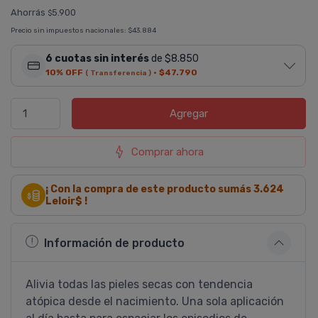
Ahorrás
5.900
$
Precio sin impuestos nacionales:
$43.884
6 cuotas sin interés
de $8.850
10% OFF
·
$47.790
( Transferencia )
Agregar
Comprar ahora
¡ Con la compra de este producto sumás
3.624
Leloir$ !
Información de producto
Alivia todas las pieles secas con tendencia
atópica desde el nacimiento. Una sola aplicación