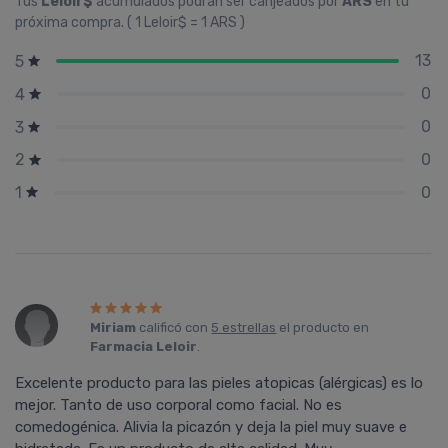
Tus
Leloir$
acumulados podrán ser canjeados por
ARS
en tu
próxima compra. ( 1 Leloir$ = 1 ARS )
13
5
0
4
0
3
0
2
0
1
Miriam
calificó con
5 estrellas
el producto en
Farmacia Leloir
.
Excelente producto para las pieles atopicas (alérgicas) es lo
mejor. Tanto de uso corporal como facial. No es
comedogénica. Alivia la picazón y deja la piel muy suave e