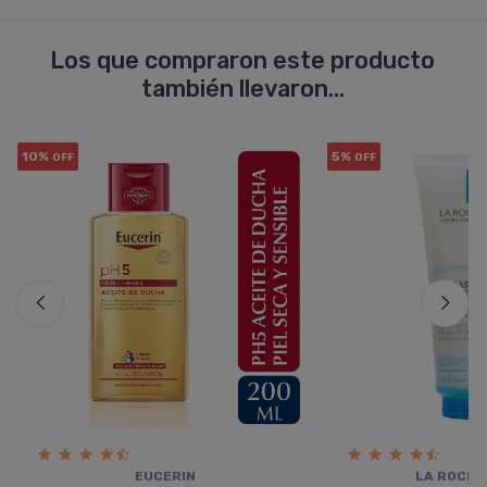
Los que compraron este producto
también llevaron...
10%
5%
OFF
OFF
EUCERIN
LA ROCHE